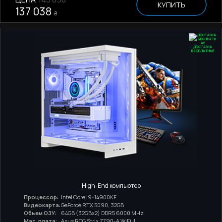
КУПИТЬ
137 038
₴
ДОСТАВКА
БЕСПЛАТНАЯ
High-End компьютер
Процессор:
Intel Core i9-14900KF
Видеокарта:
GeForce RTX 5090, 32GB
Обьем ОЗУ:
64GB (32GBx2) DDR5 6000 MHz
Мат. плата:
Asus ROG Strix Z790-A WiFi II