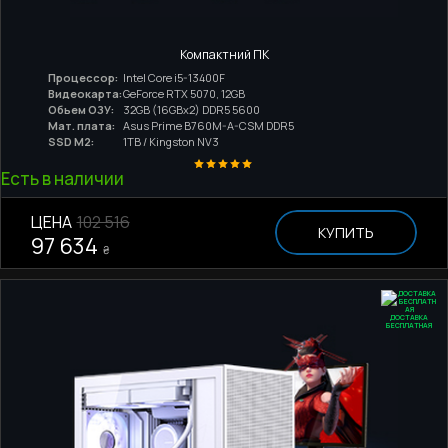
Компактний ПК
Процессор:
Intel Core i5-13400F
Видеокарта:
GeForce RTX 5070, 12GB
Обьем ОЗУ:
32GB (16GBx2) DDR5 5600
Мат. плата:
Asus Prime B760M-A-CSM DDR5
SSD M2:
1TB / Kingston NV3
Есть в наличии
ЦЕНА
102 516
КУПИТЬ
97 634
₴
ДОСТАВКА
БЕСПЛАТНАЯ