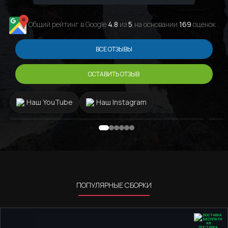
останні 10 років найкращий сервіс та
персонал саме в GamingPC!!!
Общий рейтинг в Google
4.8
из
5
,на основании
169
оценок .
ВСЕ ОТЗЫВЫ
ОСТАВИТЬ ОТЗЫВ
Наш YouTube
Наш Instagram
ПОПУЛЯРНЫЕ СБОРКИ
ДОСТАВКА