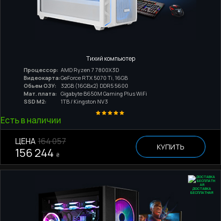
Тихий компьютер
Процессор:
AMD Ryzen 7 7800X3D
Видеокарта:
GeForce RTX 5070 Ti, 16GB
Обьем ОЗУ:
32GB (16GBx2) DDR5 5600
Мат. плата:
Gigabyte B650M Gaming Plus WiFi
SSD M2:
1TB / Kingston NV3
Есть в наличии
ЦЕНА
164 057
КУПИТЬ
156 244
₴
ДОСТАВКА
БЕСПЛАТНАЯ