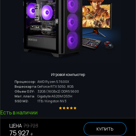
Игровой компьютер
Процессор:
AMD Ryzen 5 7600X
Видеокарта:
GeForce RTX 5050, 8GB
Обьем ОЗУ:
32GB (16GBx2) DDR5 5600
Мат. плата:
Gigabyte A620M DS3H
SSD M2:
1TB / Kingston NV3
Есть в наличии
ЦЕНА
79 723
КУПИТЬ
75 927
₴