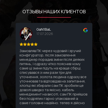
ОТЗЫВЫ НАШИХ КЛИЕНТОВ
GaN1BaL
17.07.2026
Замовляв ПК через чудовий і зручий
Соби
конфігуратор, після замовлення
комп
менеджер порадив зміни після деяких
впло
питянь, і одразу чітко пояснив чому
Спас
саме ці зміни підуть на краще сбірці,
под
списувався з ним рази три для
уточнення, золота людина одразу все
уточнював та відповідав на запитання,
хлопці які збирали сам ПК зробили це
доволі швидко та якісно, кабель
менеджмент на висоті, сам ПК прийшов
без подряпин гарно упакований а
саме головне надійно, тепер я дійсно
знаю що за 3 зібраних мені ПК за