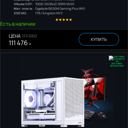
Обьем ОЗУ:
32GB (16GBx2) DDR5 5600
Мат. плата:
Gigabyte B650M Gaming Plus WiFi
SSD M2:
1TB / Kingston NV3
Есть в наличии
ЦЕНА
117 050
КУПИТЬ
111 476
₴
ДОСТАВКА
БЕСПЛАТНАЯ