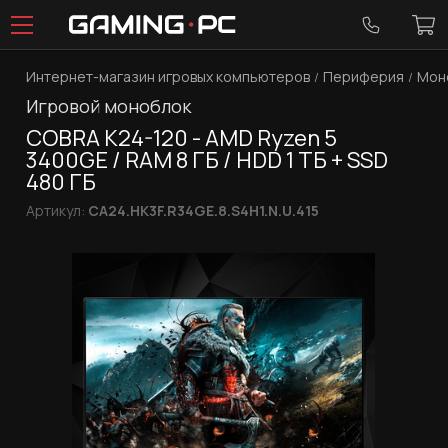
Интернет-магазин игровых компьютеров
Периферия
Мон
Игровой моноблок
COBRA K24-120 - AMD Ryzen 5
3400GE / RAM 8 ГБ / HDD 1 ТБ + SSD
480 ГБ
Артикул:
CA24.HK3F.R34GE.8.S4H1.N.U.415