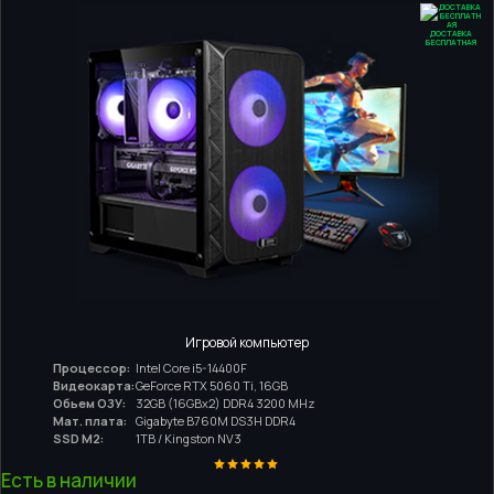
ДОСТАВКА
БЕСПЛАТНАЯ
Игровой компьютер
Процессор:
Intel Core i5-14400F
Видеокарта:
GeForce RTX 5060 Ti, 16GB
Обьем ОЗУ:
32GB (16GBx2) DDR4 3200 MHz
Мат. плата:
Gigabyte B760M DS3H DDR4
SSD M2:
1TB / Kingston NV3
Есть в наличии