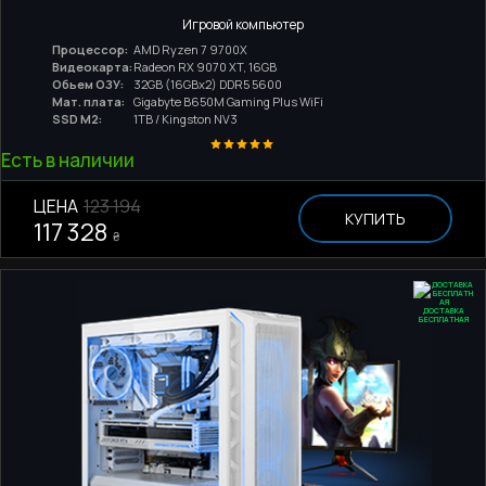
Игровой компьютер
Процессор:
AMD Ryzen 7 9700X
Видеокарта:
Radeon RX 9070 XT, 16GB
Обьем ОЗУ:
32GB (16GBx2) DDR5 5600
Мат. плата:
Gigabyte B650M Gaming Plus WiFi
SSD M2:
1TB / Kingston NV3
Есть в наличии
ЦЕНА
123 194
КУПИТЬ
117 328
₴
ДОСТАВКА
БЕСПЛАТНАЯ