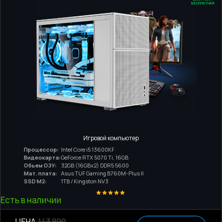
БЕСПЛАТНАЯ
Игровой компьютер
Процессор:
Intel Core i5 13600KF
Видеокарта:
GeForce RTX 5070 Ti, 16GB
Обьем ОЗУ:
32GB (16GBx2) DDR5 5600
Мат. плата:
Asus TUF Gaming B760M-Plus II
SSD M2:
1TB / Kingston NV3
Есть в наличии
ЦЕНА
143 890