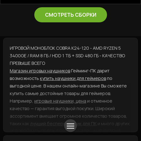
СМОТРЕТЬ СБОРКИ
ИГРОВОЙ МОНОБЛОК COBRA K24-120 - AMD RYZEN 5
3400GE / RAM 8 ГБ / HDD 1 ТБ + SSD 480 ГБ - КАЧЕСТВО
ПРЕВЫШЕ ВСЕГО
Магазин игровых наушников
Гейминг-ПК дарит
возможность
купить наушники для геймеров
по
выгодной цене. В нашем онлайн-магазине Вы сможете
купить самые достойные товары для геймеров.
Например,
игровые наушники, цена
и отменное
качество — гарантия выгодной покупки. Широкий
ассортимент вмещает огромное количество товаров,
таких как
лучший бесперебойник для ПК
и много других.
ИГРОВОЙ МОНОБЛОК COBRA K24-120 - AMD RYZEN 5
3400GE / RAM 8 ГБ / HDD 1 ТБ + SSD 480 ГБ - ВЫГОДНАЯ