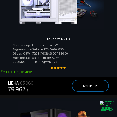
Компактний ПК
Процессор:
Intel Core Ultra 5 225F
Видеокарта:
GeForce RTX 5060, 8GB
Обьем ОЗУ:
32GB (16GBx2) DDR5 5600
Мат. плата:
Asus Prime B860M-A
SSD M2:
1TB / Kingston NV3
Есть в наличии
ЦЕНА
83 966
КУПИТЬ
79 967
₴
ДОСТАВКА
БЕСПЛАТНАЯ