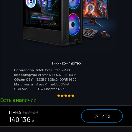
Тихий компьютер
Процессор:
Intel Core Ultra 5 245KF
Видеокарта:
GeForce RTX 5070 Ti, 16GB
Обьем ОЗУ:
32GB (16GBx2) DDR5 5600
Мат. плата:
Asus Prime B860M-A
SSD M2:
1TB / Kingston NV3
Есть в наличии
ЦЕНА
147 143
КУПИТЬ
140 136
₴