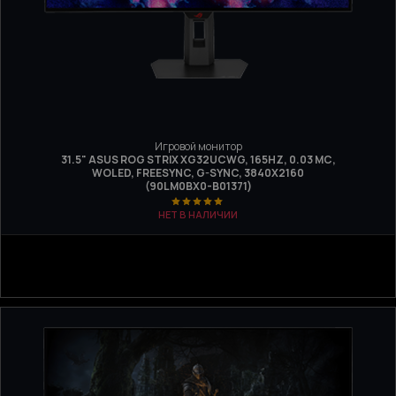
Игровой монитор
31.5" ASUS ROG STRIX XG32UCWG, 165HZ, 0.03 МС,
WOLED, FREESYNC, G-SYNC, 3840Х2160
(90LM0BX0-B01371)
НЕТ В НАЛИЧИИ