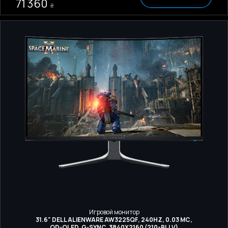
71 360
₴
Игровой монитор
31.6" DELL ALIENWARE AW3225QF, 240HZ, 0.03 МС,
QD-OLED, G-SYNC, 3840Х2160 (210-BLLV)