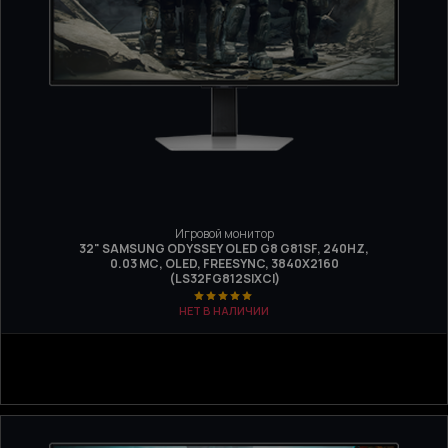
Игровой монитор
32" SAMSUNG ODYSSEY OLED G8 G81SF, 240HZ,
0.03 МС, OLED, FREESYNC, 3840Х2160
(LS32FG812SIXCI)
НЕТ В НАЛИЧИИ