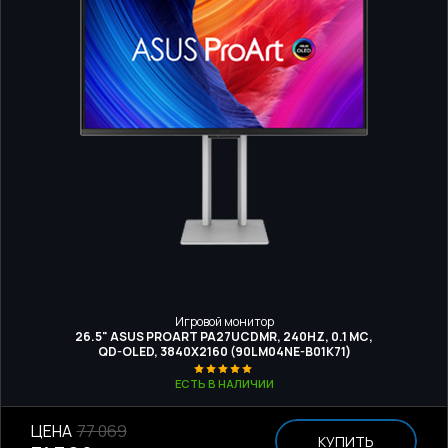
Игровой монитор
26.5" ASUS PROART PA27UCDMR, 240HZ, 0.1 МС,
QD-OLED, 3840Х2160 (90LM04NE-B01K71)
ЕСТЬ В НАЛИЧИИ
ЦЕНА
77 069
КУПИТЬ