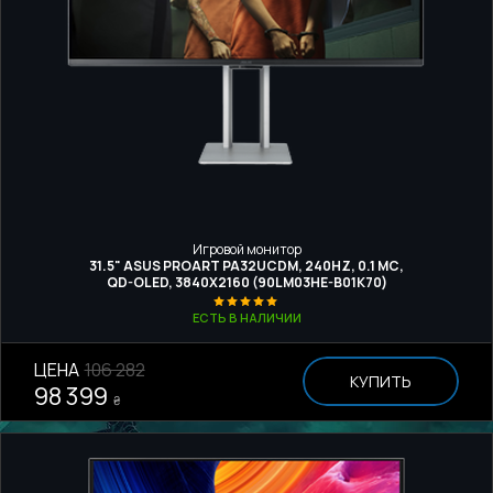
Игровой монитор
31.5" ASUS PROART PA32UCDM, 240HZ, 0.1 МС,
QD-OLED, 3840Х2160 (90LM03HE-B01K70)
ЕСТЬ В НАЛИЧИИ
ЦЕНА
106 282
КУПИТЬ
98 399
₴