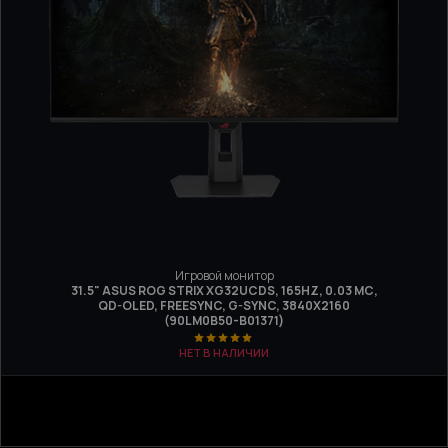
Игровой монитор
31.5" ASUS ROG STRIX XG32UCDS, 165HZ, 0.03 МС,
QD-OLED, FREESYNC, G-SYNC, 3840Х2160
(90LM0B50-B01371)
НЕТ В НАЛИЧИИ