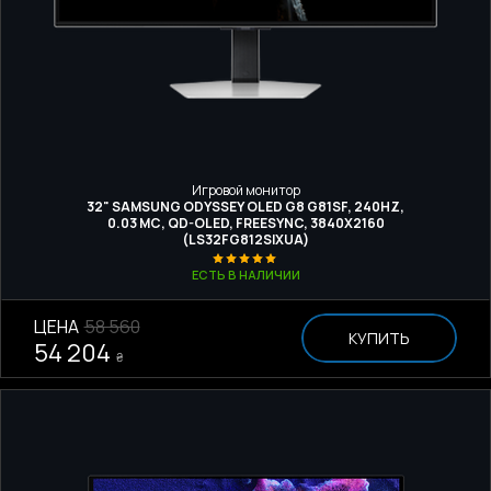
Игровой монитор
32" SAMSUNG ODYSSEY OLED G8 G81SF, 240HZ,
0.03 МС, QD-OLED, FREESYNC, 3840Х2160
(LS32FG812SIXUA)
ЕСТЬ В НАЛИЧИИ
ЦЕНА
58 560
КУПИТЬ
54 204
₴