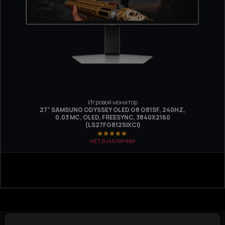
Игровой монитор
27" SAMSUNG ODYSSEY OLED G8 G81SF, 240HZ,
0.03 МС, OLED, FREESYNC, 3840Х2160
(LS27FG812SIXCI)
НЕТ В НАЛИЧИИ