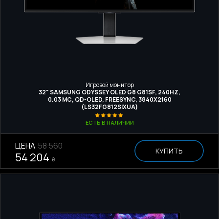
Игровой монитор
32" SAMSUNG ODYSSEY OLED G8 G81SF, 240HZ,
0.03 МС, QD-OLED, FREESYNC, 3840Х2160
(LS32FG812SIXUA)
ЕСТЬ В НАЛИЧИИ
ЦЕНА
58 560
КУПИТЬ
54 204
₴