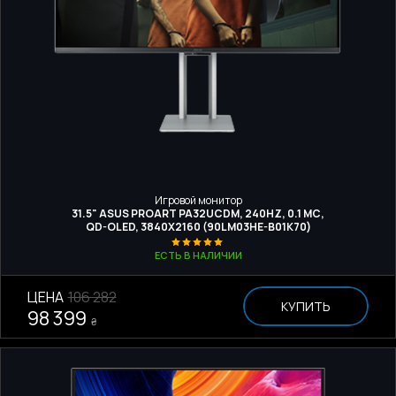
Игровой монитор
31.5" ASUS PROART PA32UCDM, 240HZ, 0.1 МС,
QD-OLED, 3840Х2160 (90LM03HE-B01K70)
ЕСТЬ В НАЛИЧИИ
ЦЕНА
106 282
КУПИТЬ
98 399
₴