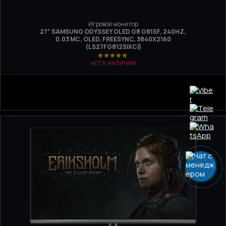
Игровой монитор
27" SAMSUNG ODYSSEY OLED G8 G81SF, 240HZ,
0.03 МС, OLED, FREESYNC, 3840Х2160
(LS27FG812SIXCI)
НЕТ В НАЛИЧИИ