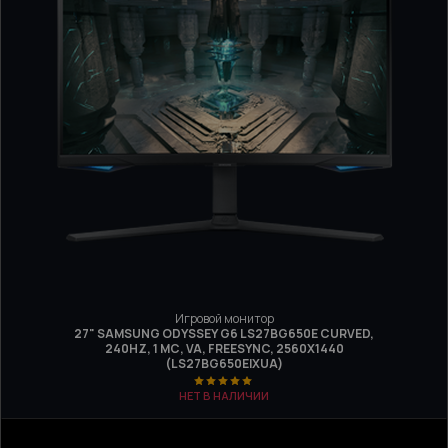
Игровой монитор
27" SAMSUNG ODYSSEY G6 LS27BG650E CURVED,
240HZ, 1 МС, VA, FREESYNC, 2560Х1440
(LS27BG650EIXUA)
НЕТ В НАЛИЧИИ