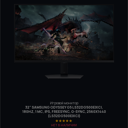
Игровой монитор
32" SAMSUNG ODYSSEY G5 LS32DG500EIXCI,
180HZ, 1 МС, IPS, FREESYNC, G-SYNC, 2560Х1440
(LS32DG500EIXCI)
НЕТ В НАЛИЧИИ