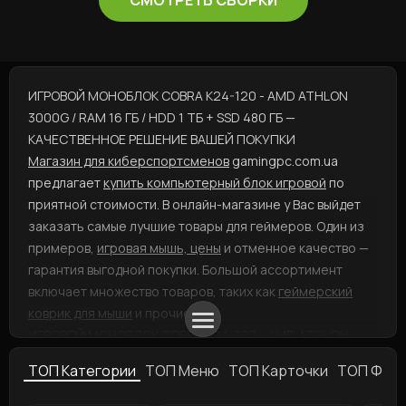
СМОТРЕТЬ СБОРКИ
ИГРОВОЙ МОНОБЛОК COBRA K24-120 - AMD ATHLON
3000G / RAM 16 ГБ / HDD 1 ТБ + SSD 480 ГБ —
КАЧЕСТВЕННОЕ РЕШЕНИЕ ВАШЕЙ ПОКУПКИ
Магазин для киберспортсменов
gamingpc.com.ua
предлагает
купить компьютерный блок игровой
по
приятной стоимости. В онлайн-магазине у Вас выйдет
заказать самые лучшие товары для геймеров. Один из
примеров,
игровая мышь, цены
и отменное качество —
гарантия выгодной покупки. Большой ассортимент
включает множество товаров, таких как
геймерский
коврик для мыши
и прочие.
ИГРОВОЙ МОНОБЛОК COBRA K24-120 - AMD ATHLON
3000G / RAM 16 ГБ / HDD 1 ТБ + SSD 480 ГБ — ХОРОШИЙ
ТОП Категории
ТОП Меню
ТОП Карточки
ТОП Фил
ВАРИАНТ ДЛЯ ВАС
В том случае, если Вас интересует
игровая мышь