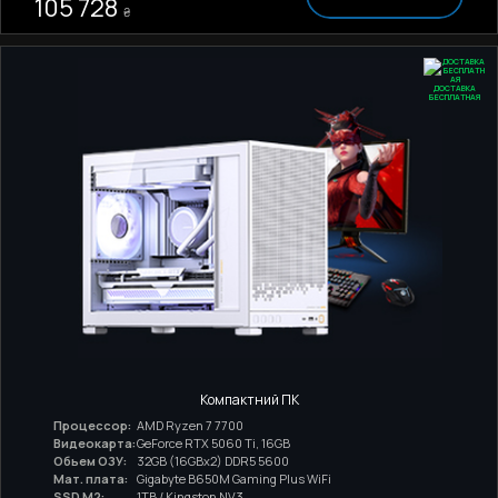
105 728
₴
ДОСТАВКА
БЕСПЛАТНАЯ
Компактний ПК
Процессор:
AMD Ryzen 7 7700
Видеокарта:
GeForce RTX 5060 Ti, 16GB
Обьем ОЗУ:
32GB (16GBx2) DDR5 5600
Мат. плата:
Gigabyte B650M Gaming Plus WiFi
SSD M2:
1TB / Kingston NV3