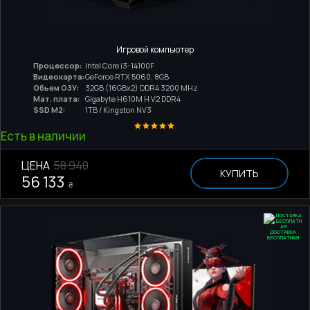
Игровой компьютер
Процессор:
Intel Core i3-14100F
Видеокарта:
GeForce RTX 5060, 8GB
Обьем ОЗУ:
32GB (16GBx2) DDR4 3200 MHz
Мат. плата:
Gigabyte H610M H V2 DDR4
SSD M2:
1TB / Kingston NV3
Есть в наличии
ЦЕНА
58 940
КУПИТЬ
56 133
₴
ДОСТАВКА
БЕСПЛАТНАЯ