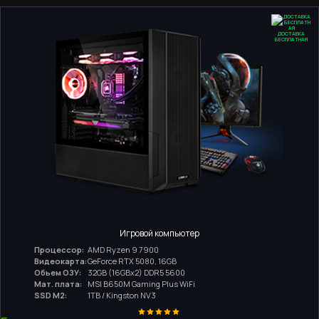
ДОСТАВКА
БЕСПЛАТНАЯ
Игровой компьютер
Процессор:
AMD Ryzen 9 7900
Видеокарта:
GeForce RTX 5080, 16GB
Обьем ОЗУ:
32GB (16GBx2) DDR5 5600
Мат. плата:
MSI B650M Gaming Plus WiFi
SSD M2:
1TB / Kingston NV3