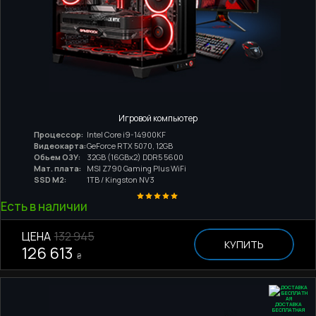
Игровой компьютер
Процессор:
Intel Core i9-14900KF
Видеокарта:
GeForce RTX 5070, 12GB
Обьем ОЗУ:
32GB (16GBx2) DDR5 5600
Мат. плата:
MSI Z790 Gaming Plus WiFi
SSD M2:
1TB / Kingston NV3
Есть в наличии
ЦЕНА
132 945
КУПИТЬ
126 613
₴
ДОСТАВКА
БЕСПЛАТНАЯ