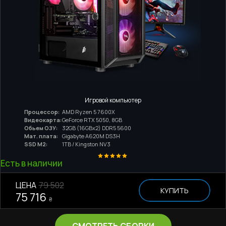
Игровой компьютер
Процессор:
AMD Ryzen 5 7600X
Видеокарта:
GeForce RTX 5050, 8GB
Обьем ОЗУ:
32GB (16GBx2) DDR5 5600
Мат. плата:
Gigabyte A620M DS3H
SSD M2:
1TB / Kingston NV3
Есть в наличии
ЦЕНА
79 502
КУПИТЬ
75 716
₴