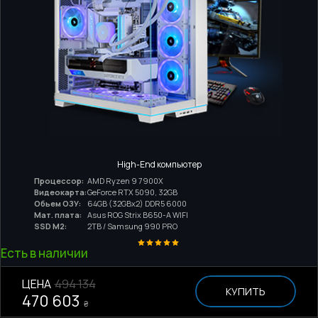
High-End компьютер
Процессор:
AMD Ryzen 9 7900X
Видеокарта:
GeForce RTX 5090, 32GB
Обьем ОЗУ:
64GB (32GBx2) DDR5 6000
Мат. плата:
Asus ROG Strix B650-A WIFI
SSD M2:
2TB / Samsung 990 PRO
Есть в наличии
ЦЕНА
494 134
КУПИТЬ
470 603
₴