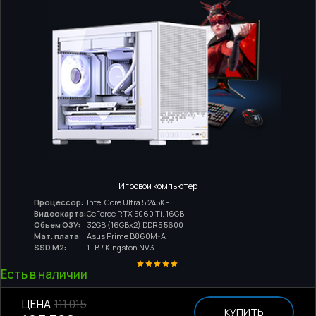
Игровой компьютер
Процессор:
Intel Core Ultra 5 245KF
Видеокарта:
GeForce RTX 5060 Ti, 16GB
Обьем ОЗУ:
32GB (16GBx2) DDR5 5600
Мат. плата:
Asus Prime B860M-A
SSD M2:
1TB / Kingston NV3
Есть в наличии
ЦЕНА
111 015
КУПИТЬ