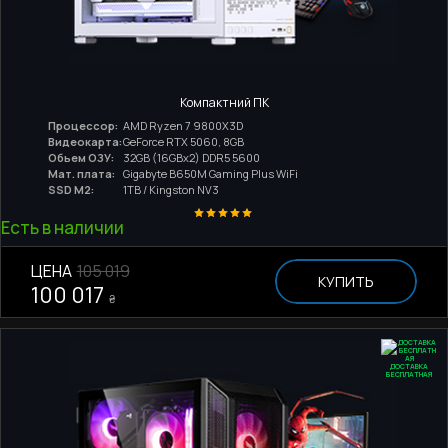
Компактний ПК
Процессор:
AMD Ryzen 7 9800X3D
Видеокарта:
GeForce RTX 5060, 8GB
Обьем ОЗУ:
32GB (16GBx2) DDR5 5600
Мат. плата:
Gigabyte B650M Gaming Plus WiFi
SSD M2:
1TB / Kingston NV3
Есть в наличии
ЦЕНА
105 019
КУПИТЬ
100 017
₴
ДОСТАВКА
БЕСПЛАТНАЯ