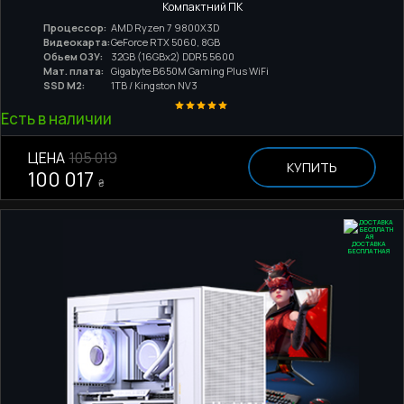
Компактний ПК
Процессор:
AMD Ryzen 7 9800X3D
Видеокарта:
GeForce RTX 5060, 8GB
Обьем ОЗУ:
32GB (16GBx2) DDR5 5600
Мат. плата:
Gigabyte B650M Gaming Plus WiFi
SSD M2:
1TB / Kingston NV3
Есть в наличии
ЦЕНА
105 019
КУПИТЬ
100 017
₴
ДОСТАВКА
БЕСПЛАТНАЯ