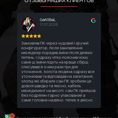
ОТЗЫВЫ НАШИХ КЛИЕНТОВ
GaN1BaL
17.07.2026
Замовляв ПК через чудовий і зручий
Соби
конфігуратор, після замовлення
комп
менеджер порадив зміни після деяких
впло
питянь, і одразу чітко пояснив чому
Спас
саме ці зміни підуть на краще сбірці,
под
списувався з ним рази три для
уточнення, золота людина одразу все
уточнював та відповідав на запитання,
хлопці які збирали сам ПК зробили це
доволі швидко та якісно, кабель
менеджмент на висоті, сам ПК прийшов
без подряпин гарно упакований а
саме головне надійно, тепер я дійсно
знаю що за 3 зібраних мені ПК за
останні 10 років найкращий сервіс та
персонал саме в GamingPC!!!