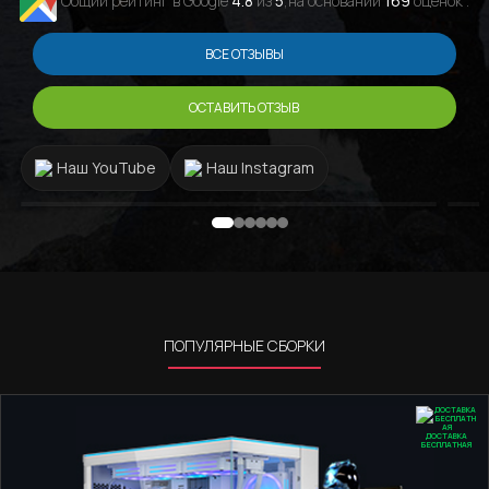
Общий рейтинг в Google
4.8
из
5
,на основании
169
оценок .
ВСЕ ОТЗЫВЫ
ОСТАВИТЬ ОТЗЫВ
Наш YouTube
Наш Instagram
ПОПУЛЯРНЫЕ СБОРКИ
ДОСТАВКА
БЕСПЛАТНАЯ