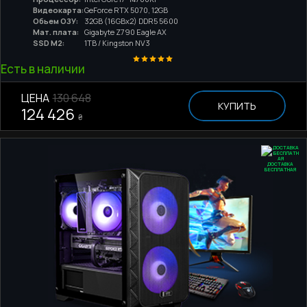
Видеокарта:
GeForce RTX 5070, 12GB
Обьем ОЗУ:
32GB (16GBx2) DDR5 5600
Мат. плата:
Gigabyte Z790 Eagle AX
SSD M2:
1TB / Kingston NV3
Есть в наличии
ЦЕНА
130 648
КУПИТЬ
124 426
₴
ДОСТАВКА
БЕСПЛАТНАЯ