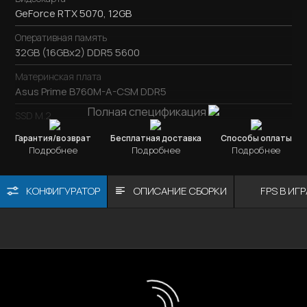
GeForce RTX 5070, 12GB
Оперативная память
32GB (16GBx2) DDR5 5600
Материнская плата
Asus Prime B760M-A-CSM DDR5
Полная спецификация
SSD M.2
SSD M.2
1TB / Kingston NV3
Гарантия/возврат
Бесплатная доставка
Способы оплаты
Подробнее
Подробнее
Подробнее
Охлаждение процессора
ID-Cooling SE-224-XTS
КОНФИГУРАТОР
ОПИСАНИЕ СБОРКИ
FPS В ИГ
Блок питания
750W / DeepCool PL750D
Корпус
Видеокарта
ОЗУ
Мат. плата
Процессор
Montech XR (W)