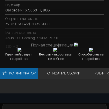
Видеокарта
GeForce RTX 5060 Ti, 8GB
Оперативная память
32GB (16GBx2) DDR5 5600
Материнская плата
Asus TUF Gaming B760M-Plus II
Полная спецификация
SSD M.2
SSD M.2
1TB / Kingston NV3
Гарантия/возврат
Бесплатная доставка
Способы оплаты
Подробнее
Подробнее
Подробнее
Охлаждение процессора
ID-Cooling SE-207-XT Advanced Black
КОНФИГУРАТОР
ОПИСАНИЕ СБОРКИ
FPS В ИГ
Блок питания
600W / DeepCool PF600
Корпус
Видеокарта
ОЗУ
Мат. плата
Процессор
AeroCool P500C
ПРОЦЕССОР