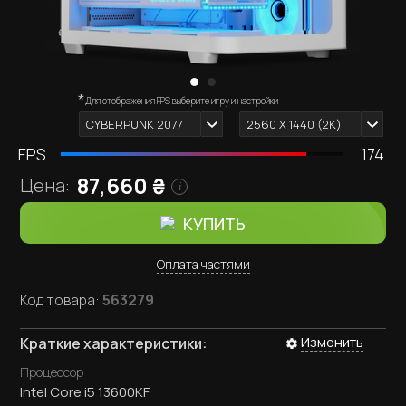
*
Внешний вид компьютера зависит от выбранных
Для отображения FPS выберите игру и настройки
i
комплектующих.
CYBERPUNK 2077
2560 X 1440 (2К)
FPS
174
87,660
₴
Цена:
i
КУПИТЬ
Оплата частями
Код товара:
563279
Изменить
Краткие характеристики:
Процессор
Intel Core i5 13600KF