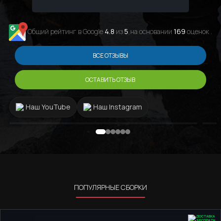
знаю що за 3 зібраних мені ПК за
останні 10 років найкращий сервіс та
персонал саме в GamingPC!!!
Общий рейтинг в Google
4.8
из
5
,на основании
169
оценок .
ВСЕ ОТЗЫВЫ
ОСТАВИТЬ ОТЗЫВ
Наш YouTube
Наш Instagram
ПОПУЛЯРНЫЕ СБОРКИ