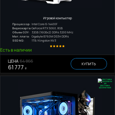
Игровой компьютер
Процессор:
Intel Core i5-14400F
Видеокарта:
GeForce RTX 5060, 8GB
Обьем ОЗУ:
32GB (16GBx2) DDR4 3200 MHz
Мат. плата:
Gigabyte B760M DS3H DDR4
SSD M2:
1TB / Kingston NV3
Есть в наличии
ЦЕНА
64 866
КУПИТЬ
61 777
₴
ДОСТАВКА
БЕСПЛАТНАЯ