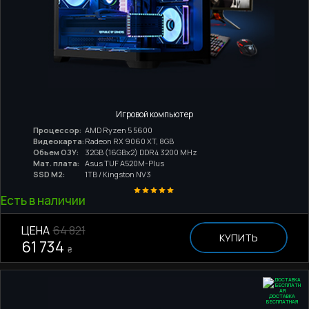
Игровой компьютер
Процессор:
AMD Ryzen 5 5600
Видеокарта:
Radeon RX 9060 XT, 8GB
Обьем ОЗУ:
32GB (16GBx2) DDR4 3200 MHz
Мат. плата:
Asus TUF A520M-Plus
SSD M2:
1TB / Kingston NV3
Есть в наличии
ЦЕНА
64 821
КУПИТЬ
61 734
₴
ДОСТАВКА
БЕСПЛАТНАЯ