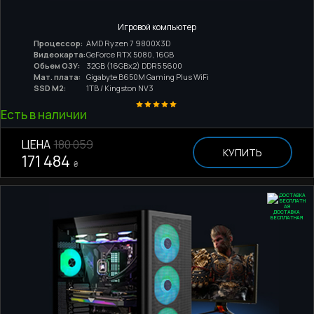
Игровой компьютер
Процессор:
AMD Ryzen 7 9800X3D
Видеокарта:
GeForce RTX 5080, 16GB
Обьем ОЗУ:
32GB (16GBx2) DDR5 5600
Мат. плата:
Gigabyte B650M Gaming Plus WiFi
SSD M2:
1TB / Kingston NV3
Есть в наличии
ЦЕНА
180 059
КУПИТЬ
171 484
₴
ДОСТАВКА
БЕСПЛАТНАЯ