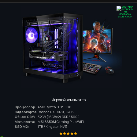
ДОСТАВКА
БЕСПЛАТНАЯ
Игровой компьютер
Процессор:
AMD Ryzen 9 9900X
Видеокарта:
Radeon RX 9070, 16GB
Обьем ОЗУ:
32GB (16GBx2) DDR5 5600
Мат. плата:
MSI B650M Gaming Plus WiFi
SSD M2:
1TB / Kingston NV3