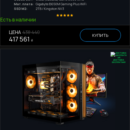
Мат. плата:
Gigabyte B650M Gaming Plus WiFi
SSD M2:
2TB / Kingston NV3
Есть в наличии
ЦЕНА
438 440
КУПИТЬ
417 561
₴
ДОСТАВКА
БЕСПЛАТНАЯ