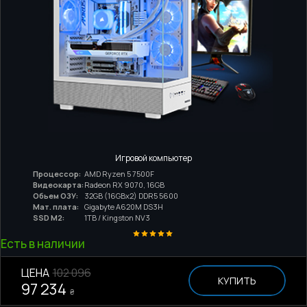
Игровой компьютер
Процессор:
AMD Ryzen 5 7500F
Видеокарта:
Radeon RX 9070, 16GB
Обьем ОЗУ:
32GB (16GBx2) DDR5 5600
Мат. плата:
Gigabyte A620M DS3H
SSD M2:
1TB / Kingston NV3
Есть в наличии
ЦЕНА
102 096
КУПИТЬ
97 234
₴