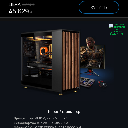
ЦЕНА
47 911
КУПИТЬ
45 629
₴
ДОСТАВКА
БЕСПЛАТНАЯ
Игровой компьютер
Процессор:
AMD Ryzen 7 9800X3D
Видеокарта:
GeForce RTX 5090, 32GB
Обьем ОЗУ:
64GB (32GBx2) DDR5 6000 MHz