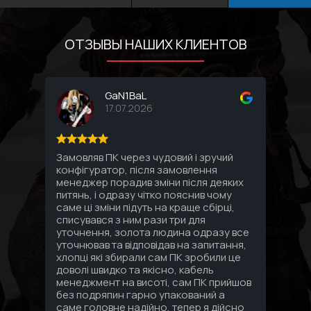
ОТЗЫВЫ НАШИХ КЛИЕНТОВ
GaN1BaL
17.07.2026
Замовляв ПК через чудовий і зручий
Соби
конфігуратор, після замовлення
комп
менеджер порадив зміни після деяких
впло
питянь, і одразу чітко пояснив чому
Спас
саме ці зміни підуть на краще сбірці,
под
списувався з ним рази три для
уточнення, золота людина одразу все
уточнював та відповідав на запитання,
хлопці які збирали сам ПК зробили це
доволі швидко та якісно, кабель
менеджмент на висоті, сам ПК прийшов
без подряпин гарно упакований а
саме головне надійно, тепер я дійсно