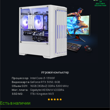
ДОСТАВКА
БЕСПЛАТНАЯ
Игровой компьютер
Процессор:
Intel Core i3-13100F
Видеокарта:
GeForce RTX 3050, 6GB
Обьем ОЗУ:
16GB (8GBx2) DDR4 3200 MHz
Мат. плата:
Gigabyte H610M H V2 DDR4
SSD M2:
1TB / Kingston NV3
Есть в наличии