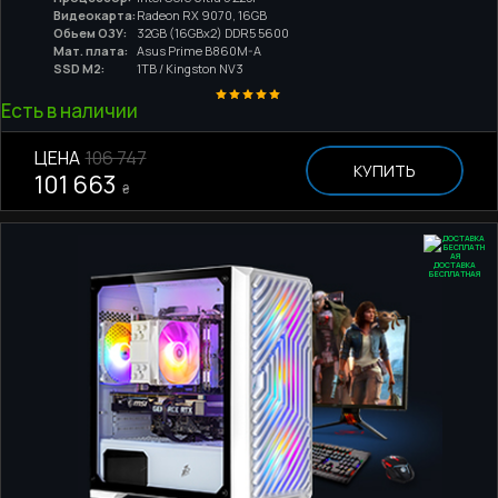
Видеокарта:
Radeon RX 9070, 16GB
Обьем ОЗУ:
32GB (16GBx2) DDR5 5600
Мат. плата:
Asus Prime B860M-A
SSD M2:
1TB / Kingston NV3
Есть в наличии
ЦЕНА
106 747
КУПИТЬ
101 663
₴
ДОСТАВКА
БЕСПЛАТНАЯ