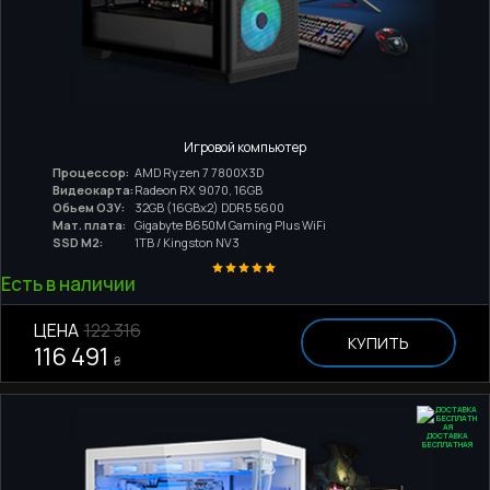
Игровой компьютер
Процессор:
AMD Ryzen 7 7800X3D
Видеокарта:
Radeon RX 9070, 16GB
Обьем ОЗУ:
32GB (16GBx2) DDR5 5600
Мат. плата:
Gigabyte B650M Gaming Plus WiFi
SSD M2:
1TB / Kingston NV3
Есть в наличии
ЦЕНА
122 316
КУПИТЬ
116 491
₴
ДОСТАВКА
БЕСПЛАТНАЯ