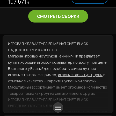
107 671
₴
СМОТРЕТЬ СБОРКИ
ИГРОВАЯ КЛАВИАТУРА FRIME HATCHET BLACK -
НАДЕЖНОСТЬ И КАЧЕСТВО
Магазин игровых ноутбуков
Гейминг-ПК предлагает
купить хороший игровой компьютер
по доступной цене.
В каталоге у Вас выйдет подобрать самые лучшие
игровые товары. Например,
игровые гарнитуры, цены
и
отменное качество — гарантия успешной покупки.
Масштабный ассортимент имеет огромное количество
товаров, таких как
роутер для игр
и много других.
ИГРОВАЯ КЛАВИАТУРА FRIME HATCHET BLACK -
ВЫГОДНАЯ ПОКУПКА ДЛЯ ВАС
На случай, если Вас интересует
игровая компьютерная