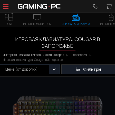
СОФТ
ИГРОВЫЕ МОНИТОРЫ
ИГРОВАЯ КЛАВИАТУРА
ИГРОВЫЕ 
ИГРОВАЯ КЛАВИАТУРА: COUGAR В
ЗАПОРОЖЬЕ
Интернет-магазин игровых компьютеров
Периферия
Игровая клавиатура: Cougar в Запорожье
Фильтры
Цене (от дорогих)