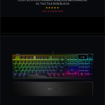
LOGITECH G915 GAMING WIRELESS MECHANICAL
GL TACTILE RGB BLACK
НЕТ В НАЛИЧИИ