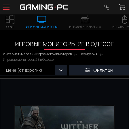
СОФТ
ИГРОВЫЕ МОНИТОРЫ
ИГРОВАЯ КЛАВИАТУРА
ИГРОВЫЕ 
ИГРОВЫЕ МОНИТОРЫ: 2E В ОДЕССЕ
Интернет-магазин игровых компьютеров
Периферия
Игровые мониторы: 2E в Одессе
Фильтры
Цене (от дорогих)