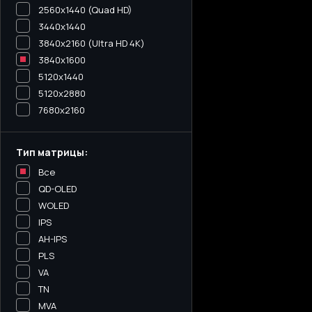
2560x1440 (Quad HD)
3440х1440
3840x2160 (Ultra HD 4K)
3840x1600
5120x1440
5120х2880
7680x2160
Тип матрицы:
Все
QD-OLED
WOLED
IPS
AH-IPS
PLS
VA
TN
MVA