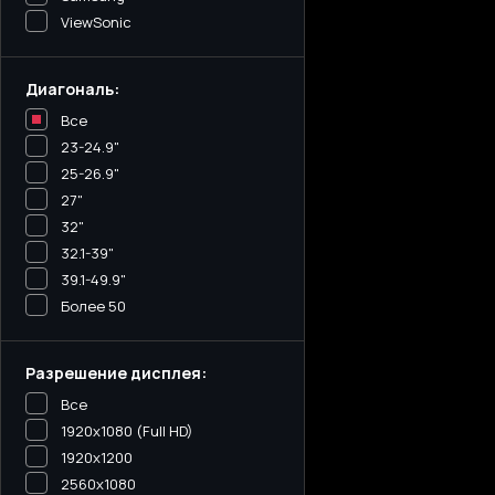
ViewSonic
Диагональ:
Все
23-24.9"
25-26.9"
27"
32"
32.1-39"
39.1-49.9"
Более 50
Разрешение дисплея:
Все
1920x1080 (Full HD)
1920x1200
2560x1080