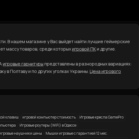
ти. В нашем магазине у Вас выйдет найти лучшие геймерские
ет массу товаров, среди которых
игровой ПК
и другие.
 А
игровые гарнитуры
представлены в разнородных вариациях:
у в Полтаву и по других уголках Украины.
Цена игрового
кой клавиш
игровой компьютер стоимость
Игровые кресла GamePro
омпьютера
Игровые роутеры (WiFi) в Одессе
игровые наушники цены
Мышки игровые с гарантией 12 мес.