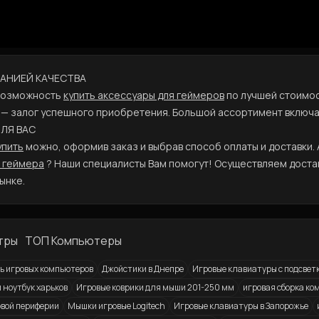
АРАНИЕЙ КАЧЕСТВА
 возможность
купить аксессуары для геймеров
по лучшей стоимос
 — залог успешного приобретения. Большой ассортимент включа
ДЛЯ ВАС
упить
можно, оформив заказ и выбрав способ оплаты и доставки.
я геймера
? Наши специалисты Вам помогут! Осуществляем доставк
ынке.
тры
ТОП Компьютеры
ь игровых компьютеров
Джойстики в Днепре
Игровые клавиатуры с подсвет
 ноутбук харьков
Игровые коврики для мыши 201-250 мм
игровая сборка к
вой периферии
Мышки игровые Logitech
Игровые клавиатуры в Запорожье