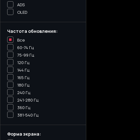
ADS
OLED
Частота обновления:
Все
60-74 Гц
75-99 Гц
120 Гц
144 Гц
165 Гц
180 Гц
240 Гц
241-280 Гц
360 Гц
381-540 Гц
Форма экрана: