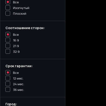
Все
Изогнутый
Плоский
Соотношение сторон:
Все
16:9
21:9
32:9
Срок гарантии:
Все
12 мес.
24 мес.
36 мес.
Город: