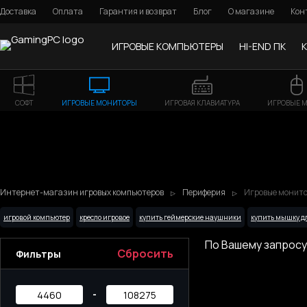
Доставка
Оплата
Гарантия и возврат
Блог
О магазине
Кон
ИГРОВЫЕ КОМПЬЮТЕРЫ
HI-END ПК
СОФТ
ИГРОВЫЕ МОНИТОРЫ
ИГРОВАЯ КЛАВИАТУРА
ИГРОВЫЕ 
Интернет-магазин игровых компьютеров
Периферия
Игровые монито
игровой компьютер
кресло игровое
купить геймерские наушники
купить мышку д
По Вашему запросу
Сбросить
Фильтры
-