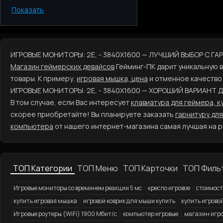
Показать
Киев
Одесса
Днепр
Харьков
ИГРОВЫЕ МОНИТОРЫ: 2E, - 3840X1600 — ЛУЧШИЙ ВЫБОР С Г
Запорожье
Магазин геймерских девайсов
Гейминг-ПК дарит уникальную
Львов
товары. К примеру,
игровая мышка, цена
и отменное качество
ИГРОВЫЕ МОНИТОРЫ: 2E, - 3840X1600 — ХОРОШИЙ ВАРИАНТ 
В том случае, если Вас интересует
клавиатура для геймера, к
скорее приобретайте! Вы планируете заказать
гарнитуру дл
компьютера
от нашего интернет-магазина самая лучшая на р
ТОП Категории
ТОП Меню
ТОП Карточки
ТОП Филь
Игровые мониторы со времинем реакции 5 мс
кресло игровое
стоимост
купить игровая мышка
игровой коврик для мыши купить
купить игровой
Игровые роутеры (WiFi) 1900 Мбит/с
компьютер игровые
магазин игро