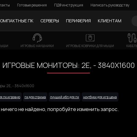
такты
Готовые решения
ПДФ инструкция
Написать руководству
КОМПАКТНЫЕ ПК
СЕРВЕРЫ
ПЕРИФЕРИЯ
КЛИЕНТАМ
МЫШИ
ИГРОВЫЕ НАУШНИКИ
ИГРОВЫЕ КОВРИКИ ДЛЯ МЫШИ
КАБЕЛ
ИГРОВЫЕ МОНИТОРЫ: 2E, - 3840X1600
ры: 2E, - 3840x1600
ля пк игровую
пк для стрима
лучший ибп для пк
ноутбуки для игр цена
 ничего не найдено, попробуйте изменить запрос.