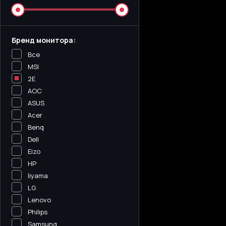
Бренд монитора:
Все
MSI
2E
AOC
ASUS
Acer
Benq
Dell
Eizo
HP
Iiyama
LG
Lenovo
Philips
Samsung