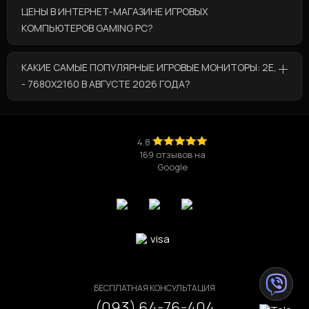
сборка пк на 3060 ti
компьютер для графического дизайна купить
ЦЕНЫ В ИНТЕРНЕТ-МАГАЗИНЕ ИГРОВЫХ
собрать компьютер на амд
купить системный блок i5
КОМПЬЮТЕРОВ GAMING PC?
купить компьютер i9
В категории “Игровые мониторы: 2E, -
КАКИЕ САМЫЕ ПОПУЛЯРНЫЕ ИГРОВЫЕ МОНИТОРЫ: 2E,
7680x2160” по выгодным ценам представлены
- 7680X2160 В АВГУСТЕ 2026 ГОДА?
такие товары:
Игровой компьютер Ryzen 7 9800X3D / RTX
Самые популярные товары из категории
5070 Ti / T
💰по цене 181 241 грн
“Игровые мониторы: 2E, - 7680x2160” в августе
Игровой компьютер Core Ultra 5 225 / RTX
2026 года это:
4.8
3050 V2
💰по цене 61 884 грн
169 отзывов на
Игровой компьютер Core i7 14700K / RTX 5060
Google
Игровой компьютер Ryzen 5 5600X / RTX 3050
Ti / DDR5 / V2
V2
💰по цене 42 584 грн
Игровой компьютер Core i5 13400 / RTX 5070
V3
Игровой компьютер Ryzen 5 9600X / RTX 5060
Ti / V2
БЕСПЛАТНАЯ КОНСУЛЬТАЦИЯ
(093) 64-76-404