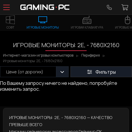
СОФТ
ИГРОВЫЕ МОНИТОРЫ
ИГРОВАЯ КЛАВИАТУРА
ИГРОВЫЕ 
ИГРОВЫЕ МОНИТОРЫ: 2E, - 7680X2160
Интернет-магазин игровых компьютеров
Периферия
Игровые мониторы: 2E, - 7680x2160
Фильтры
Цене (от дорогих)
По Вашему запросу ничего не найдено, попробуйте
изменить запрос.
ИГРОВЫЕ МОНИТОРЫ: 2E, - 7680X2160 — КАЧЕСТВО
ПРЕВЫШЕ ВСЕГО
Магазин геймерских аксессуаров
Гейминг-ПК