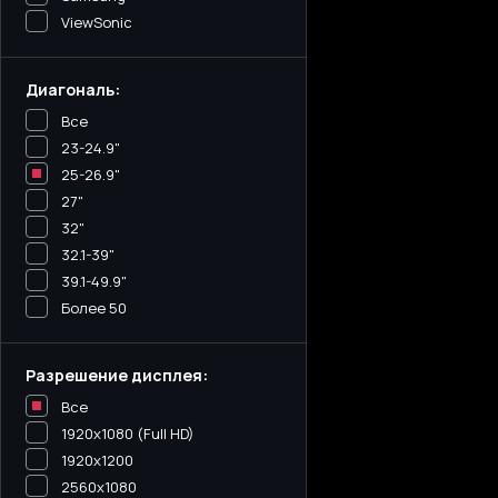
ViewSonic
Диагональ:
Все
23-24.9"
25-26.9"
27"
32"
32.1-39"
39.1-49.9"
Более 50
Разрешение дисплея:
Все
1920x1080 (Full HD)
1920x1200
2560x1080