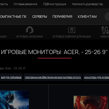
такты
Готовые решения
ПДФ инструкция
Написать руководству
КОМПАКТНЫЕ ПК
СЕРВЕРЫ
ПЕРИФЕРИЯ
КЛИЕНТАМ
МЫШИ
ИГРОВЫЕ НАУШНИКИ
ИГРОВЫЕ КОВРИКИ ДЛЯ МЫШИ
КАБЕЛ
ИГРОВЫЕ МОНИТОРЫ: ACER, - 25-26.9"
ы: Acer, - 25-26.9"
всё для геймеров
программное обеспечение компьютера купить
мониторы для игров