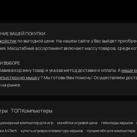
ШЕНИЕ ВАШЕЙ ПОКУПКИ
джойстик
по выгодной цене. На нашем сайте у Вас выйдет приобр
ния. Масштабный ассортимент включает массу товаров, среди к
РИ ВЫБОРЕ
вив в корзину товар и указав метод доставки и оплаты. А
мыши к
мпьютерную мышку
? Мы готовы Вам помочь! Осуществляем доста
 на рынке.
тры
ТОП Компьютеры
ционарный компьютер для игр
моноблок игровой цена
геймпады харьков
ки A4Tech
купить игровую клавиатуру харьков
лучшие ибп для компьютера