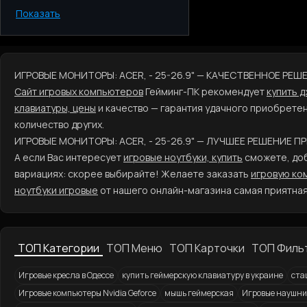
Показать
Киев
Одесса
Днепр
Харьков
ИГРОВЫЕ МОНИТОРЫ: ACER, - 25-26.9" — КАЧЕСТВЕННОЕ РЕ
Запорожье
Сайт игровых компьютеров
Гейминг-ПК рекомендует
купить 
Львов
клавиатуры, цены
и качество — гарантия удачного приобрете
количество других.
ИГРОВЫЕ МОНИТОРЫ: ACER, - 25-26.9" — ЛУЧШЕЕ РЕШЕНИЕ П
А если Вас интересует
игровые ноутбуки, купить
сможете, доба
вариациях: скорее выбирайте! Желаете заказать
игровую ко
ноутбуки игровые
от нашего онлайн-магазина самая приятная
ТОП Категории
ТОП Меню
ТОП Карточки
ТОП Филь
Игровые кресла в Одессе
купить геймерскую клавиатуру в украине
ста
Игровые компьютеры Nvidia Geforce
мышь геймерская
Игровые наушни