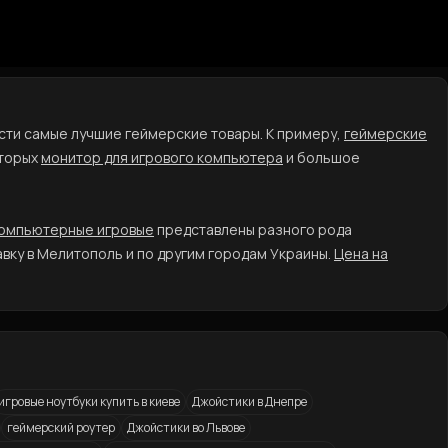
ести самые лучшие геймерские товары. К примеру,
геймерские
оторых
монитор для игрового компьютера
и большое
омпьютерные игровые
представлены разного рода
вку в Мелитополь и по другим городам Украины.
Цена на
игровые ноутбуки купить в киеве
Джойстики в Днепре
геймерский роутер
Джойстики во Львове