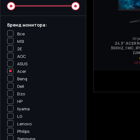
Бренд монитора:
Все
Игр
MSI
24.5" ACER 
300HZ, 1 МС, I
2E
(UM
AOC
НЕ
ASUS
Acer
Benq
Dell
Eizo
HP
Iiyama
LG
Lenovo
Philips
Samsung