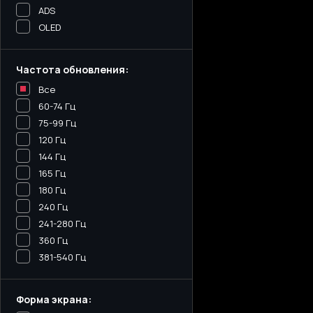
ADS
OLED
Частота обновления:
Все
60-74 Гц
75-99 Гц
120 Гц
144 Гц
165 Гц
180 Гц
240 Гц
241-280 Гц
360 Гц
381-540 Гц
Форма экрана: