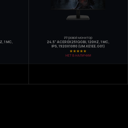
Игровой монитор
Z, 1 МС,
24.5" ACER EK251QGBI, 120HZ, 1 МС,
IPS, 1920X1080 (UM.KE1EE.G01)
НЕТ В НАЛИЧИИ