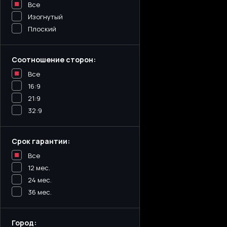
Все
Изогнутый
Плоский
Соотношение сторон:
Все
16:9
21:9
32:9
Срок гарантии:
Все
12 мес.
24 мес.
36 мес.
Город: