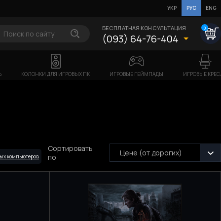
УКР
РУС
ENG
БЕСПЛАТНАЯ КОНСУЛЬТАЦИЯ
0
(093) 64-76-404
Ь
КОЛОНКИ ДЛЯ ИГРОВЫХ ПК
ИГРОВЫЕ ГЕЙМПАДЫ
ИГРОВЫЕ КРЕС
Сортировать
Цене (от дорогих)
по
ых компьютеров