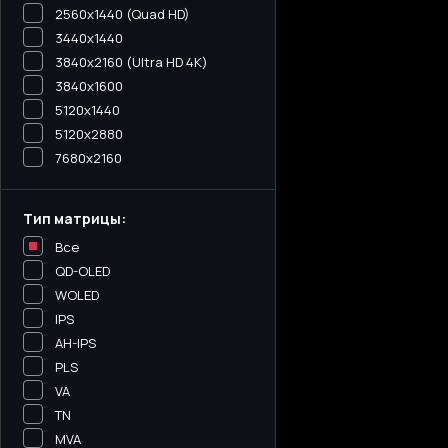
2560x1440 (Quad HD)
3440х1440
3840x2160 (Ultra HD 4K)
3840x1600
5120x1440
5120х2880
7680x2160
Тип матрицы:
Все
QD-OLED
WOLED
IPS
AH-IPS
PLS
VA
TN
MVA