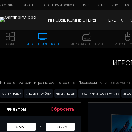
Доставка
Оплата
Гарантия и возврат
Блог
О магазине
Кон
ИГРОВЫЕ КОМПЬЮТЕРЫ
HI-END ПК
СОФТ
ИГРОВЫЕ МОНИТОРЫ
ИГРОВАЯ КЛАВИАТУРА
ИГРОВЫЕ 
ИГРО
Интернет-магазин игровых компьютеров
Периферия
Игровые монитор
комп игровой
игровые ноутбуки
мыш игровая
наушники игровые купить
игров
Сбросить
Фильтры
-