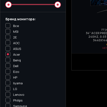
Бренд монитора:
Все
Игр
MSI
34" ACER PRE
240HZ, 0.03
2E
3440Х144
AOC
НЕ
ASUS
Acer
Benq
Dell
Eizo
HP
Iiyama
LG
Lenovo
Philips
Samsung