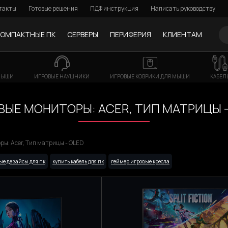
такты
Готовые решения
ПДФ инструкция
Написать руководству
КОМПАКТНЫЕ ПК
СЕРВЕРЫ
ПЕРИФЕРИЯ
КЛИЕНТАМ
МЫШИ
ИГРОВЫЕ НАУШНИКИ
ИГРОВЫЕ КОВРИКИ ДЛЯ МЫШИ
КАБЕЛ
ВЫЕ МОНИТОРЫ: ACER, ТИП МАТРИЦЫ -
ы: Acer, Тип матрицы - OLED
ые девайсы для пк
купить кабель для пк
геймер игровые кресла