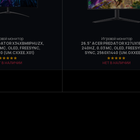
овой монитор
Игровой монитор
DATOR X34XBMIIPHUZX,
26.5" ACER PREDATOR X27UX1B
 МС, OLED, FREESYNC,
240HZ, 0.03 МС, OLED, FREESY
0 (UM.CXXEE.X01)
SYNC, 2560Х1440 (UM.GXXEE
Т В НАЛИЧИИ
НЕТ В НАЛИЧИИ