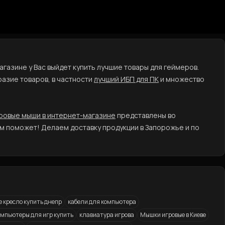
газине у Вас выйдет купить лучшие товары для геймеров.
азие товаров, в частности
лучший ИБП для ПК
и множество
ровые мыши в интернет-магазине
представлены во
м поможет! Делаем доставку продукции в Запорожье и по
е кресло купить днепр
кабели для компьютера
мпьютеры для игр купить
клавиатура игрова
Мышки игровые в Киеве