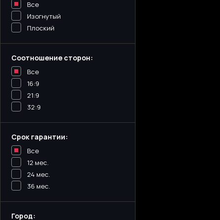
Все
Изогнутый
Плоский
Соотношение сторон:
Все
16:9
21:9
32:9
Срок гарантии:
Все
12 мес.
24 мес.
36 мес.
Город: