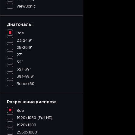
ViewSonic
Диагональ:
Все
23-24.9"
25-26.9"
27"
32"
32.1-39"
39.1-49.9"
Более 50
Разрешение дисплея:
Все
1920x1080 (Full HD)
1920x1200
2560x1080