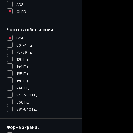
ADS
OLED
Частота обновления:
Все
60-74 Гц
75-99 Гц
120 Гц
144 Гц
165 Гц
180 Гц
240 Гц
241-280 Гц
360 Гц
381-540 Гц
Форма экрана: