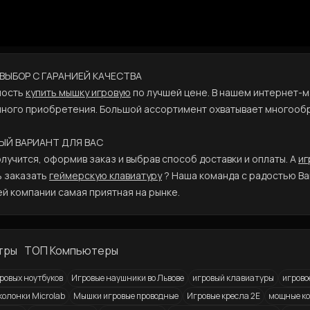
ВЫБОР С ГАРАНИЕЙ КАЧЕСТВА
ность
купить мышку игровую
по лучшей цене. В нашем интернет-ма
ачного приобретения. Большой ассортимент охватывает многообр
НЫЙ ВАРИАНТ ДЛЯ ВАС
лучится, оформив заказ и выбрав способ доставки и оплаты. А
иг
ь заказать
геймерскую клавиатуру
? Наша команда с радостью Ва
й компании самая приятная на рынке.
тры
ТОП Компьютеры
ровых ноутбуков
Игровые наушники во Львове
игровый клавиатуры
игрово
колонки Microlab
Мышки игровые проводные
Игровые кресла 2E
мощные ко