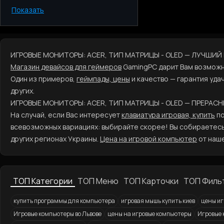
Показать
Киев
Одесса
Днепр
Харьков
ИГРОВЫЕ МОНИТОРЫ: ACER, ТИП МАТРИЦЫ - OLED — ЛУЧШИЙ 
Запорожье
Магазин девайсов для геймеров
GamingPC дарит Вам возмож
Львов
Один из примеров,
геймпады, цены
и качество — гарантия уд
других.
ИГРОВЫЕ МОНИТОРЫ: ACER, ТИП МАТРИЦЫ - OLED — ПРЕРАС
На случай, если Вас интересует
клавиатура игровая, купить
по
всевозможных вариациях: выбирайте скорее! Вы собираетес
других регионах Украины.
Цена на игровой компьютер
от наше
ТОП Категории
ТОП Меню
ТОП Карточки
ТОП Филь
купить программы для компьютера
игровая мышь купить киев
цены иг
Игровые компьютеры во Львове
цены на игровые компьютеры
Игровые 