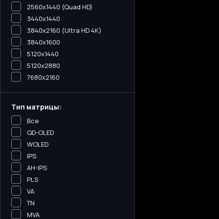
2560x1440 (Quad HD)
3440х1440
3840x2160 (Ultra HD 4K)
3840x1600
5120x1440
5120х2880
7680x2160
Тип матрицы:
Все
QD-OLED
WOLED
IPS
AH-IPS
PLS
VA
TN
MVA