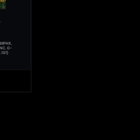
IIPHX,
NC, G-
.101)