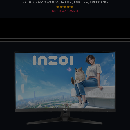
27" AOC Q27G2U/BK, 144HZ, 1 МС, VA, FREESYNC
НЕТ В НАЛИЧИИ