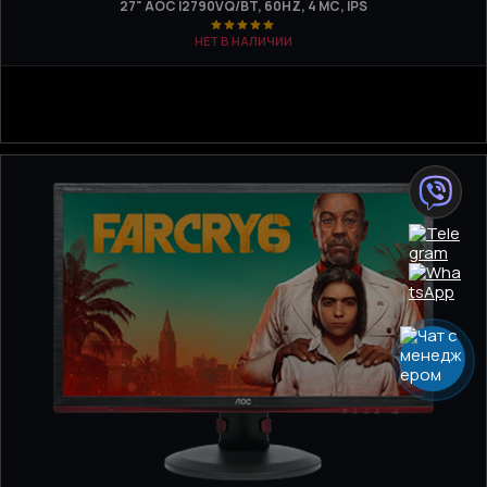
27" AOC I2790VQ/BT, 60HZ, 4 МС, IPS
НЕТ В НАЛИЧИИ