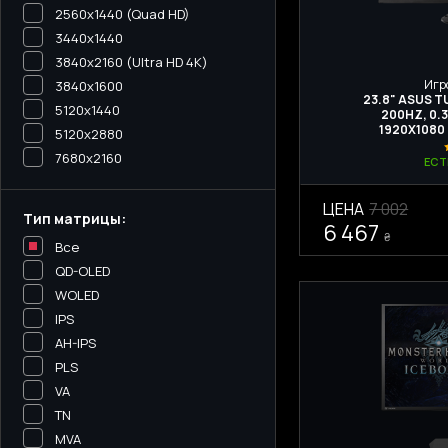
2560x1440 (Quad HD)
3440х1440
3840x2160 (Ultra HD 4K)
Игр
3840x1600
23.8" ASUS 
5120x1440
200HZ, 0.3
1920Х1080
5120х2880
7680x2160
ЕСТ
ЦЕНА
7 002
Тип матрицы:
6 467
₴
Все
QD-OLED
WOLED
IPS
AH-IPS
PLS
VA
TN
MVA