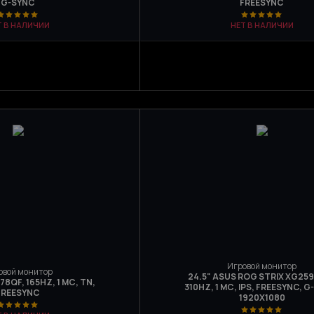
G-SYNC
FREESYNC
Т В НАЛИЧИИ
НЕТ В НАЛИЧИИ
Игровой монитор
овой монитор
24.5" ASUS ROG STRIX XG25
8QF, 165HZ, 1 МС, TN,
310HZ, 1 МС, IPS, FREESYNC, G
FREESYNC
1920X1080