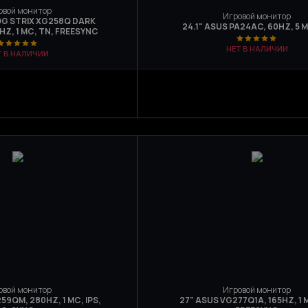
овой монитор
Игровой монитор
OG STRIX XG258Q DARK
24.1" ASUS PA24AC, 60HZ, 5 М
HZ, 1 МС, TN, FREESYNC
НЕТ В НАЛИЧИИ
Т В НАЛИЧИИ
овой монитор
Игровой монитор
59QM, 280HZ, 1 МС, IPS,
27" ASUS VG277Q1A, 165HZ, 1 