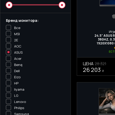
Бренд монитора:
Все
Игр
MSI
24.5" ASUS 
380HZ, 0.3
2E
1920X1080
AOC
ЕСТ
ASUS
Acer
ЦЕНА
28 321
Benq
26 203
Dell
₴
Eizo
HP
Iiyama
LG
Lenovo
Philips
Samsung