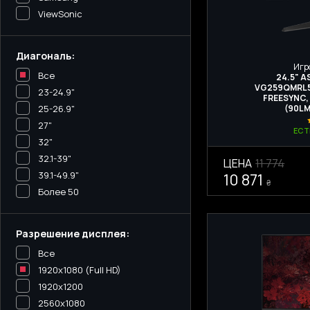
ViewSonic
Диагональ:
Игр
Все
24.5" 
VG259QMRL5A,
23-24.9"
FREESYNC,
25-26.9"
(90LM
27"
ЕСТ
32"
32.1-39"
ЦЕНА
11 774
39.1-49.9"
10 871
₴
Более 50
Разрешение дисплея:
Все
1920x1080 (Full HD)
1920x1200
2560x1080