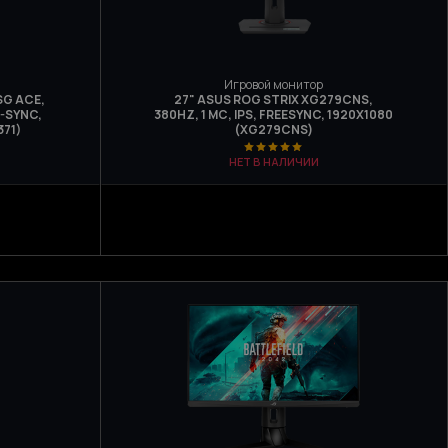
Игровой монитор
SG ACE,
27" ASUS ROG STRIX XG279CNS,
G-SYNC,
380HZ, 1 МС, IPS, FREESYNC, 1920Х1080
371)
(XG279CNS)
НЕТ В НАЛИЧИИ