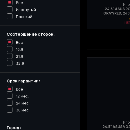
Все
Игр
24.5" ASUS R
Изогнутый
GRAY/RED, 240
Плоский
НЕ
Соотношение сторон:
Все
16:9
21:9
32:9
Срок гарантии:
Все
12 мес.
24 мес.
36 мес.
Игр
24.5" ASUS VG2
Город: