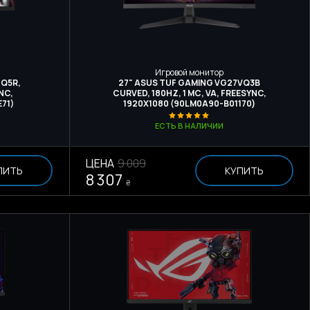
Игровой монитор
9Q5R,
27" ASUS TUF GAMING VG27VQ3B
NC,
CURVED, 180HZ, 1 МС, VA, FREESYNC,
71)
1920Х1080 (90LM0A90-B01170)
ЕСТЬ В НАЛИЧИИ
ЦЕНА
9 009
ПИТЬ
КУПИТЬ
8 307
₴