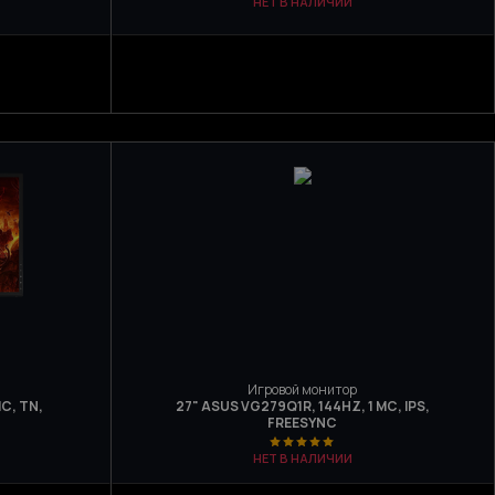
НЕТ В НАЛИЧИИ
Игровой монитор
С, TN,
27" ASUS VG279Q1R, 144HZ, 1 МС, IPS,
FREESYNC
НЕТ В НАЛИЧИИ