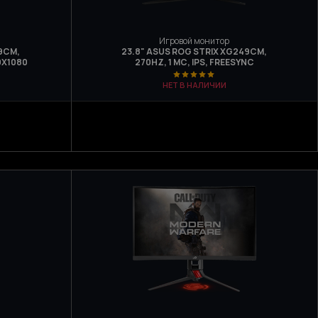
Игровой монитор
9CM,
23.8" ASUS ROG STRIX XG249CM,
20X1080
270HZ, 1 МС, IPS, FREESYNC
НЕТ В НАЛИЧИИ