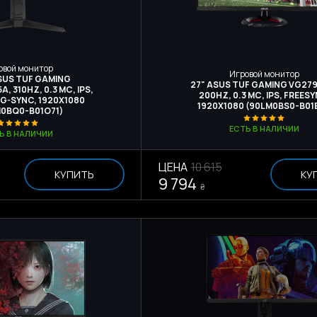
овой монитор
Игровой монитор
ASUS TUF GAMING
27" ASUS TUF GAMING VG27
 310HZ, 0.3 МС, IPS,
200HZ, 0.3 МС, IPS, FREESY
 G-SYNC, 1920X1080
1920X1080 (90LM0BS0-B01E
0BQ0-B01O71)
ЕСТЬ В НАЛИЧИИ
Ь В НАЛИЧИИ
ЦЕНА
10 615
КУПИТЬ
КУ
9 794
₴