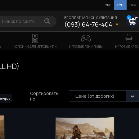
УКР
РУС
ENG
БЕСПЛАТНАЯ КОНСУЛЬТАЦИЯ
0
(093) 64-76-404
Ь
КОЛОНКИ ДЛЯ ИГРОВЫХ ПК
ИГРОВЫЕ ГЕЙМПАДЫ
ИГРОВЫЕ КРЕС
L HD)
Сортировать
Цене (от дорогих)
по
ймеров