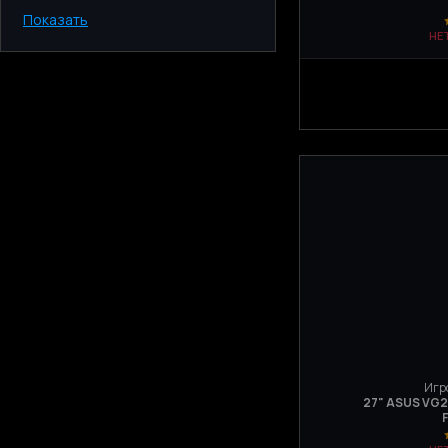
Показать
Киев
НЕ
Одесса
Днепр
Харьков
Запорожье
Львов
Игр
27" ASUS VG27