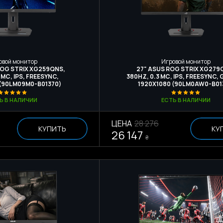
овой монитор
Игровой монитор
ROG STRIX XG259QNS,
27" ASUS ROG STRIX XG279
 МС, IPS, FREESYNC,
380HZ, 0.3 МС, IPS, FREESYNC,
 (90LM09M0-B01370)
1920X1080 (90LM0AW0-B01
Ь В НАЛИЧИИ
ЕСТЬ В НАЛИЧИИ
ЦЕНА
28 276
КУПИТЬ
КУ
26 147
₴