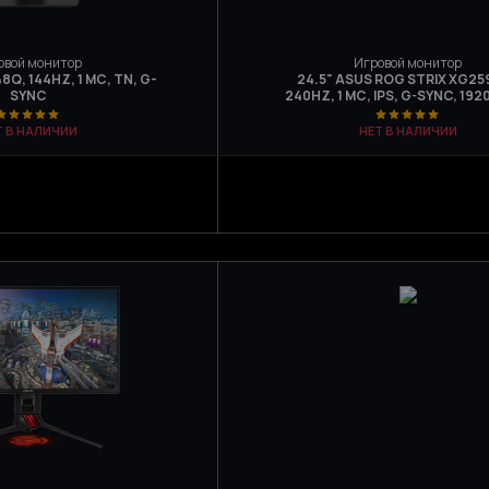
овой монитор
Игровой монитор
Q, 144HZ, 1 МС, TN, G-
24.5" ASUS ROG STRIX XG25
SYNC
240HZ, 1 МС, IPS, G-SYNC, 19
Т В НАЛИЧИИ
НЕТ В НАЛИЧИИ