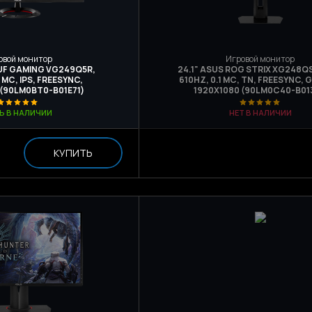
овой монитор
Игровой монитор
TUF GAMING VG249Q5R,
24.1" ASUS ROG STRIX XG248Q
 МС, IPS, FREESYNC,
610HZ, 0.1 МС, TN, FREESYNC, 
 (90LM0BT0-B01E71)
1920X1080 (90LM0C40-B01
Ь В НАЛИЧИИ
НЕТ В НАЛИЧИИ
КУПИТЬ