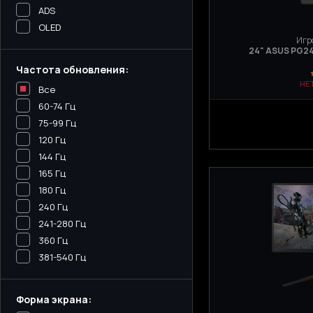
ADS
OLED
Игр
24" ASUS PG248
Частота обновления:
НЕ
Все
60-74 Гц
75-99 Гц
120 Гц
144 Гц
165 Гц
180 Гц
240 Гц
241-280 Гц
360 Гц
381-540 Гц
Форма экрана: