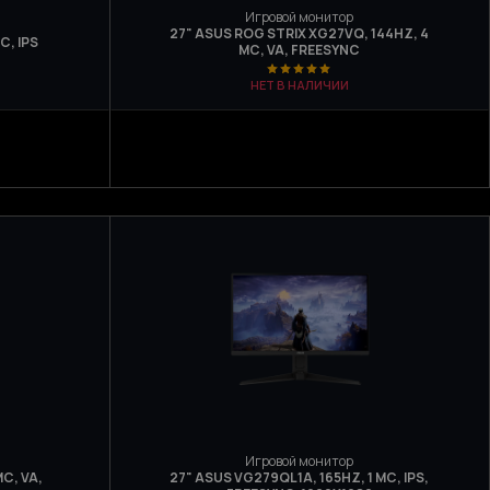
Игровой монитор
27" ASUS ROG STRIX XG27VQ, 144HZ, 4
С, IPS
МС, VA, FREESYNC
НЕТ В НАЛИЧИИ
Игровой монитор
МС, VA,
27" ASUS VG279QL1A, 165HZ, 1 МС, IPS,