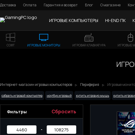
Доставка
Оплата
Гарантия и возврат
Блог
О магазине
Кон
ИГРОВЫЕ КОМПЬЮТЕРЫ
HI-END ПК
СОФТ
ИГРОВЫЕ МОНИТОРЫ
ИГРОВАЯ КЛАВИАТУРА
ИГРОВЫЕ 
ИГРО
Интернет-магазин игровых компьютеров
Периферия
Игровые монитор
собрать игровой компьютер
ноутбук игровый
купить игровую мышь
купить игрову
Сбросить
Фильтры
-