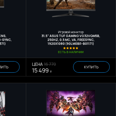
Игровой монитор
CNS,
31.5" ASUS TUF GAMING VG32VQM5B,
 G-SYNC,
250HZ, 0.5 МС, VA, FREESYNC,
371)
1920X1080 (90LM0BI1-B01171)
ЕСТЬ В НАЛИЧИИ
ЦЕНА
16 770
ПИТЬ
КУПИТЬ
15 499
₴