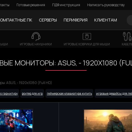
такты
Готовые решения
ПДФ инструкция
Написать руководству
КОМПАКТНЫЕ ПК
СЕРВЕРЫ
ПЕРИФЕРИЯ
КЛИЕНТАМ
МЫШИ
ИГРОВЫЕ НАУШНИКИ
ИГРОВЫЕ КОВРИКИ ДЛЯ МЫШИ
КАБЕЛ
ВЫЕ МОНИТОРЫ: ASUS, - 1920X1080 (FUL
ы: ASUS, - 1920x1080 (Full HD)
ю гарнитуру
роутер для игр
геймерская клавиатура купить
игровые девайсы для ге