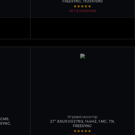
FREESYNC, 1920X1080
НЕТ В НАЛИЧИИ
Игровой монитор
9CMS,
27" ASUS VG278Q, 144HZ, 1 МС, TN,
-SYNC,
FREESYNC