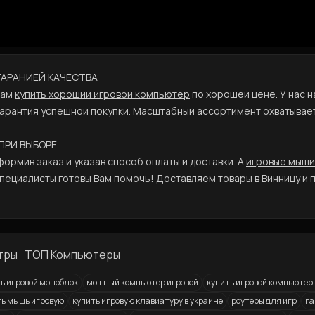
 ГАРАНИЕЙ КАЧЕСТВА
Вам
купить хороший игровой компьютер
по хорошей цене. У нас 
гарантия успешной покупки. Масштабный ассортимент охватывает
 ПРИ ВЫБОРЕ
ормив заказ и указав способ оплаты и доставки. А
игровые мыши
пециалисты готовы Вам помочь! Доставляем товары в Винницу и 
тры
ТОП Компьютеры
ь игровой моноблок
мощный компьютер игровой
купить игровой компьютер
ть мышь игровую
купить игровую клавиатуру в украине
роутеры для игр
га