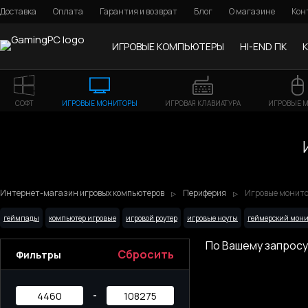
Доставка
Оплата
Гарантия и возврат
Блог
О магазине
Кон
ИГРОВЫЕ КОМПЬЮТЕРЫ
HI-END ПК
СОФТ
ИГРОВЫЕ МОНИТОРЫ
ИГРОВАЯ КЛАВИАТУРА
ИГРОВЫЕ 
Интернет-магазин игровых компьютеров
Периферия
Игровые монито
геймпады
компьютер игровые
игровой роутер
игровые ноуты
геймерский мони
По Вашему запросу
Сбросить
Фильтры
-