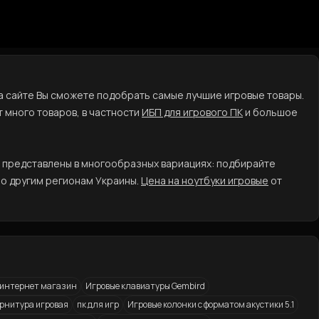
на сайте Вы сможете подобрать самые лучшие игровые товары.
 много товаров, в частности
ИБП для игрового ПК
и большое
представлены в многообразных вариациях: подбирайте
по другим регионам Украины.
Цена на ноутбуки игровые
от
 интернет магазин
Игровые клавиатуры Gembird
рнитура игровая
пк для игр
Игровые колонки с форматом акустики 5.1