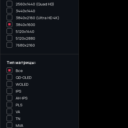
2560x1440 (Quad HD)
3440х1440
3840x2160 (Ultra HD 4K)
3840x1600
5120x1440
5120х2880
7680x2160
Тип матрицы:
Все
QD-OLED
WOLED
IPS
AH-IPS
PLS
VA
TN
MVA