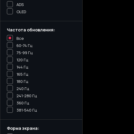
ADS
OLED
Частота обновления:
Все
60-74 Гц
75-99 Гц
120 Гц
144 Гц
165 Гц
180 Гц
240 Гц
241-280 Гц
360 Гц
381-540 Гц
Форма экрана: