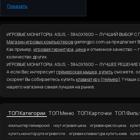
Показать
Киев
Одесса
Днепр
Харьков
ИГРОВЫЕ МОНИТОРЫ: ASUS, - 3840X1600 — ЛУЧШИЙ ВЫБОР С
Запорожье
Магазин игровых компьютеров
gamingpc.com.ua предлагает 
Львов
Как пример,
игровая гарнитура, цена
и отменное качество — 
количество других.
ИГРОВЫЕ МОНИТОРЫ: ASUS, - 3840X1600 — ЛУЧШЕЕ РЕШЕНИЕ
А если Вас интересует
геймерская мышка, купить
сможете, оф
скорее! Вы собираетесь купить
клавиатуру (геймер)
? Наши с
нашего магазина самая лучшая на рынке.
ТОП Категории
ТОП Меню
ТОП Карточки
ТОП Филь
компьютер геймерский
ноут игровой цена
игровое кресло цена
купит
купить монитор для игрового пк
игровая клавиатура купить киев
купи