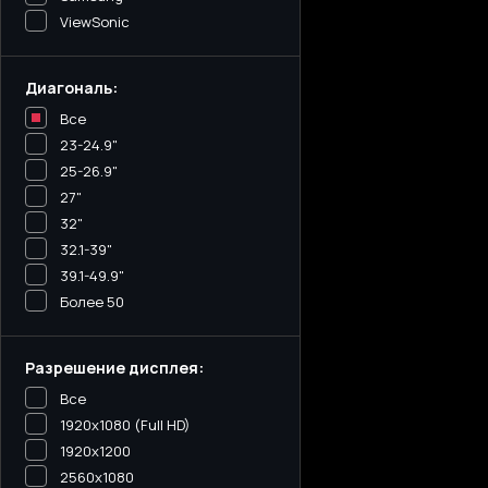
ViewSonic
Диагональ:
Все
23-24.9"
25-26.9"
27"
32"
32.1-39"
39.1-49.9"
Более 50
Разрешение дисплея:
Все
1920x1080 (Full HD)
1920x1200
2560x1080