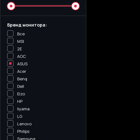
Бренд монитора:
Все
MSI
2E
AOC
ASUS
Acer
Benq
Dell
Eizo
HP
Iiyama
LG
Lenovo
Philips
Samsung