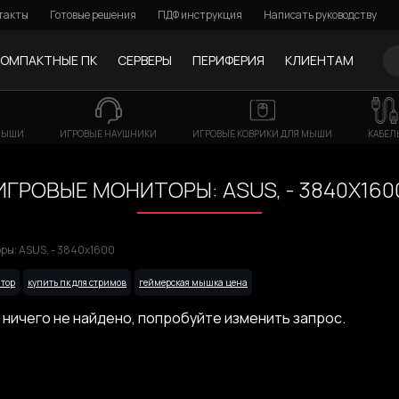
такты
Готовые решения
ПДФ инструкция
Написать руководству
КОМПАКТНЫЕ ПК
СЕРВЕРЫ
ПЕРИФЕРИЯ
КЛИЕНТАМ
МЫШИ
ИГРОВЫЕ НАУШНИКИ
ИГРОВЫЕ КОВРИКИ ДЛЯ МЫШИ
КАБЕЛ
ИГРОВЫЕ МОНИТОРЫ: ASUS, - 3840X160
ры: ASUS, - 3840x1600
тор
купить пк для стримов
геймерская мышка цена
 ничего не найдено, попробуйте изменить запрос.