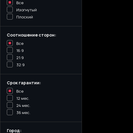
Все
Изогнутый
Плоский
Соотношение сторон:
Все
16:9
21:9
32:9
Срок гарантии:
Все
12 мес.
24 мес.
36 мес.
Город: