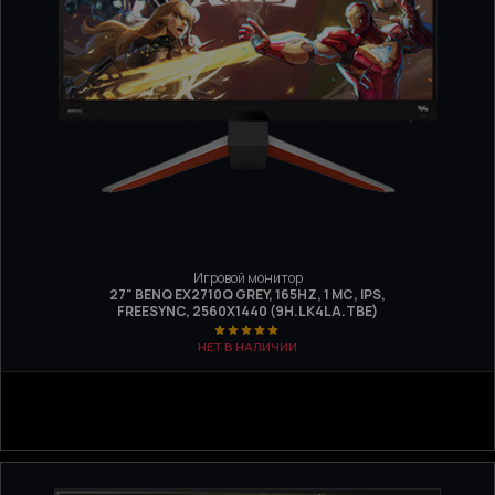
Игровой монитор
27" BENQ EX2710Q GREY, 165HZ, 1 МС, IPS,
FREESYNC, 2560Х1440 (9H.LK4LA.TBE)
НЕТ В НАЛИЧИИ