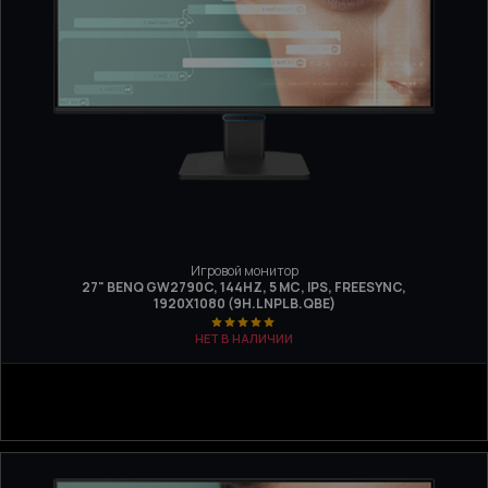
Игровой монитор
27" BENQ GW2790C, 144HZ, 5 МС, IPS, FREESYNC,
1920Х1080 (9H.LNPLB.QBE)
НЕТ В НАЛИЧИИ