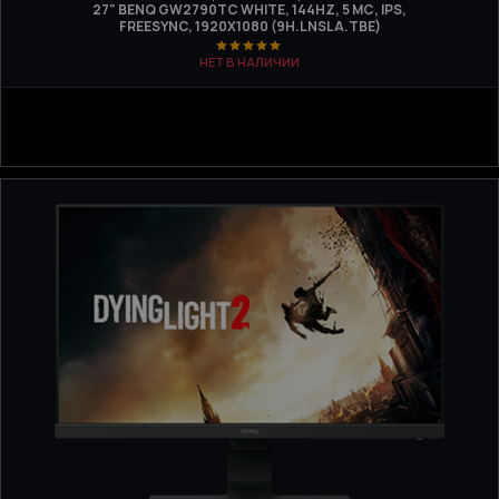
27" BENQ GW2790TC WHITE, 144HZ, 5 МС, IPS,
FREESYNC, 1920Х1080 (9H.LNSLA.TBE)
НЕТ В НАЛИЧИИ