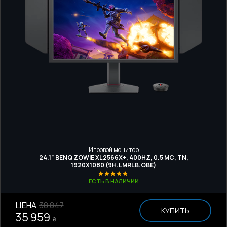
Игровой монитор
24.1" BENQ ZOWIE XL2566X+, 400HZ, 0.5 МС, TN,
1920Х1080 (9H.LMRLB.QBE)
ЕСТЬ В НАЛИЧИИ
ЦЕНА
38 847
КУПИТЬ
35 959
₴