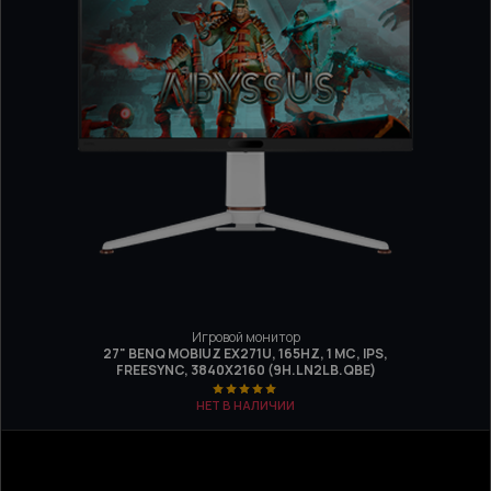
Игровой монитор
27" BENQ MOBIUZ EX271U, 165HZ, 1 МС, IPS,
FREESYNC, 3840Х2160 (9H.LN2LB.QBE)
НЕТ В НАЛИЧИИ