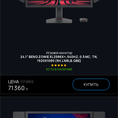
Игровой монитор
24.1" BENQ ZOWIE XL2586X+, 540HZ, 0.5 МС, TN,
1920Х1080 (9H.LN8LB.QBE)
ЕСТЬ В НАЛИЧИИ
ЦЕНА
77 069
КУПИТЬ
71 360
₴