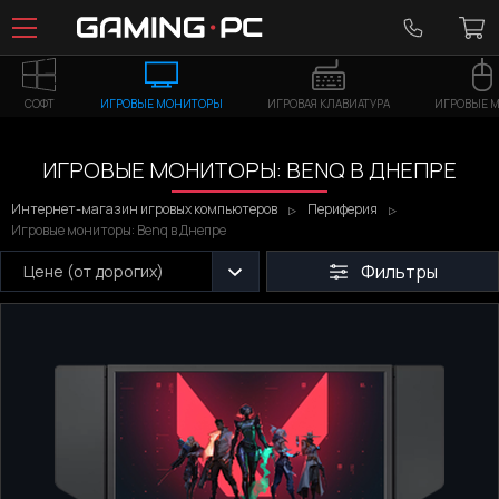
СОФТ
ИГРОВЫЕ МОНИТОРЫ
ИГРОВАЯ КЛАВИАТУРА
ИГРОВЫЕ 
ИГРОВЫЕ МОНИТОРЫ: BENQ В ДНЕПРЕ
Интернет-магазин игровых компьютеров
Периферия
Игровые мониторы: Benq в Днепре
Фильтры
Цене (от дорогих)