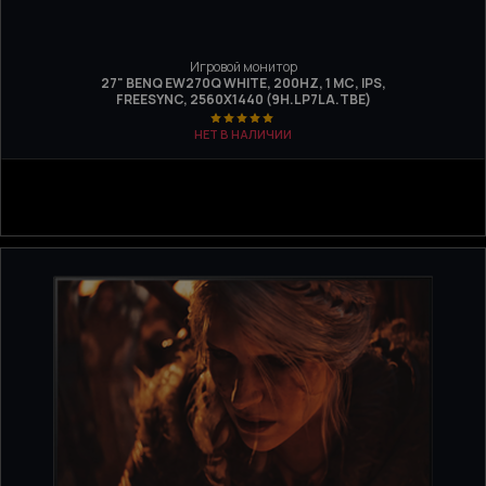
Игровой монитор
27" BENQ EW270Q WHITE, 200HZ, 1 МС, IPS,
FREESYNC, 2560Х1440 (9H.LP7LA.TBE)
НЕТ В НАЛИЧИИ