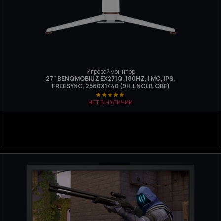
Игровой монитор
27" BENQ MOBIUZ EX271Q, 180HZ, 1 МС, IPS,
FREESYNC, 2560Х1440 (9H.LNCLB.QBE)
НЕТ В НАЛИЧИИ