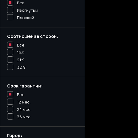
Все
Изогнутый
Плоский
Соотношение сторон:
Все
16:9
21:9
32:9
Срок гарантии:
Все
12 мес.
24 мес.
36 мес.
Город: