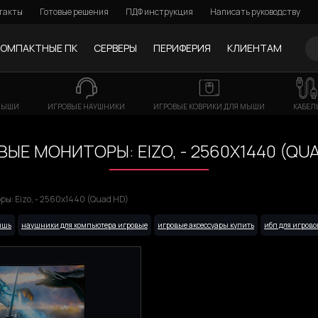
такты
Готовые решения
ПДФ инструкция
Написать руководству
КОМПАКТНЫЕ ПК
СЕРВЕРЫ
ПЕРИФЕРИЯ
КЛИЕНТАМ
МЫШИ
ИГРОВЫЕ НАУШНИКИ
ИГРОВЫЕ КОВРИКИ ДЛЯ МЫШИ
КАБЕЛ
ЫЕ МОНИТОРЫ: EIZO, - 2560X1440 (QU
ы: Eizo, - 2560x1440 (Quad HD)
ышь
наушники для компьютера игровые
игровые аксессуары купить
ибп для игрово