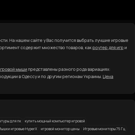
ти. На нашем сайте у Вас получится выбрать лучшие игровые
сортимент содержит множество товаров, как
роутер для игр
и
игровой мыши
представлены разного рода вариациях:
одукции в Одессу и по другим регионам Украины.
Цена
атуры для пк
купить мощный компьютер игровой
ышки игровые HyperX
игровой монитор цены
Игровые мониторы 75 Гц