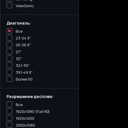
ViewSonic
Диагональ:
Все
23-24.9"
25-26.9"
27"
32"
32.1-39"
39.1-49.9"
Более 50
Разрешение дисплея:
Все
1920x1080 (Full HD)
1920x1200
2560x1080