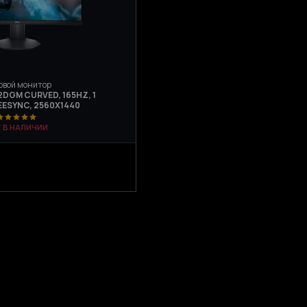
овой монитор
2DGM CURVED, 165HZ, 1
REESYNC, 2560X1440
Т В НАЛИЧИИ