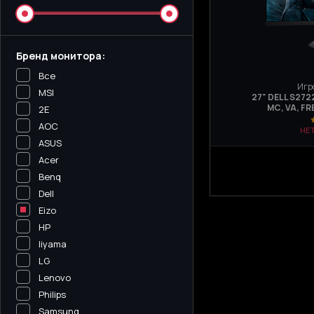
Бренд монитора:
Все
Игр
MSI
27" DELL S272
МС, VA, F
2E
AOC
НЕ
ASUS
Acer
Benq
Dell
Eizo
HP
Iiyama
LG
Lenovo
Philips
Samsung