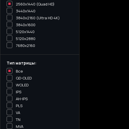
2560x1440 (Quad HD)
3440х1440
3840x2160 (Ultra HD 4K)
3840x1600
5120x1440
5120х2880
7680x2160
Тип матрицы:
Все
QD-OLED
WOLED
IPS
AH-IPS
PLS
VA
TN
MVA