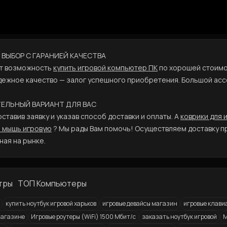
Й ВЫБОР С ГАРАНИЕЙ КАЧЕСТВА
т возможность
купить игровой компьютер ПК
по хорошей стоимос
дежное качество — залог успешного приобретения. Большой ас
АТЕЛЬНЫЙ ВАРИАНТ ДЛЯ ВАС
ставив заявку и указав способ доставки и оплаты. А
коврики для 
 мышь игровую
? Мы рады Вам помочь! Осуществляем доставку пр
ная на рынке.
тры
ТОП Компьютеры
купить ноутбук игровой харьков
игровые девайсы магазин
игровые клави
 магазине
Игровые роутеры (WiFi) 1500 Мбит/с
заказать ноутбук игровой
М