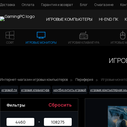
Доставка
Оплата
Гарантия и возврат
Блог
О магазине
Кон
ИГРОВЫЕ КОМПЬЮТЕРЫ
HI-END ПК
СОФТ
ИГРОВЫЕ МОНИТОРЫ
ИГРОВАЯ КЛАВИАТУРА
ИГРОВЫЕ 
ИГРОВ
Интернет-магазин игровых компьютеров
Периферия
Игровые монитор
игровой пк
игровая клавиатура
ноутбук купить игровой
игровая компьютерная м
Сбросить
Фильтры
-