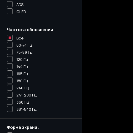
ADS
OLED
Частота обновления:
Все
60-74 Гц
75-99 Гц
120 Гц
144 Гц
165 Гц
180 Гц
240 Гц
241-280 Гц
360 Гц
381-540 Гц
Форма экрана: