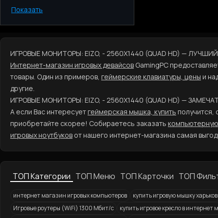
Показать
Киев
Одесса
Днепр
Харьков
ИГРОВЫЕ МОНИТОРЫ: EIZO, - 2560X1440 (QUAD HD) — ЛУЧШИ
Запорожье
Интернет-магазин игровых девайсов
GamingPC предоставляе
Львов
товары. Один из примеров,
геймерские клавиатуры, цены
и на
другие.
ИГРОВЫЕ МОНИТОРЫ: EIZO, - 2560X1440 (QUAD HD) — ЗАМЕЧ
А если Вас интересует
геймерская мышка, купить
получится, о
приобретайте скорее! Собираетесь заказать
компьютерную
игровых ноутбуков
от нашего интернет-магазина самая выгод
ТОП Категории
ТОП Меню
ТОП Карточки
ТОП Филь
интернет магазин игровых компьютеров
купить игровую мышку харьков
Игровые роутеры (WiFi) 1300 Мбит/с
купить игровое кресло в интернет