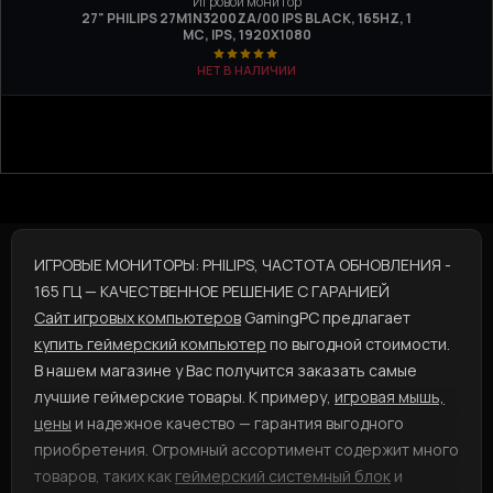
Игровой монитор
27" PHILIPS 27M1N3200ZA/00 IPS BLACK, 165HZ, 1
МС, IPS, 1920X1080
НЕТ В НАЛИЧИИ
ИГРОВЫЕ МОНИТОРЫ: PHILIPS, ЧАСТОТА ОБНОВЛЕНИЯ -
165 ГЦ — КАЧЕСТВЕННОЕ РЕШЕНИЕ С ГАРАНИЕЙ
Сайт игровых компьютеров
GamingPC предлагает
купить геймерский компьютер
по выгодной стоимости.
В нашем магазине у Вас получится заказать самые
лучшие геймерские товары. К примеру,
игровая мышь,
цены
и надежное качество — гарантия выгодного
приобретения. Огромный ассортимент содержит много
товаров, таких как
геймерский системный блок
и