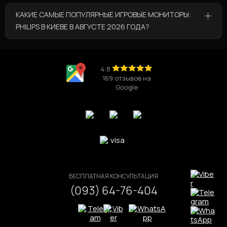
В категории “Игровые мониторы: Philips в Киеве”
КАКИЕ САМЫЕ ПОПУЛЯРНЫЕ ИГРОВЫЕ МОНИТОРЫ:
по выгодным ценам представлены такие товары:
PHILIPS В КИЕВЕ В АВГУСТЕ 2026 ГОДА?
Игровой компьютер Ryzen 7 9800X3D / RTX
5090 V3
💰по цене 405 050 грн
Самые популярные товары из категории
Игровой компьютер Core i5 12400 / RTX 5070
“Игровые мониторы: Philips в Киеве” в августе
Ti / DDR5
💰по цене 126 175 грн
2026 года это:
4.8
Игровой компьютер Core i5 13600K / RTX 5050
169 отзывов на
Игровой компьютер Core i3 13100 / RTX 5060
Google
/ DDR5 / V2
💰по цене 80 086 грн
Игровой компьютер Vision 7 Plus / Bk
Игровой компьютер Core Ultra 9 285K / RTX
5070 Ti / V3
БЕСПЛАТНАЯ КОНСУЛЬТАЦИЯ
(093) 64-76-404