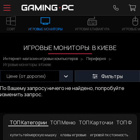
СОФТ
ИГРОВЫЕ МОНИТОРЫ
ИГРОВАЯ КЛАВИАТУРА
ИГРОВЫЕ 
ИГРОВЫЕ МОНИТОРЫ: В КИЕВЕ
Интернет-магазин игровых компьютеров
Периферия
Игровые мониторы: в Киеве
Фильтры
Цене (от дорогих)
По Вашему запросу ничего не найдено, попробуйте
изменить запрос.
ТОП Категории
ТОП Меню
ТОП Карточки
ТОП Фил
купить геймерскую мышку
клавы игровые
игровой пк стоимость
Игро