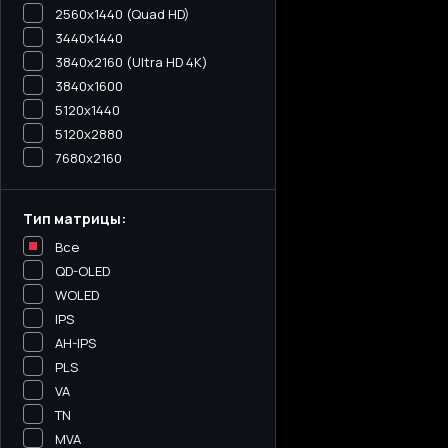
2560x1440 (Quad HD)
3440х1440
3840x2160 (Ultra HD 4K)
3840x1600
5120x1440
5120х2880
7680x2160
Тип матрицы:
Все
QD-OLED
WOLED
IPS
AH-IPS
PLS
VA
TN
MVA