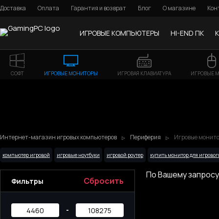
Доставка
Оплата
Гарантия и возврат
Блог
О магазине
Кон
ИГРОВЫЕ КОМПЬЮТЕРЫ
HI-END ПК
СОФТ
ИГРОВЫЕ МОНИТОРЫ
ИГРОВАЯ КЛАВИАТУРА
ИГРОВЫЕ 
Интернет-магазин игровых компьютеров
Периферия
Игровые монитор
компьютер игровой
игровые ноутбуки
игровой роутер
купить монитор для игровог
По Вашему запросу
Сбросить
Фильтры
-