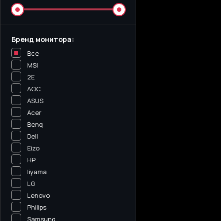
Бренд монитора:
Все
MSI
2E
AOC
ASUS
Acer
Benq
Dell
Eizo
HP
Iiyama
LG
Lenovo
Philips
Samsung