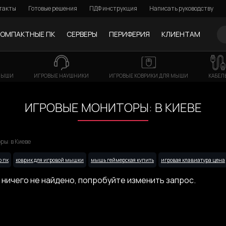
такты
Готовые решения
ПДФ инструкция
Написать руководству
КОМПАКТНЫЕ ПК
СЕРВЕРЫ
ПЕРИФЕРИЯ
КЛИЕНТАМ
МЫШИ
ИГРОВЫЕ НАУШНИКИ
ИГРОВЫЕ КОВРИКИ ДЛЯ МЫШИ
КАБЕЛ
ИГРОВЫЕ МОНИТОРЫ: В КИЕВЕ
ы: в Киеве
о пк
коврик для игровой мышки
мышь геймерская купить
игровая клавиатура цена
 ничего не найдено, попробуйте изменить запрос.