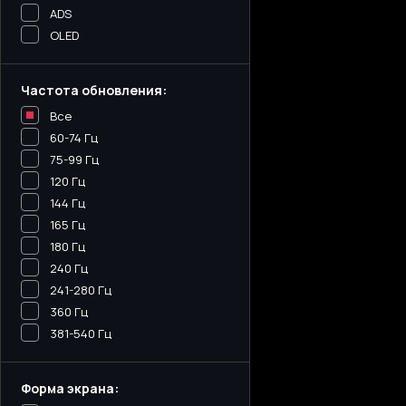
ADS
OLED
Частота обновления:
Все
60-74 Гц
75-99 Гц
120 Гц
144 Гц
165 Гц
180 Гц
240 Гц
241-280 Гц
360 Гц
381-540 Гц
Форма экрана: