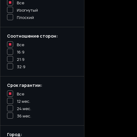
Все
Изогнутый
Плоский
Соотношение сторон:
Все
16:9
21:9
32:9
Срок гарантии:
Все
12 мес.
24 мес.
36 мес.
Город: