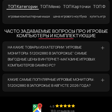
ТОП Категории
ТОП Меню
ТОП Карточки
ТОП Фил
игровые компьютерные мыши
цена игрового ноутбука
купить игровые
Интернет-магазин игровых компьютеров
Игровой компьютер Ryzen 9 7900X3D / RTX 4080 V2
Ножничные игровые клавиатуры без подсветки клавиш
пк amd
компьютер в офисе
купить офисный компьютер
Игровой персональный комп
Игровая клавиатура
Игровые монитор
пк для офиса
системный блок на базе intel core i5
ЧАСТО ЗАДАВАЕМЫЕ ВОПРОСЫ ПРО ИГРОВЫЕ
КОМПЬЮТЕРЫ И КОМПЛЕКТУЮЩИЕ
лучшая сборка пк за 40000 2023
тихий компьютер
комп для cs go
сборка пк для монтажа видео
НА КАКИЕ ТОВАРЫ ИЗ КАТЕГОРИИ “ИГРОВЫЕ
купить хороший компьютер для дома
пк для рендеринга
МОНИТОРЫ: 5120Х2880 В ЗАПОРОЖЬЕ” САМЫЕ
мощный пк цена
игровые компьютеры за 50000
ВЫГОДНЫЕ ЦЕНЫ В ИНТЕРНЕТ-МАГАЗИНЕ ИГРОВЫХ
мощный компьютер купить
КОМПЬЮТЕРОВ GAMING PC?
мощные сборки пк
компьютер для компьютерной графики
В категории “Игровые мониторы: 5120х2880 в
пк кор ай 5
сборка пк за 100000
сборка пк с 3060 ti
КАКИЕ САМЫЕ ПОПУЛЯРНЫЕ ИГРОВЫЕ МОНИТОРЫ:
Запорожье” по выгодным ценам представлены
5120Х2880 В ЗАПОРОЖЬЕ В АВГУСТЕ 2026 ГОДА?
такие товары:
Игровой компьютер Ryzen 7 7800X3D / RTX
Самые популярные товары из категории
5080 V7
💰по цене 163 715 грн
“Игровые мониторы: 5120х2880 в Запорожье” в
Игровой компьютер Core i3 14100 / RTX 5060 /
августе 2026 года это:
4.8
V2
💰по цене 56 711 грн
169 отзывов на
Игровой компьютер Core Ultra 5 245K / RTX