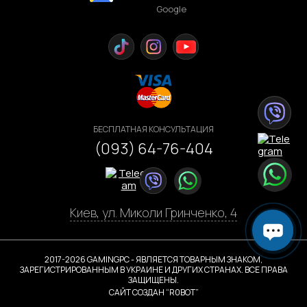
Google
Игровой компьютер Core i3 13100 / RTX 5060
5060 / V3
Ti
💰по цене 58 284 грн
Игровой компьютер Core i5 12400 / RTX 5070
Ti
Игровой компьютер Core i3 13100 / RTX 3050
V4
БЕСПЛАТНАЯ КОНСУЛЬТАЦИЯ
(093) 64-76-404
Киев, ул. Миколи Гринченко, 4
2017-2026 GAMINGPC - ЯВЛЯЕТСЯ ТОВАРНЫМ ЗНАКОМ,
ЗАРЕГИСТРИРОВАННЫМ В УКРАИНЕ И ДРУГИХ СТРАНАХ. ВСЕ ПРАВА
ЗАЩИЩЕНЫ.
САЙТ СОЗДАН “R0BOT”