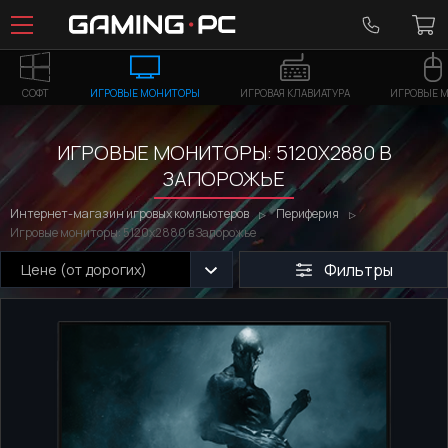
СОФТ
ИГРОВЫЕ МОНИТОРЫ
ИГРОВАЯ КЛАВИАТУРА
ИГРОВЫЕ 
ИГРОВЫЕ МОНИТОРЫ: 5120Х2880 В
ЗАПОРОЖЬЕ
Интернет-магазин игровых компьютеров
Периферия
Игровые мониторы: 5120х2880 в Запорожье
Фильтры
Цене (от дорогих)