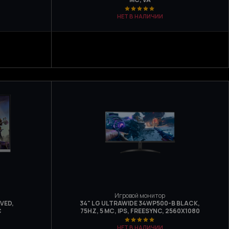
НЕТ В НАЛИЧИИ
Игровой монитор
VED,
34" LG ULTRAWIDE 34WP500-B BLACK,
C
75HZ, 5 МС, IPS, FREESYNC, 2560Х1080
НЕТ В НАЛИЧИИ