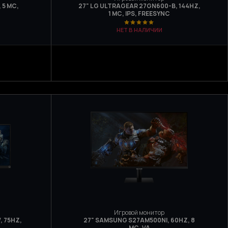
 5 МС,
27" LG ULTRAGEAR 27GN600-B, 144HZ,
1 МС, IPS, FREESYNC
НЕТ В НАЛИЧИИ
Игровой монитор
, 75HZ,
27" SAMSUNG S27AM500NI, 60HZ, 8
МС, VA