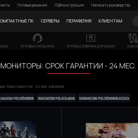
такты
Готовые решения
ПДФ инструкция
Написать руководству
КОМПАКТНЫЕ ПК
СЕРВЕРЫ
ПЕРИФЕРИЯ
КЛИЕНТАМ
МЫШИ
ИГРОВЫЕ НАУШНИКИ
ИГРОВЫЕ КОВРИКИ ДЛЯ МЫШИ
КАБЕЛ
МОНИТОРЫ: СРОК ГАРАНТИИ - 24 МЕС.
ы: Срок гарантии - 24 мес. в Днепре
аушники для геймеров
компьютер для игр цена
клавиатура для геймеров купить