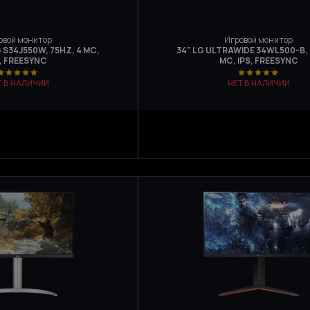
овой монитор
Игровой монитор
 S34J550W, 75HZ, 4 МС,
34" LG ULTRAWIDE 34WL500-B, 
, FREESYNC
МС, IPS, FREESYNC
Т В НАЛИЧИИ
НЕТ В НАЛИЧИИ