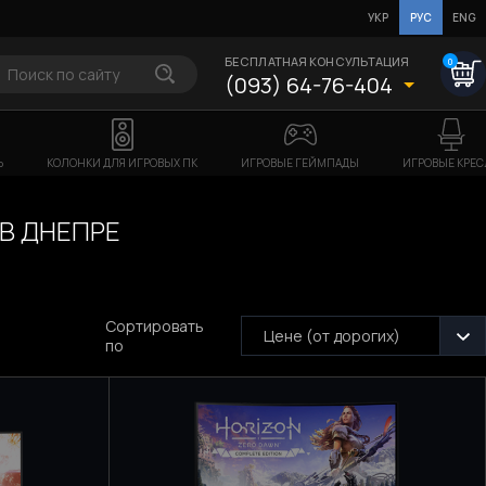
УКР
РУС
ENG
БЕСПЛАТНАЯ КОНСУЛЬТАЦИЯ
0
(093) 64-76-404
Ь
КОЛОНКИ ДЛЯ ИГРОВЫХ ПК
ИГРОВЫЕ ГЕЙМПАДЫ
ИГРОВЫЕ КРЕС
 В ДНЕПРЕ
Сортировать
Цене (от дорогих)
по