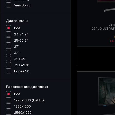
ViewSonic
Диагональ:
Игр
Все
27" LG ULTRAF
23-24.9"
25-26.9"
НЕ
27"
32"
32.1-39"
39.1-49.9"
Более 50
Разрешение дисплея:
Все
1920x1080 (Full HD)
1920x1200
2560x1080