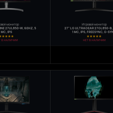
овой монитор
Игровой монитор
INE 27UL850-W, 60HZ, 5
27" LG ULTRAGEAR 27GL850-B,
МС, IPS
1 МС, IPS, FREESYNC, G-S
Т В НАЛИЧИИ
НЕТ В НАЛИЧИИ