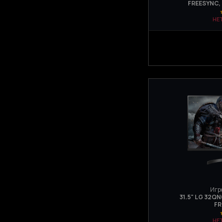
FREESYNC,
НЕ
Игр
31.5" LG 32QN
FR
НЕ