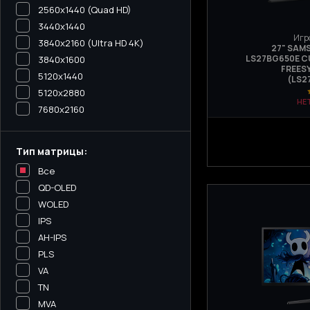
2560x1440 (Quad HD)
3440х1440
Игр
3840x2160 (Ultra HD 4K)
27" SAM
LS27BG650E CU
3840x1600
FREES
5120x1440
(LS2
5120х2880
НЕ
7680x2160
Тип матрицы:
Все
QD-OLED
WOLED
IPS
AH-IPS
PLS
VA
TN
MVA