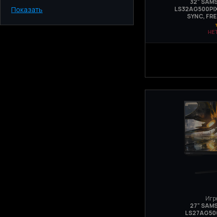
32" SAM
Показать
LS32AG500PIXC
Киев
SYNC, FR
Одесса
НЕ
Днепр
Харьков
Запорожье
Львов
Игр
27" SAM
LS27AG500P