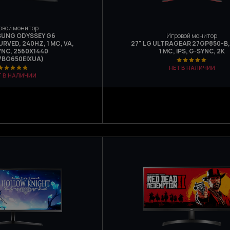
овой монитор
SUNG ODYSSEY G6
Игровой монитор
RVED, 240HZ, 1 МС, VA,
27" LG ULTRAGEAR 27GP850-B,
YNC, 2560Х1440
1 МС, IPS, G-SYNC, 2K
7BG650EIXUA)
НЕТ В НАЛИЧИИ
Т В НАЛИЧИИ