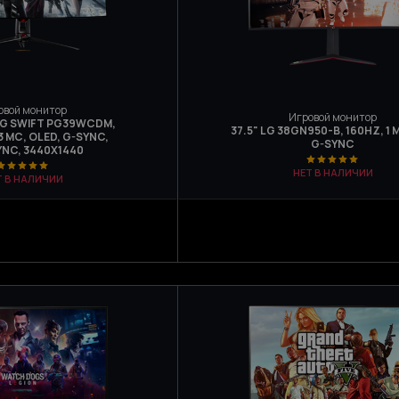
овой монитор
Игровой монитор
OG SWIFT PG39WCDM,
37.5" LG 38GN950-B, 160HZ, 1 М
3 МС, OLED, G-SYNC,
G-SYNC
YNC, 3440X1440
НЕТ В НАЛИЧИИ
Т В НАЛИЧИИ