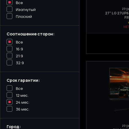
Все
Игр
Изогнутый
27" LG 27UP6
Плоский
FR
НЕ
Соотношение сторон:
Все
16:9
21:9
32:9
Срок гарантии:
Все
12 мес.
24 мес.
36 мес.
Игр
Город: