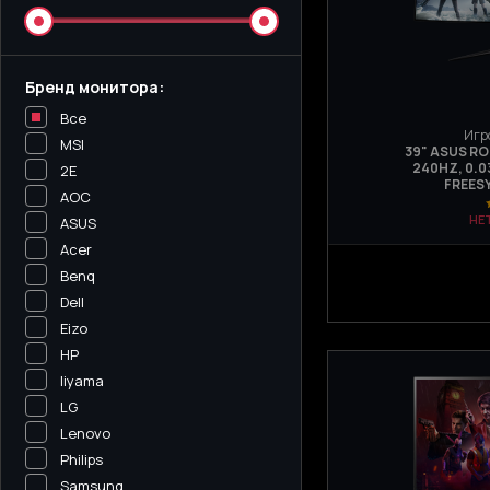
Бренд монитора:
Все
Игр
MSI
39" ASUS R
240HZ, 0.0
2E
FREES
AOC
НЕ
ASUS
Acer
Benq
Dell
Eizo
HP
Iiyama
LG
Lenovo
Philips
Samsung