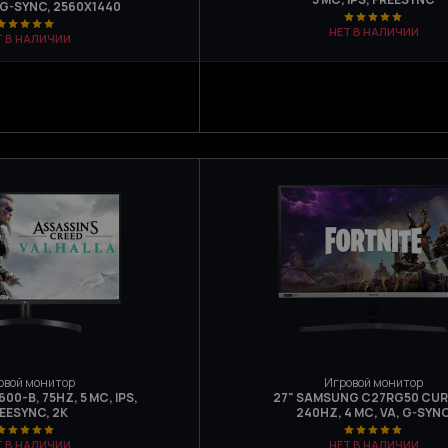
 G-SYNC, 2560Х1440
НЕТ В НАЛИЧИИ
Т В НАЛИЧИИ
овой монитор
Игровой монитор
600-B, 75HZ, 5 МС, IPS,
27" SAMSUNG C27RG50 CUR
EESYNC, 2K
240HZ, 4 МС, VA, G-SYN
Т В НАЛИЧИИ
НЕТ В НАЛИЧИИ