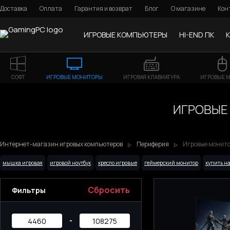
Доставка
Оплата
Гарантия и возврат
Блог
О магазине
Кон
ИГРОВЫЕ КОМПЬЮТЕРЫ
HI-END ПК
СОФТ
ИГРОВЫЕ МОНИТОРЫ
ИГРОВАЯ КЛАВИАТУРА
ИГРОВЫЕ 
ИГРОВЫЕ 
Интернет-магазин игровых компьютеров
Периферия
Игровые монитор
мышка игровая
игровой ноутбук
кресло игровые
геймерский монитор
купить н
Сбросить
Фильтры
-