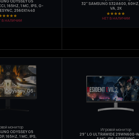
SUNG ODYSSEY G5
32" SAMSUNG S32A600, 60HZ,
I, 165HZ, 1 МС, IPS, G-
VA, 2K
EESYNC, 2560Х1440
НЕТ В НАЛИЧИИ
Т В НАЛИЧИИ
овой монитор
Игровой монитор
SUNG ODYSSEY G5
29" LG ULTRAWIDE 29WN600-W
, 165HZ, 1 МС, IPS,
5 МС, IPS, FREESYNC