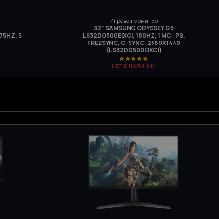
Игровой монитор
32" SAMSUNG ODYSSEY G5
75HZ, 5
LS32DG500EIXCI, 180HZ, 1 МС, IPS,
FREESYNC, G-SYNC, 2560Х1440
(LS32DG500EIXCI)
НЕТ В НАЛИЧИИ