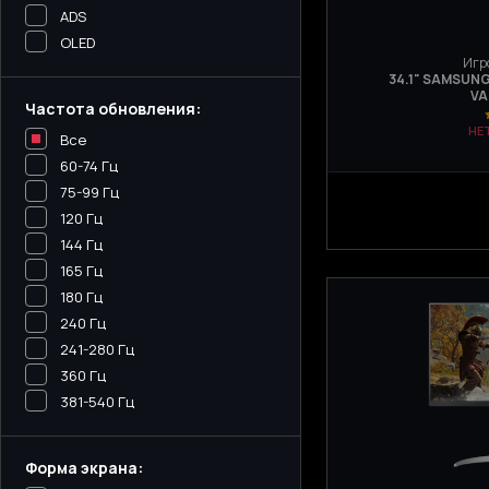
ADS
OLED
Игр
34.1" SAMSUNG
VA
Частота обновления:
НЕ
Все
60-74 Гц
75-99 Гц
120 Гц
144 Гц
165 Гц
180 Гц
240 Гц
241-280 Гц
360 Гц
381-540 Гц
Форма экрана: