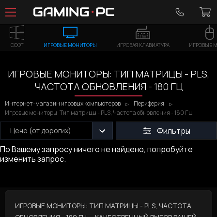
СОФТ
ИГРОВЫЕ МОНИТОРЫ
ИГРОВАЯ КЛАВИАТУРА
ИГРОВЫЕ 
ИГРОВЫЕ МОНИТОРЫ: ТИП МАТРИЦЫ - PLS,
ЧАСТОТА ОБНОВЛЕНИЯ - 180 ГЦ
Интернет-магазин игровых компьютеров
Периферия
Игровые мониторы: Тип матрицы - PLS, Частота обновления - 180 Гц
Фильтры
Цене (от дорогих)
По Вашему запросу ничего не найдено, попробуйте
изменить запрос.
ИГРОВЫЕ МОНИТОРЫ: ТИП МАТРИЦЫ - PLS, ЧАСТОТА