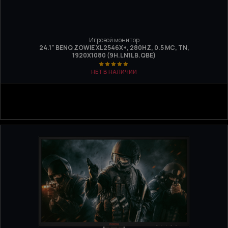
Игровой монитор
24.1" BENQ ZOWIE XL2546X+, 280HZ, 0.5 МС, TN,
1920Х1080 (9H.LN1LB.QBE)
НЕТ В НАЛИЧИИ