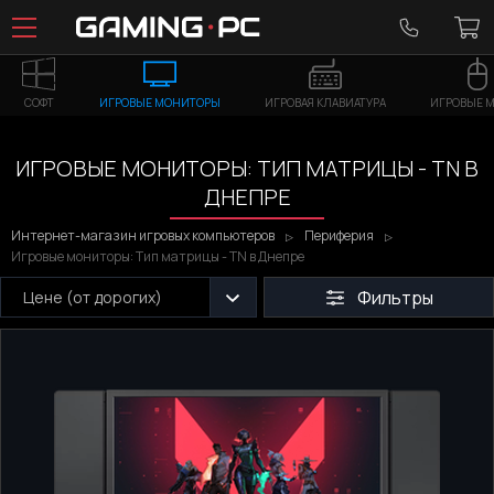
СОФТ
ИГРОВЫЕ МОНИТОРЫ
ИГРОВАЯ КЛАВИАТУРА
ИГРОВЫЕ 
ИГРОВЫЕ МОНИТОРЫ: ТИП МАТРИЦЫ - TN В
ДНЕПРЕ
Интернет-магазин игровых компьютеров
Периферия
Игровые мониторы: Тип матрицы - TN в Днепре
Фильтры
Цене (от дорогих)