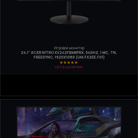
Игровой монитор
24.1" ACER NITRO XV242FBMIIPRX, 540HZ, 1 МС, TN,
FREESYNC, 1920Х1080 (UM.FX2EE.F01)
НЕТ В НАЛИЧИИ