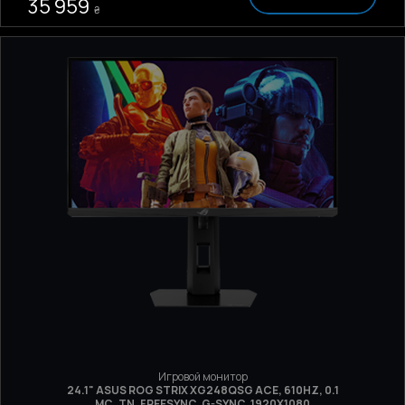
35 959
₴
Игровой монитор
24.1" ASUS ROG STRIX XG248QSG ACE, 610HZ, 0.1
МС, TN, FREESYNC, G-SYNC, 1920X1080