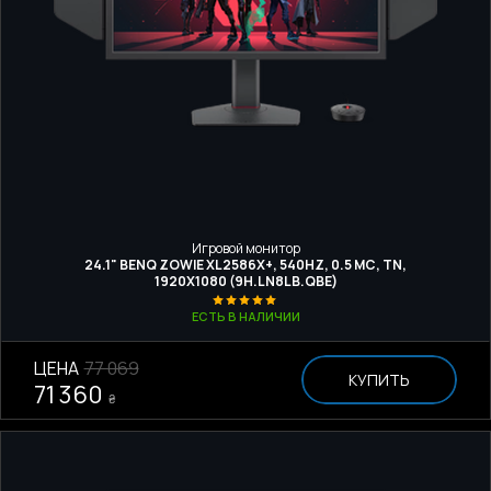
Игровой монитор
24.1" BENQ ZOWIE XL2586X+, 540HZ, 0.5 МС, TN,
1920Х1080 (9H.LN8LB.QBE)
ЕСТЬ В НАЛИЧИИ
ЦЕНА
77 069
КУПИТЬ
71 360
₴