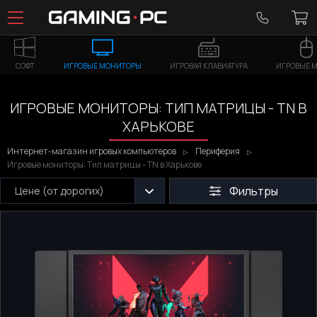
СОФТ
ИГРОВЫЕ МОНИТОРЫ
ИГРОВАЯ КЛАВИАТУРА
ИГРОВЫЕ 
ИГРОВЫЕ МОНИТОРЫ: ТИП МАТРИЦЫ - TN В
ХАРЬКОВЕ
Интернет-магазин игровых компьютеров
Периферия
Игровые мониторы: Тип матрицы - TN в Харькове
Фильтры
Цене (от дорогих)