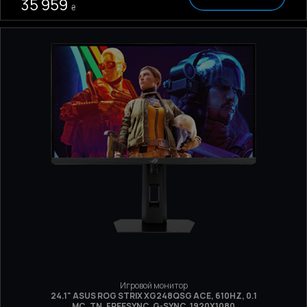
35 959
₴
Игровой монитор
24.1" ASUS ROG STRIX XG248QSG ACE, 610HZ, 0.1
МС, TN, FREESYNC, G-SYNC, 1920X1080