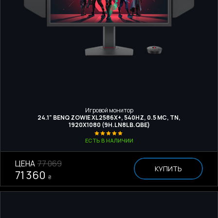
Игровой монитор
24.1" BENQ ZOWIE XL2586X+, 540HZ, 0.5 МС, TN,
1920Х1080 (9H.LN8LB.QBE)
ЕСТЬ В НАЛИЧИИ
ЦЕНА
77 069
КУПИТЬ
71 360
₴