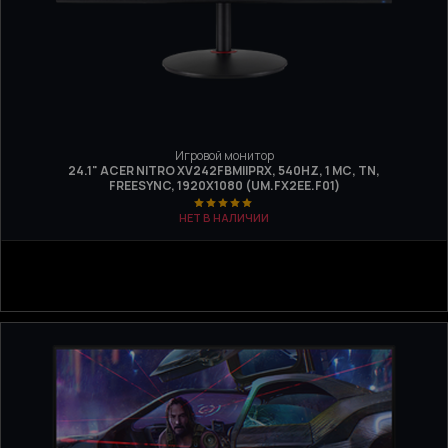
Игровой монитор
24.1" ACER NITRO XV242FBMIIPRX, 540HZ, 1 МС, TN,
FREESYNC, 1920Х1080 (UM.FX2EE.F01)
НЕТ В НАЛИЧИИ