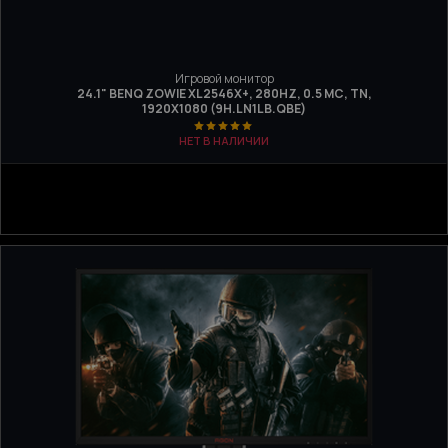
Игровой монитор
24.1" BENQ ZOWIE XL2546X+, 280HZ, 0.5 МС, TN,
1920Х1080 (9H.LN1LB.QBE)
НЕТ В НАЛИЧИИ