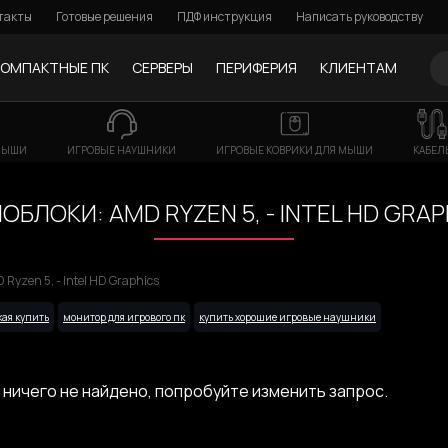
такты
Готовые решения
ПДФ инструкция
Написать руководству
КОМПАКТНЫЕ ПК
СЕРВЕРЫ
ПЕРИФЕРИЯ
КЛИЕНТАМ
МЫШИ
ИГРОВЫЕ НАУШНИКИ
ИГРОВЫЕ КОВРИКИ ДЛЯ МЫШИ
КАБЕЛ
ОБЛОКИ: AMD RYZEN 5, - INTEL HD GRAP
Ryzen 5, - Intel HD Graphics
ая купить
монитор для игрового пк
купить хорошие игровые наушники
 ничего не найдено, попробуйте изменить запрос.