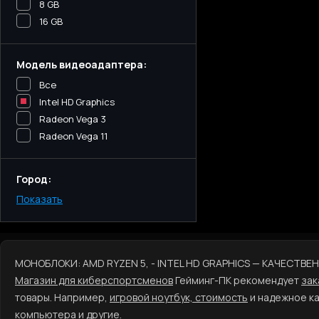
8 GB
16 GB
Модель видеоадаптера:
Все
Intel HD Graphics
Radeon Vega 3
Radeon Vega 11
Город:
Показать
Киев
Одесса
Днепр
Харьков
МОНОБЛОКИ: AMD RYZEN 5, - INTEL HD GRAPHICS — КАЧЕСТВ
Запорожье
Магазин для киберспортсменов
Гейминг-ПК рекомендует
зак
Львов
товары. Например,
игровой ноутбук, стоимость
и надежное ка
компьютера
и другие.