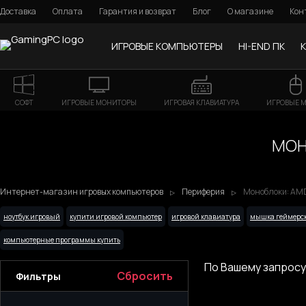
Доставка
Оплата
Гарантия и возврат
Блог
О магазине
Кон
ИГРОВЫЕ КОМПЬЮТЕРЫ
HI-END ПК
СОФТ
ИГРОВЫЕ МОНИТОРЫ
ИГРОВАЯ КЛАВИАТУРА
ИГРОВЫЕ 
МОН
Интернет-магазин игровых компьютеров
Периферия
Моноблоки: AMD 
ноутбук игровый
купити игровой компьютер
игровой клавиатура
мышка геймерск
компьютерные программы купить
По Вашему запросу
Сбросить
Фильтры