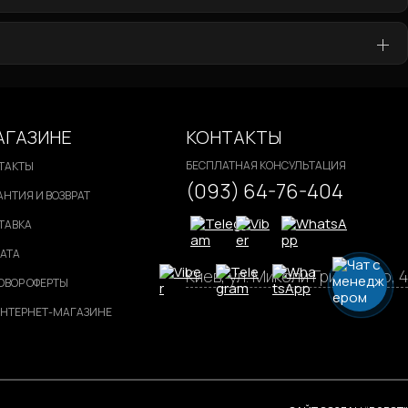
авиатуры
 10400 / RTX 3060 V2
ровые роутеры (WiFi) (300 Мбит/с) (24 мес. гарантии)
Игровой коврик для мыши A4-tech B-071 Bloody
бновления - 165 Гц
Игровой компьютер Core i3 10100 / RTX 3050
t
n 7 3700X / RTX 3060 V2
Игровые роутеры (WiFi) (6100 Мбит/с) (36 мес. гарантии)
Игровые колонки Golden Field M24
АГАЗИНЕ
КОНТАКТЫ
БЕСПЛАТНАЯ КОНСУЛЬТАЦИЯ
ТАКТЫ
(093) 64-76-404
АНТИЯ И ВОЗВРАТ
ТАВКА
АТА
Киев, ул. Миколи Гринченко, 4
ОВОР ОФЕРТЫ
ИНТЕРНЕТ-МАГАЗИНЕ