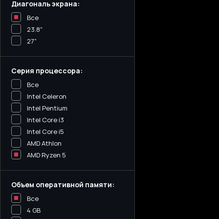
Диагональ экрана:
Все
23.8"
27"
Серия процессора:
Все
Intel Celeron
Intel Pentium
Intel Core i3
Intel Core i5
AMD Athlon
AMD Ryzen 5
Объем оперативной памяти:
Все
4 GB