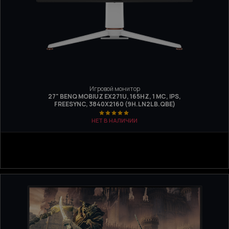
Игровой монитор
27" BENQ MOBIUZ EX271U, 165HZ, 1 МС, IPS,
FREESYNC, 3840Х2160 (9H.LN2LB.QBE)
НЕТ В НАЛИЧИИ