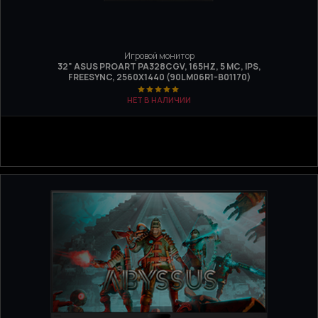
Игровой монитор
32" ASUS PROART PA328CGV, 165HZ, 5 МС, IPS,
FREESYNC, 2560X1440 (90LM06R1-B01170)
НЕТ В НАЛИЧИИ