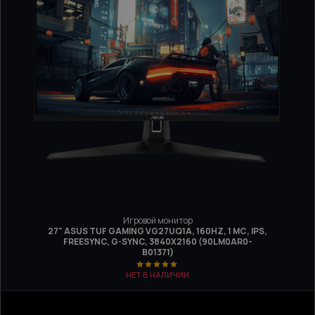
Игровой монитор
27" ASUS TUF GAMING VG27UQ1A, 160HZ, 1 МС, IPS,
FREESYNC, G-SYNC, 3840Х2160 (90LM0AR0-
B01371)
НЕТ В НАЛИЧИИ