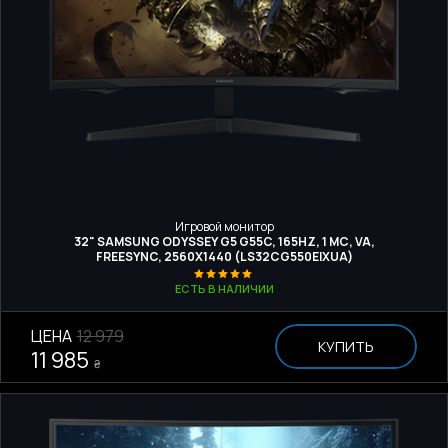
Игровой монитор
32" SAMSUNG ODYSSEY G5 G55C, 165HZ, 1 МС, VA,
FREESYNC, 2560Х1440 (LS32CG550EIXUA)
ЕСТЬ В НАЛИЧИИ
ЦЕНА
12 979
КУПИТЬ
11 985
₴