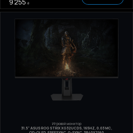
9 255
₴
Игровой монитор
31.5" ASUS ROG STRIX XG32UCDS, 165HZ, 0.03 МС,
QD-OLED, FREESYNC, G-SYNC, 3840Х2160