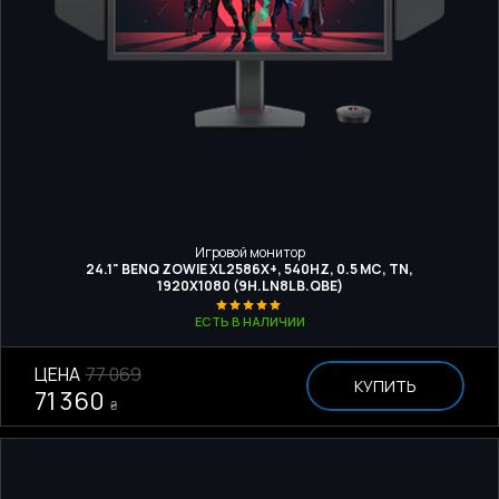
Игровой монитор
24.1" BENQ ZOWIE XL2586X+, 540HZ, 0.5 МС, TN,
1920Х1080 (9H.LN8LB.QBE)
ЕСТЬ В НАЛИЧИИ
ЦЕНА
77 069
КУПИТЬ
71 360
₴