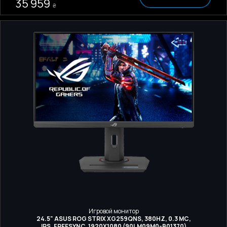
35 959
₴
Игровой монитор
24.5" ASUS ROG STRIX XG259QNS, 380HZ, 0.3 МС,
IPS, FREESYNC, 1920X1080 (90LM09M0-B01370)