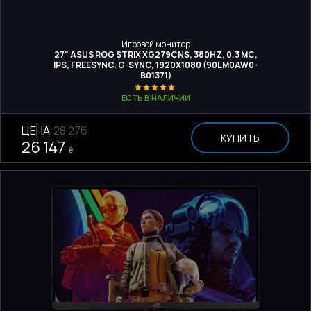
Игровой монитор
27" ASUS ROG STRIX XG279CNS, 380HZ, 0.3 МС,
IPS, FREESYNC, G-SYNC, 1920X1080 (90LM0AW0-
B01371)
ЕСТЬ В НАЛИЧИИ
ЦЕНА
28 276
КУПИТЬ
26 147
₴