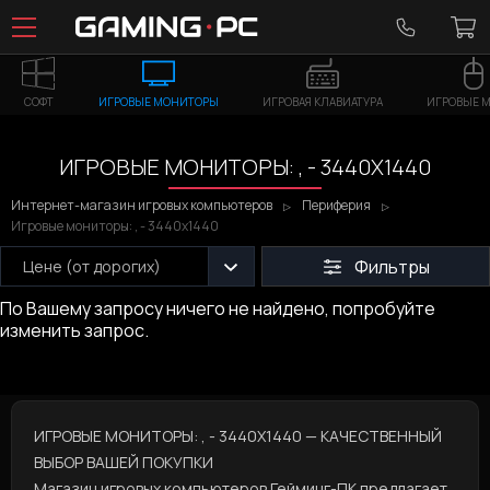
СОФТ
ИГРОВЫЕ МОНИТОРЫ
ИГРОВАЯ КЛАВИАТУРА
ИГРОВЫЕ 
ИГРОВЫЕ МОНИТОРЫ: , - 3440Х1440
Интернет-магазин игровых компьютеров
Периферия
Игровые мониторы: , - 3440х1440
Фильтры
Цене (от дорогих)
По Вашему запросу ничего не найдено, попробуйте
изменить запрос.
ИГРОВЫЕ МОНИТОРЫ: , - 3440Х1440 — КАЧЕСТВЕННЫЙ
ВЫБОР ВАШЕЙ ПОКУПКИ
Магазин игровых компьютеров
Гейминг-ПК предлагает