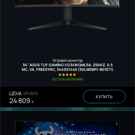
Игровой монитор
34" ASUS TUF GAMING VG34WQML5A, 250HZ, 0.5
МС, VA, FREESYNC, 3440X1440 (90LM0BP1-B01E71)
ЕСТЬ В НАЛИЧИИ
ЦЕНА
26 805
КУПИТЬ
24 809
₴