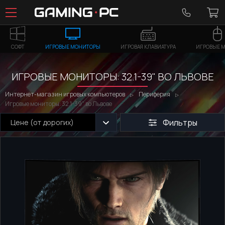
СОФТ
ИГРОВЫЕ МОНИТОРЫ
ИГРОВАЯ КЛАВИАТУРА
ИГРОВЫЕ 
ИГРОВЫЕ МОНИТОРЫ: 32.1-39" ВО ЛЬВОВЕ
Интернет-магазин игровых компьютеров
Периферия
Игровые мониторы: 32.1-39" во Львове
Фильтры
Цене (от дорогих)