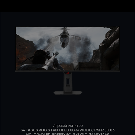
Игровой монитор
34" ASUS ROG STRIX OLED XG34WCDG, 175HZ, 0.03
МС, QD-OLED, FREESYNC, G-SYNC, 3440X1440