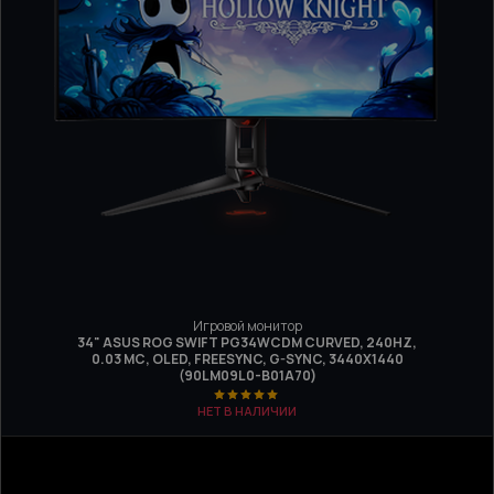
Игровой монитор
34" ASUS ROG SWIFT PG34WCDM CURVED, 240HZ,
0.03 МС, OLED, FREESYNC, G-SYNC, 3440Х1440
(90LM09L0-B01A70)
НЕТ В НАЛИЧИИ