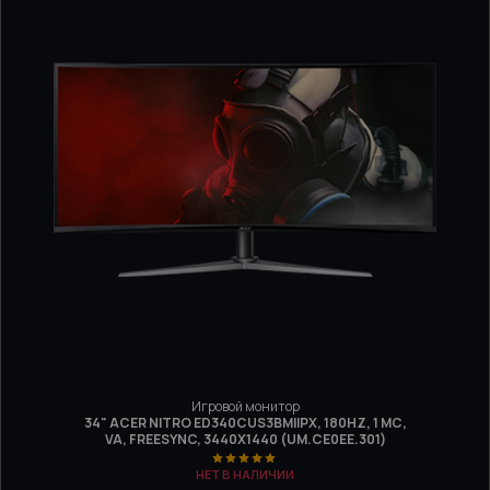
Игровой монитор
34" ACER NITRO ED340CUS3BMIIPX, 180HZ, 1 МС,
VA, FREESYNC, 3440Х1440 (UM.CE0EE.301)
НЕТ В НАЛИЧИИ