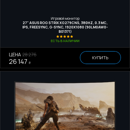
Игровой монитор
27" ASUS ROG STRIX XG279CNS, 380HZ, 0.3 МС,
IPS, FREESYNC, G-SYNC, 1920X1080 (90LM0AW0-
B01371)
ЕСТЬ В НАЛИЧИИ
ЦЕНА
28 276
КУПИТЬ
26 147
₴