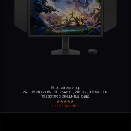
Игровой монитор
24.1" BENQ ZOWIE XL2546X+, 280HZ, 0.5 МС, TN,
1920Х1080 (9H.LN1LB.QBE)
НЕТ В НАЛИЧИИ