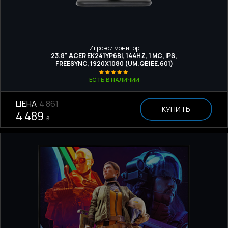
Игровой монитор
23.8" ACER EK241YP6BI, 144HZ, 1 МС, IPS,
FREESYNC, 1920Х1080 (UM.QE1EE.601)
ЕСТЬ В НАЛИЧИИ
ЦЕНА
4 861
КУПИТЬ
4 489
₴