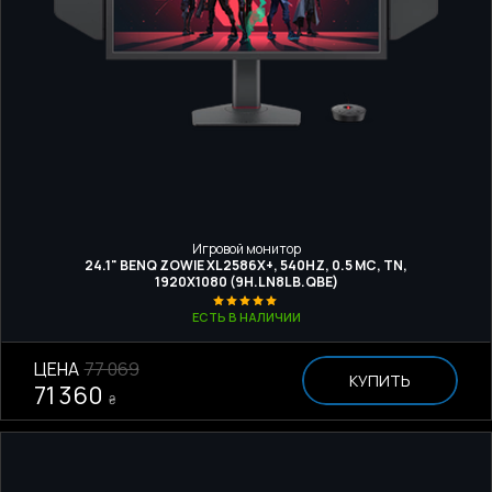
Игровой монитор
24.1" BENQ ZOWIE XL2586X+, 540HZ, 0.5 МС, TN,
1920Х1080 (9H.LN8LB.QBE)
ЕСТЬ В НАЛИЧИИ
ЦЕНА
77 069
КУПИТЬ
71 360
₴