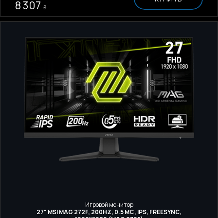
8 307
₴
Игровой монитор
27" MSI MAG 272F, 200HZ, 0.5 МС, IPS, FREESYNC,