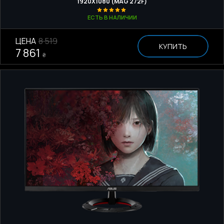
1920Х1080 (MAG 272F)
ЕСТЬ В НАЛИЧИИ
ЦЕНА
8 519
КУПИТЬ
7 861
₴