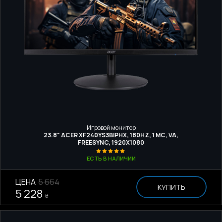
Игровой монитор
23.8" ACER XF240YS3BIPHX, 180HZ, 1 МС, VA,
FREESYNC, 1920X1080
ЕСТЬ В НАЛИЧИИ
ЦЕНА
5 664
КУПИТЬ
5 228
₴