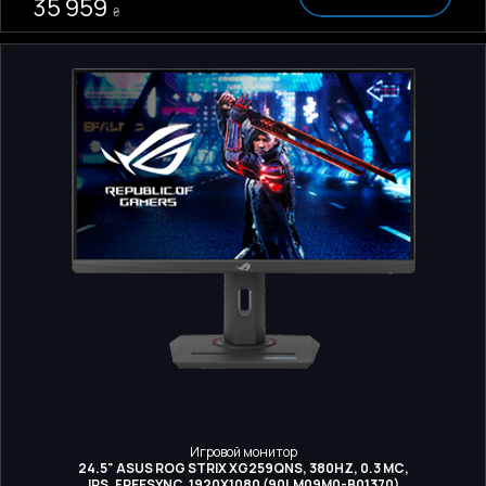
35 959
₴
Игровой монитор
24.5" ASUS ROG STRIX XG259QNS, 380HZ, 0.3 МС,
IPS, FREESYNC, 1920X1080 (90LM09M0-B01370)