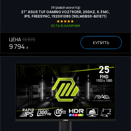
Игровой монитор
27" ASUS TUF GAMING VG279Q5R, 200HZ, 0.3 МС,
IPS, FREESYNC, 1920X1080 (90LM0BS0-B01E71)
ЕСТЬ В НАЛИЧИИ
ЦЕНА
10 615
КУПИТЬ
9 794
₴