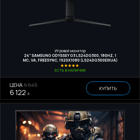
Игровой монитор
24" SAMSUNG ODYSSEY G3 LS24DG300, 180HZ, 1
МС, VA, FREESYNC, 1920X1080 (LS24DG300EIXUA)
ЕСТЬ В НАЛИЧИИ
ЦЕНА
6 645
КУПИТЬ
6 122
₴