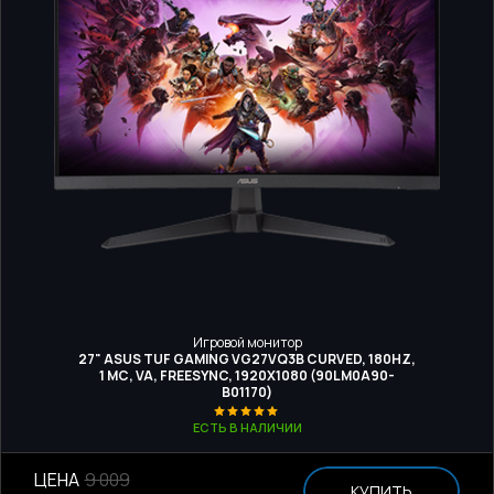
Игровой монитор
27" ASUS TUF GAMING VG27VQ3B CURVED, 180HZ,
1 МС, VA, FREESYNC, 1920Х1080 (90LM0A90-
B01170)
ЕСТЬ В НАЛИЧИИ
ЦЕНА
9 009
КУПИТЬ