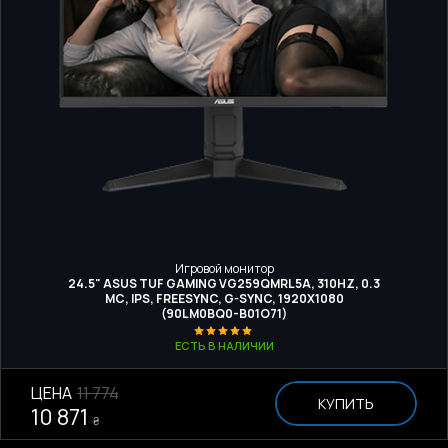
Игровой монитор
24.5" ASUS TUF GAMING VG259QMRL5A, 310HZ, 0.3
МС, IPS, FREESYNC, G-SYNC, 1920X1080
(90LM0BQ0-B01O71)
ЕСТЬ В НАЛИЧИИ
ЦЕНА
11 774
КУПИТЬ
10 871
₴