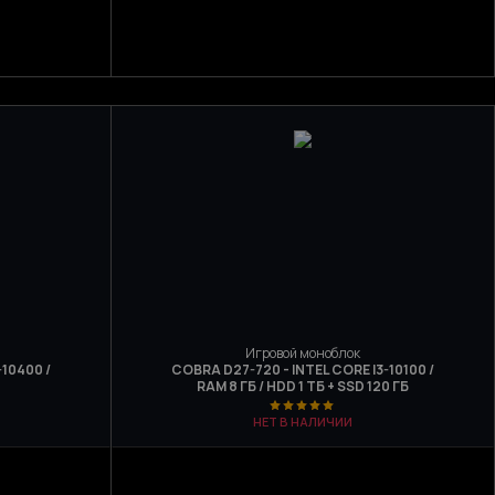
Игровой моноблок
-10400 /
COBRA D27-720 - INTEL CORE I3-10100 /
RAM 8 ГБ / HDD 1 ТБ + SSD 120 ГБ
НЕТ В НАЛИЧИИ