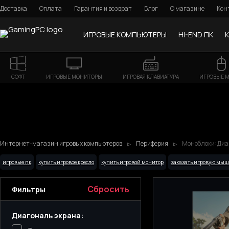
Доставка
Оплата
Гарантия и возврат
Блог
О магазине
Кон
ИГРОВЫЕ КОМПЬЮТЕРЫ
HI-END ПК
СОФТ
ИГРОВЫЕ МОНИТОРЫ
ИГРОВАЯ КЛАВИАТУРА
ИГРОВЫЕ 
Интернет-магазин игровых компьютеров
Периферия
Моноблоки: Диа
игровые пк
купить игровое кресло
купить игровой монитор
заказать игровую мыш
Сбросить
Фильтры
Диагональ экрана: