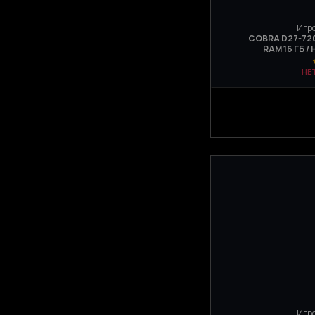
Игро
COBRA D27-720 
RAM 16 ГБ / 
НЕ
Игро