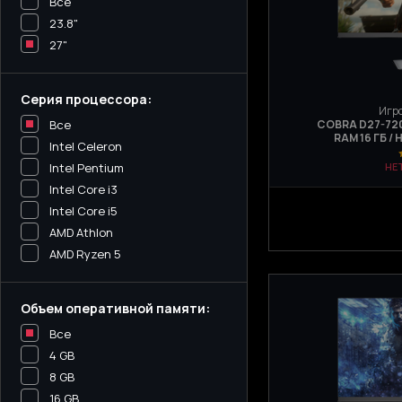
Все
23.8"
27"
Серия процессора:
Игро
Все
COBRA D27-720 
RAM 16 ГБ / 
Intel Celeron
Intel Pentium
НЕ
Intel Core i3
Intel Core i5
AMD Athlon
AMD Ryzen 5
Объем оперативной памяти:
Все
4 GB
8 GB
16 GB