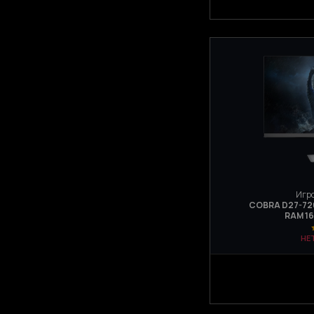
Игро
COBRA D27-720 
RAM 16
НЕ