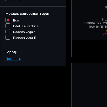
Модель видеоадаптера:
Игро
Все
COBRA D27-720 
Intel HD Graphics
RAM 16 ГБ / 
Radeon Vega 3
НЕ
Radeon Vega 11
Город:
Показать
Киев
Одесса
Днепр
Харьков
Запорожье
Львов