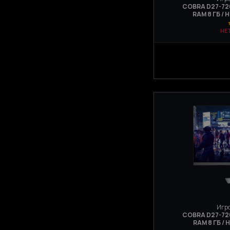
COBRA D27-720 
RAM 8 ГБ / 
НЕ
Игро
COBRA D27-720 
RAM 8 ГБ / 