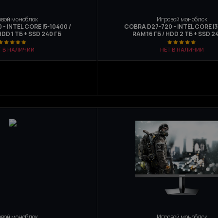
вой моноблок
Игровой моноблок
- INTEL CORE I5-10400 /
COBRA D27-720 - INTEL CORE I3-
HDD 1 ТБ + SSD 240 ГБ
RAM 16 ГБ / HDD 2 ТБ + SSD 2
Т В НАЛИЧИИ
НЕТ В НАЛИЧИИ
вой моноблок
Игровой моноблок