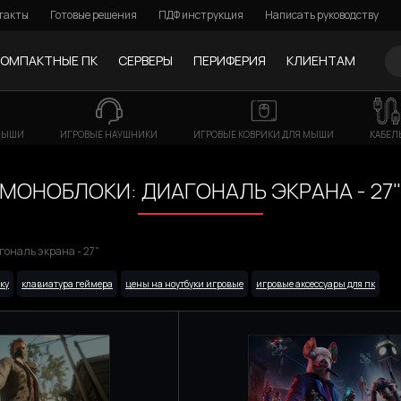
такты
Готовые решения
ПДФ инструкция
Написать руководству
КОМПАКТНЫЕ ПК
СЕРВЕРЫ
ПЕРИФЕРИЯ
КЛИЕНТАМ
МЫШИ
ИГРОВЫЕ НАУШНИКИ
ИГРОВЫЕ КОВРИКИ ДЛЯ МЫШИ
КАБЕЛ
МОНОБЛОКИ: ДИАГОНАЛЬ ЭКРАНА - 27
гональ экрана - 27"
ку
клавиатура геймера
цены на ноутбуки игровые
игровые аксессуары для пк