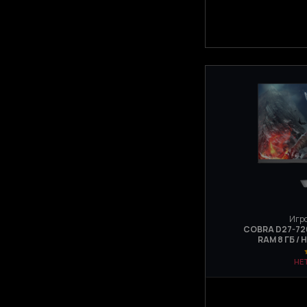
Игро
COBRA D27-720 
RAM 8 ГБ / 
НЕ