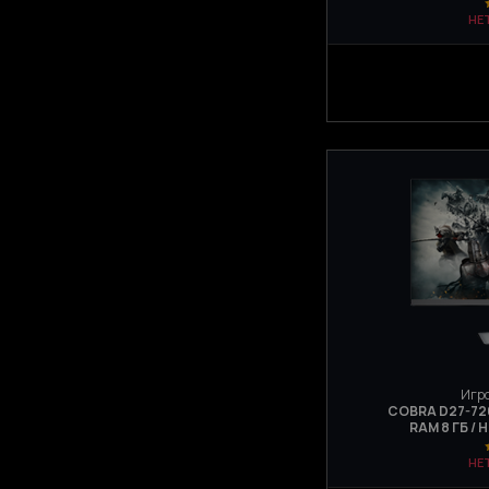
НЕ
Игро
COBRA D27-720 
RAM 8 ГБ / 
НЕ