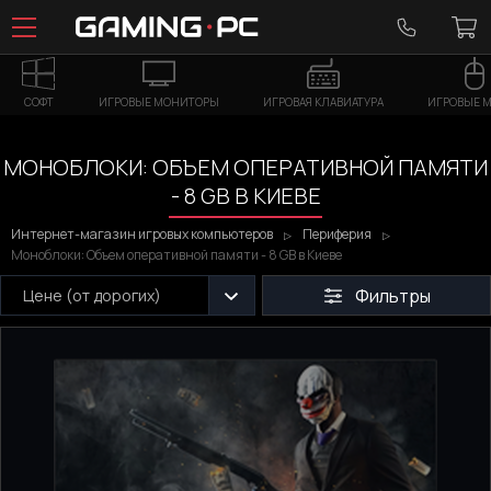
СОФТ
ИГРОВЫЕ МОНИТОРЫ
ИГРОВАЯ КЛАВИАТУРА
ИГРОВЫЕ 
МОНОБЛОКИ: ОБЪЕМ ОПЕРАТИВНОЙ ПАМЯТИ
- 8 GB В КИЕВЕ
Интернет-магазин игровых компьютеров
Периферия
Моноблоки: Объем оперативной памяти - 8 GB в Киеве
Фильтры
Цене (от дорогих)