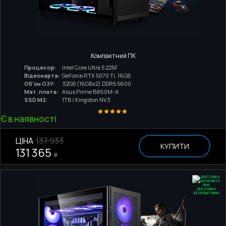
Компактний ПК
Процесор:
Intel Core Ultra 5 225F
Відеокарта:
GeForce RTX 5070 Ti, 16GB
Об'єм ОЗУ:
32GB (16GBx2) DDR5 5600
Мат. плата:
Asus Prime B860M-A
SSD M2:
1TB / Kingston NV3
Є в наявності
ЦІНА
137 933
КУПИТИ
131 365
₴
ДОСТАВКА
БЕЗКОШТОВНА