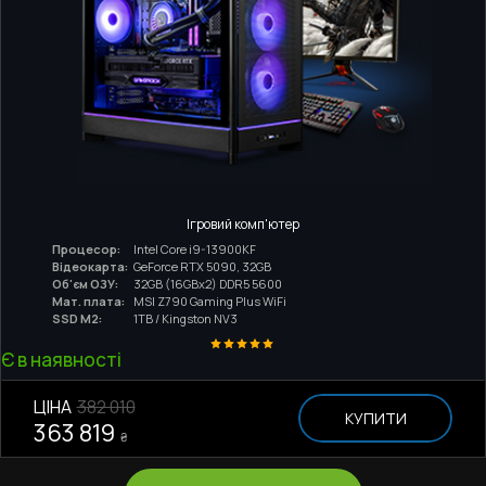
Ігровий комп'ютер
Процесор:
Intel Core i9-13900KF
Відеокарта:
GeForce RTX 5090, 32GB
Об'єм ОЗУ:
32GB (16GBx2) DDR5 5600
Мат. плата:
MSI Z790 Gaming Plus WiFi
SSD M2:
1TB / Kingston NV3
Є в наявності
ЦІНА
382 010
КУПИТИ
363 819
₴