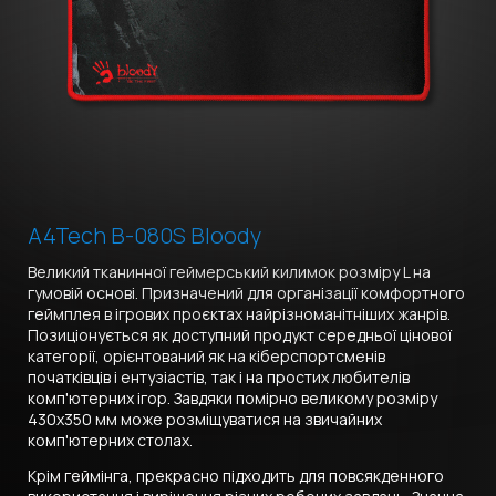
A4Tech B-080S Bloody
Великий тканинної геймерський килимок розміру L на
гумовій основі. Призначений для організації комфортного
геймплея в ігрових проєктах найрізноманітніших жанрів.
Позиціонується як доступний продукт середньої цінової
категорії, орієнтований як на кіберспортсменів
початківців і ентузіастів, так і на простих любителів
комп'ютерних ігор. Завдяки помірно великому розміру
430х350 мм може розміщуватися на звичайних
комп'ютерних столах.
Крім геймінга, прекрасно підходить для повсякденного