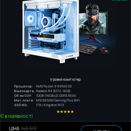
Ігровий комп'ютер
Процесор:
AMD Ryzen 9 9950X3D
Відеокарта:
Radeon RX 9070, 16GB
Об'єм ОЗУ:
32GB (16GBx2) DDR5 5600
Мат. плата:
MSI B650M Gaming Plus WiFi
SSD M2:
1TB / Kingston NV3
Є в наявності
ЦІНА
146 513