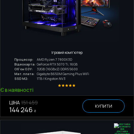
Ігровий комп'ютер
Процесор:
AMD Ryzen 7 7800X3D
Відеокарта:
GeForce RTX 5070 Ti, 16GB
Об'єм ОЗУ:
32GB (16GBx2) DDR5 5600
Мат. плата:
Gigabyte B650M Gaming Plus WiFi
SSD M2:
1TB / Kingston NV3
Є в наявності
ЦІНА
151 459
КУПИТИ
144 246
₴
ДОСТАВКА
БЕЗКОШТОВНА