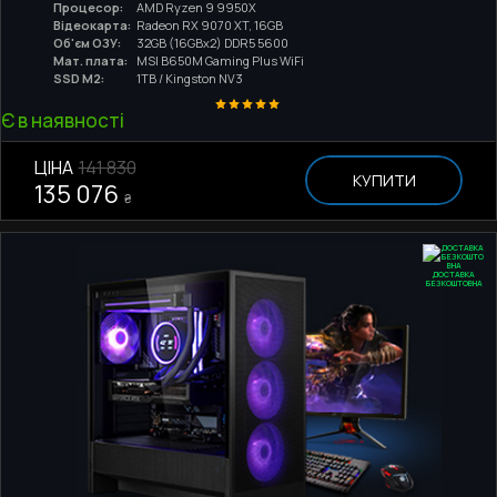
Процесор:
AMD Ryzen 9 9950X
Відеокарта:
Radeon RX 9070 XT, 16GB
Об'єм ОЗУ:
32GB (16GBx2) DDR5 5600
Мат. плата:
MSI B650M Gaming Plus WiFi
SSD M2:
1TB / Kingston NV3
Є в наявності
ЦІНА
141 830
КУПИТИ
135 076
₴
ДОСТАВКА
БЕЗКОШТОВНА