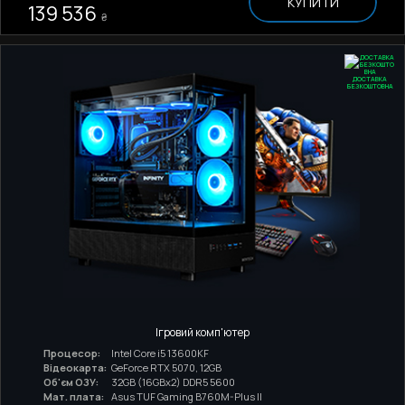
КУПИТИ
139 536
₴
ДОСТАВКА
БЕЗКОШТОВНА
Ігровий комп'ютер
Процесор:
Intel Core i5 13600KF
Відеокарта:
GeForce RTX 5070, 12GB
Об'єм ОЗУ:
32GB (16GBx2) DDR5 5600
Мат. плата:
Asus TUF Gaming B760M-Plus II