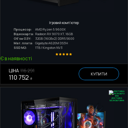
Ігровий комп'ютер
Процесор:
AMD Ryzen 5 9600X
Відеокарта:
Radeon RX 9070 XT, 16GB
Об'єм ОЗУ:
32GB (16GBx2) DDR5 5600
Мат. плата:
Gigabyte A620M DS3H
SSD M2:
1TB / Kingston NV3
Є в наявності
ЦІНА
116 291
КУПИТИ
110 752
₴
ДОСТАВКА
БЕЗКОШТОВНА