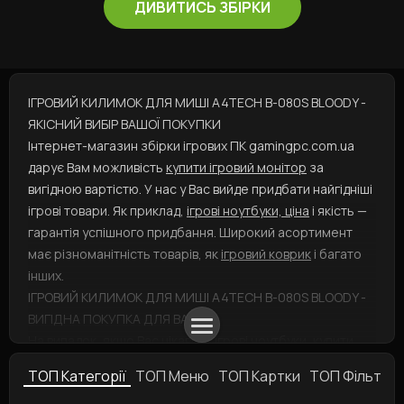
ДИВИТИСЬ ЗБІРКИ
ІГРОВИЙ КИЛИМОК ДЛЯ МИШІ A4TECH B-080S BLOODY -
ЯКІСНИЙ ВИБІР ВАШОЇ ПОКУПКИ
Інтернет-магазин збірки ігрових ПК gamingpc.com.ua
дарує Вам можливість
купити ігровий монітор
за
вигідною вартістю. У нас у Вас вийде придбати найгідніші
ігрові товари. Як приклад,
ігрові ноутбуки, ціна
і якість —
гарантія успішного придбання. Широкий асортимент
має різноманітність товарів, як
ігровий коврик
і багато
інших.
ІГРОВИЙ КИЛИМОК ДЛЯ МИШІ A4TECH B-080S BLOODY -
ВИГІДНА ПОКУПКА ДЛЯ ВАС
На випадок, якщо Вас цікавить
ігрові ноутбуки, купити
можна, додавши товар до кошика і вказавши тип
ТОП Категорії
ТОП Меню
ТОП Картки
ТОП Фільтри
доставки. А
ігрові комп'ютери
представлені у