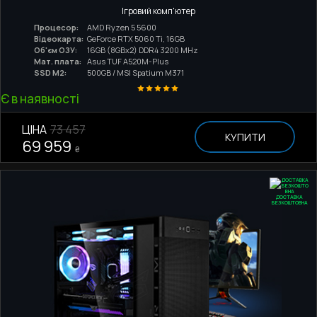
Ігровий комп'ютер
Процесор:
AMD Ryzen 5 5600
Відеокарта:
GeForce RTX 5060 Ti, 16GB
Об'єм ОЗУ:
16GB (8GBx2) DDR4 3200 MHz
Мат. плата:
Asus TUF A520M-Plus
SSD M2:
500GB / MSI Spatium M371
Є в наявності
ЦІНА
73 457
КУПИТИ
69 959
₴
ДОСТАВКА
БЕЗКОШТОВНА