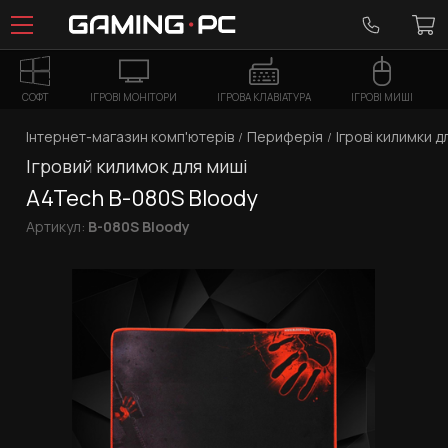
СОФТ
ІГРОВІ МОНІТОРИ
ІГРОВА КЛАВІАТУРА
ІГРОВІ МИШІ
Інтернет-магазин комп'ютерів
Периферія
Ігрові килимки д
Ігровий килимок для миші
A4Tech B-080S Bloody
Артикул:
B-080S Bloody