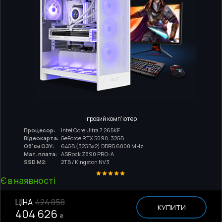
Ігровий комп'ютер
Процесор:
Intel Core Ultra 7 265KF
Відеокарта:
GeForce RTX 5090, 32GB
Об'єм ОЗУ:
64GB (32GBx2) DDR5 6000 MHz
Мат. плата:
ASRock Z890 PRO-A
SSD M2:
2TB / Kingston NV3
Є в наявності
ЦІНА
424 858
КУПИТИ
404 626
₴