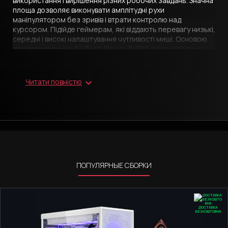
використання і вирішення різних робочих завдань. Значна
площа дозволяє виконувати амплітудні рухи
маніпулятором без зривів і втрати контролю над
курсором. Підійде геймерам, які віддають перевагу низькі,
середні і високі налаштування чутливості миші. Основою
ігрового килимка A4 Tech Bloody B-080 є пориста гума
завтовшки 2 мм, яка абсолютно не ковзає по гладким
ламінованим або скляним стільниць. Робоча поверхня
аксесуара має комфортне тканинне безворсовое
Читати повністю
покриття щільного плетіння, яке гарантує максимально
точне позиціонування всіх видів оптичних і лазерних
сенсорів будь-яких ігрових мишей. Невеликий опір
ковзанню попереджає випадкові рухи, але не викликає
зайвої напруги руки гравця. Краї килимка ретельно
прошиті, що запобігає розшарування матеріалів.
ПОПУЛЯРНЫЕ СБОРКИ
ДОСТАВКА
БЕЗКОШТОВНА