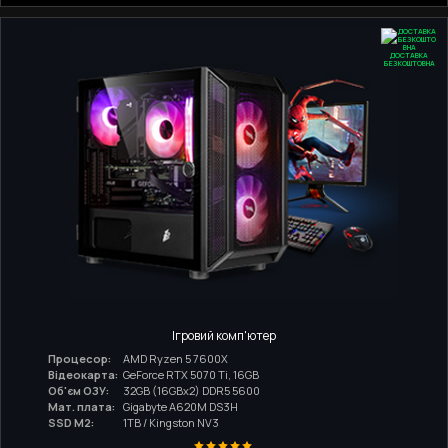
ДОСТАВКА
БЕЗКОШТОВНА
Ігровий комп'ютер
Процесор:
AMD Ryzen 5 7600X
Відеокарта:
GeForce RTX 5070 Ti, 16GB
Об'єм ОЗУ:
32GB (16GBx2) DDR5 5600
Мат. плата:
Gigabyte A620M DS3H
SSD M2:
1TB / Kingston NV3