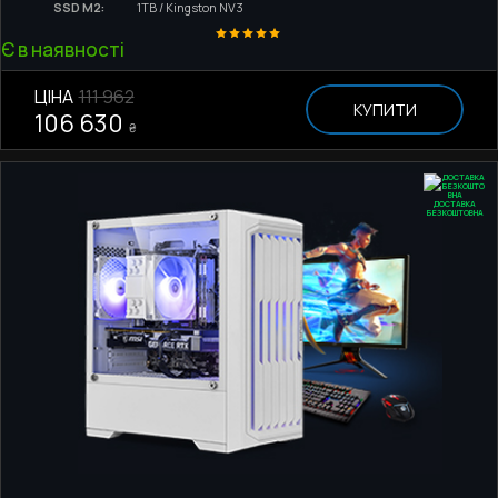
SSD M2:
1TB / Kingston NV3
Є в наявності
ЦІНА
111 962
КУПИТИ
106 630
₴
ДОСТАВКА
БЕЗКОШТОВНА