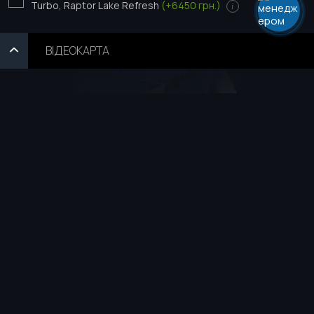
Turbo, Raptor Lake Refresh
(+6450 грн.)
i
ВІДЕОКАРТА
86,695
₴
КУПИТИ
РОЗРАХУВАТИ КРЕДИТ
КАТЕГОРІЇ:
RTX 3050
RTX 3060
RTX 5050
R
RX 9070