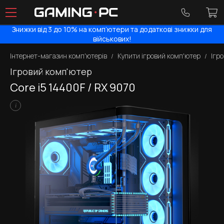
Знижки від 3 до 10% на комп’ютери та додаткові знижки для
військових!
Інтернет-магазин комп'ютерів
Купити ігровий комп'ютер
Ігр
Ігровий комп'ютер
Core i5 14400F / RX 9070
i