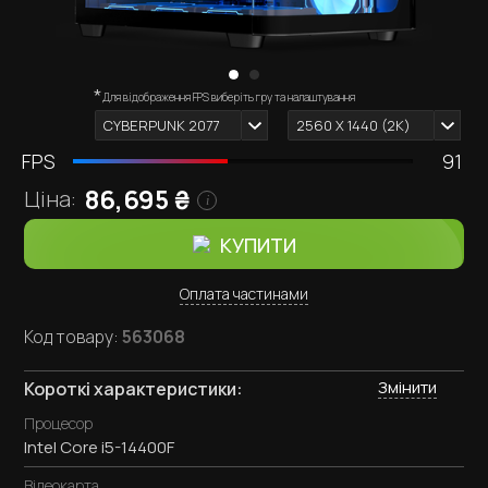
*
Зовнішній вигляд комп'ютера залежить від обраних
Для відображення FPS виберіть гру та налаштування
i
комплектуючих.
CYBERPUNK 2077
2560 X 1440 (2К)
FPS
91
86,695
₴
Ціна:
i
КУПИТИ
Оплата частинами
Код товару:
563068
Змінити
Короткі характеристики:
Процесор
Intel Core i5-14400F
Відеокарта