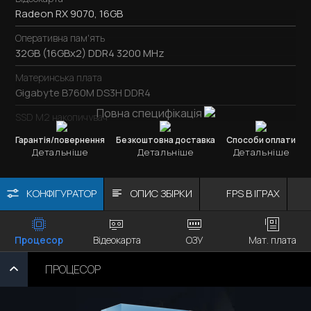
Radeon RX 9070, 16GB
Оперативна пам'ять
32GB (16GBx2) DDR4 3200 MHz
Материнська плата
Gigabyte B760M DS3H DDR4
Повна специфікація
SSD M2 накопичувач
SSD M.2
1TB / Kingston NV3
Гарантія/повернення
Безкоштовна доставка
Способи оплати
Детальніше
Детальніше
Детальніше
Охолодження процесора
ID-Cooling SE-224-XTS
КОНФІГУРАТОР
ОПИС ЗБІРКИ
FPS В ІГРАХ
Блок живлення
750W / DeepCool PN750M
Корпус
Відеокарта
ОЗУ
Мат. плата
Процесор
AeroCool P500C
ПРОЦЕСОР