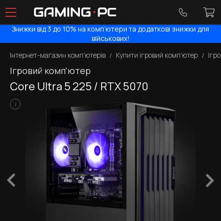
Знижки від 3 до 10% на комп’ютери та додаткові знижки для
військових!
Інтернет-магазин комп'ютерів
Купити ігровий комп'ютер
Ігр
Ігровий комп'ютер
Core Ultra 5 225 / RTX 5070
i