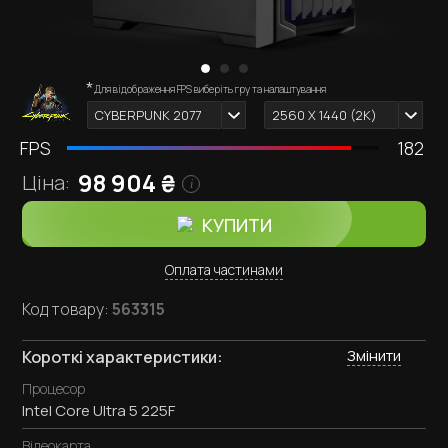
*
Зовнішній вигляд комп'ютера залежить від обраних
Для відображення FPS виберіть гру та налаштування
i
комплектуючих.
CYBERPUNK 2077
2560 X 1440 (2К)
FPS
182
98 904
₴
Ціна:
i
КУПИТИ
Оплата частинами
Код товару:
563315
Змінити
Короткі характеристики:
Процесор
Intel Core Ultra 5 225F
Відеокарта