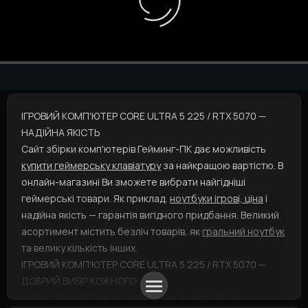
ІГРОВИЙ КОМП'ЮТЕР CORE ULTRA 5 225 / RTX 5070 —
НАДІЙНА ЯКІСТЬ
Сайт збірки комп'ютерів Гейминг-ПК дає можливість
купити геймерську клавіатуру
за найкращою вартістю. В
онлайн-магазині Ви зможете вибрати найгідніші
геймерські товари. Як приклад,
ноутбуки ігрові, ціна
і
надійна якість — гарантія вигідного придбання. Великий
асортимент містить безліч товарів, як
гральний ноутбук
та велику кількість інших.
ІГРОВИЙ КОМП'ЮТЕР CORE ULTRA 5 225 / RTX 5070 —
ДОБРИЙ ВИБІР КОЖНОГО
А якщо Вас цікавить
ігрова мишка, купить
вийде,