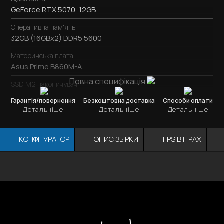
GeForce RTX 5070, 12GB
Оперативна пам'ять
32GB (16GBx2) DDR5 5600
Материнська плата
Asus Prime B860M-A
Повна специфікація
SSD M2 накопичувач
SSD M.2
1TB / Kingston NV3
Гарантія/повернення
Безкоштовна доставка
Способи оплати
Детальніше
Детальніше
Детальніше
Охолодження процесора
ID-Cooling SE-224-XTS
КОНФІГУРАТОР
ОПИС ЗБІРКИ
FPS В ІГРАХ
Блок живлення
750W / DeepCool PL750D
Корпус
Відеокарта
ОЗУ
Мат. плата
Процесор
1stPlayer H2-BK-4F7