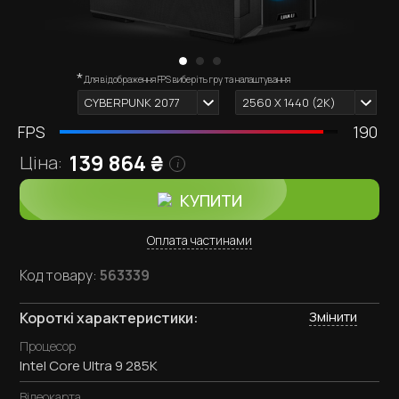
*
Зовнішній вигляд комп'ютера залежить від обраних
Для відображення FPS виберіть гру та налаштування
i
комплектуючих.
CYBERPUNK 2077
2560 X 1440 (2К)
FPS
190
139 864
₴
Ціна:
i
КУПИТИ
Оплата частинами
Код товару:
563339
Змінити
Короткі характеристики:
Процесор
Intel Core Ultra 9 285K
Відеокарта