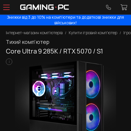
Знижки від 3 до 10% на комп’ютери та додаткові знижки для
військових!
Інтернет-магазин комп'ютерів
Купити ігровий комп'ютер
Ігро
Тихий комп'ютер
Core Ultra 9 285K / RTX 5070 / S1
i