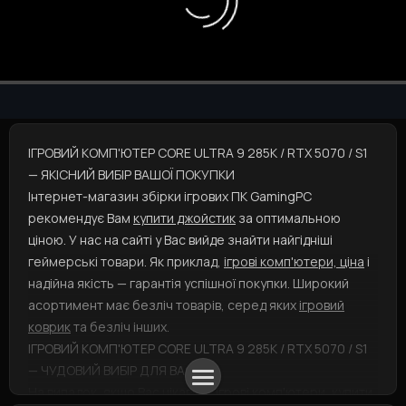
ІГРОВИЙ КОМП'ЮТЕР CORE ULTRA 9 285K / RTX 5070 / S1
— ЯКІСНИЙ ВИБІР ВАШОЇ ПОКУПКИ
Інтернет-магазин збірки ігрових ПК GamingPC
рекомендує Вам
купити джойстик
за оптимальною
ціною. У нас на сайті у Вас вийде знайти найгідніші
геймерські товари. Як приклад,
ігрові комп'ютери, ціна
і
надійна якість — гарантія успішної покупки. Широкий
асортимент має безліч товарів, серед яких
ігровий
коврик
та безліч інших.
ІГРОВИЙ КОМП'ЮТЕР CORE ULTRA 9 285K / RTX 5070 / S1
— ЧУДОВИЙ ВИБІР ДЛЯ ВАС
На випадок, якщо Вас цікавить
ігрові комп'ютери, купити