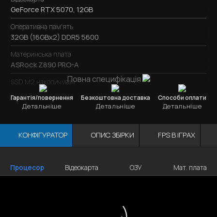
GeForce RTX 5070, 12GB
Оперативна пам'ять
32GB (16GBx2) DDR5 5600
Материнська плата
ASRock Z890 PRO-A
Повна специфікація
SSD M2 накопичувач
SSD M.2
1TB / Kingston NV3
Гарантія/повернення
Безкоштовна доставка
Способи оплати
Детальніше
Детальніше
Детальніше
Охолодження процесора
be quiet! Pure Loop 2 360mm
КОНФІГУРАТОР
ОПИС ЗБІРКИ
FPS В ІГРАХ
Блок живлення
750W / DeepCool PN750M
Корпус
Відеокарта
ОЗУ
Мат. плата
Процесор
Lian Li LANCOOL 216