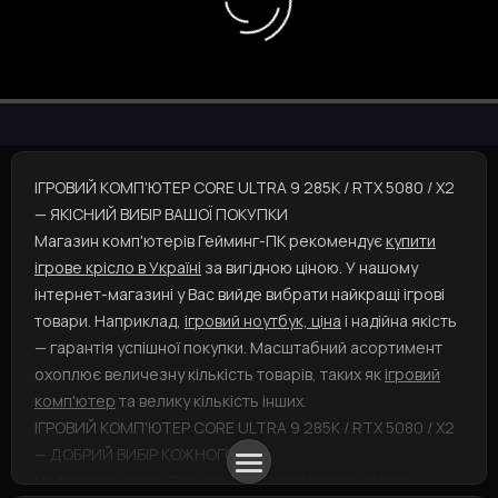
— ЯКІСНИЙ ВИБІР ВАШОЇ ПОКУПКИ
Магазин комп'ютерів Гейминг-ПК рекомендує
купити
ігрове крісло в Україні
за вигідною ціною. У нашому
інтернет-магазині у Вас вийде вибрати найкращі ігрові
товари. Наприклад,
ігровий ноутбук, ціна
і надійна якість
— гарантія успішної покупки. Масштабний асортимент
охоплює величезну кількість товарів, таких як
ігровий
комп'ютер
та велику кількість інших.
ІГРОВИЙ КОМП'ЮТЕР CORE ULTRA 9 285K / RTX 5080 / X2
— ДОБРИЙ ВИБІР КОЖНОГО
На випадок, якщо Вас цікавить
ігрові крісла, купити
можна, додавши до кошику товар і вказавши спосіб
ТОП Категорії
ТОП Меню
ТОП Картки
ТОП Фільтри
доставки. А
ігрові мишки
представлені у різноманітних
варіаціях: швидше купуйте! Плануєте купити продукт, як
кабель пк
дбж для пк
купити навушники геймерські
ігровий килимок
мишка ігрова
? Ми готові допомогти Вам!
Ігровий комп'ютер
Ігровий комп'ютер Core i5 13400 / RTX 4060 V2
ДБЖ для ігрових комп'ютерів у Запоріжжі
Ігрові ноутбуки
Аксесуари для геймерів
Ігрові навушники бездротові
Ігровий комп'ютер Ryzen
Ігрова кл