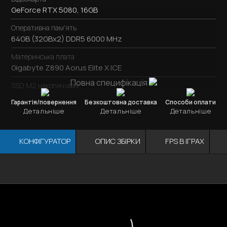
GeForce RTX 5080, 16GB
Оперативна пам'ять
64GB (32GBx2) DDR5 6000 MHz
Материнська плата
Gigabyte Z890 Aorus Elite X ICE
Повна специфікація
SSD M2 накопичувач
SSD M.2
2TB / Samsung 990 PRO
Гарантія/повернення
Безкоштовна доставка
Способи оплати
Детальніше
Детальніше
Детальніше
Охолодження процесора
NZXT Kraken Elite RGB 360 White
КОНФІГУРАТОР
ОПИС ЗБІРКИ
FPS В ІГРАХ
Блок живлення
1000W / Asus TUF GAMING 1000G
Корпус
Відеокарта
ОЗУ
Мат. плата
Процесор
Be Quiet! Light Base 600
ІГРОВИЙ КОМП'ЮТЕР CORE ULTRA 9 285K / RTX 5080 / X2