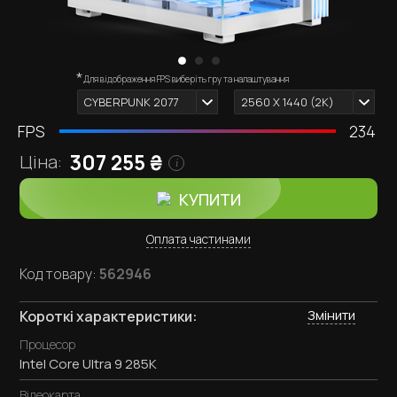
*
Зовнішній вигляд комп'ютера залежить від обраних
Для відображення FPS виберіть гру та налаштування
i
комплектуючих.
CYBERPUNK 2077
2560 X 1440 (2К)
FPS
234
307,255
₴
Ціна:
i
КУПИТИ
Оплата частинами
Код товару:
562946
Змінити
Короткі характеристики:
Процесор
Intel Core Ultra 9 285K
Відеокарта