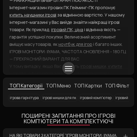
— НАЙКРАЩИЙ ВИБІР ІЗ ГАРАНТІЄЮ ЯКОСТІ
Інтернет-магазин ігрових ПК Гейминг-ПК пропонує
купить наушники ігрові
за відмінною вартістю. У нашому
інтернет-магазині у Вас вийде знайти найкращі ігрові
товари. Як приклад,
ігровий ПК, ціна
і відмінна якість —
гарантія успішної покупки. Величезний асортимент
вміщує масу товарів, як
ноутбук для ігор
і багато інших.
ІГРОВІ МОНІТОРИ: IIYAMA, ЧАСТОТА ОНОВЛЕННЯ - 180 ГЦ
— ПРЕКРАСНИЙ ВАРІАНТ ДЛЯ ВАС
У тому випадку, якщо Вас цікавить
ігрові мишки, купити
можете, оформивши замовлення через кошик і
вибравши кращий тип доставки та оплати. А
клавіатури
ТОП Категорії
ТОП Меню
ТОП Картки
ТОП Фільтри
ігрові
представлені у різних варіаціях: підбирайте
швидше! Збираєтеся замовити товар як,
геймерська
ігрова гарнітура
ігрові мишки для пк
ігровий комп'ютер
ігровий мон
клавіатура
? Ми допоможемо Вам!
Ігровий комп'ютер
Ігровий килимок для миші A4Tech B-080S Bloody
Ігрові монітори Samsung
Ігрові ноутбуки
Ігрові монітори 35"
Аксесуари для геймерів
Ігрові килимки для миші
Ігровий комп'ютер Core
Ігрова кл
ПОШИРЕНІ ЗАПИТАННЯ ПРО ІГРОВІ
КОМП'ЮТЕРИ ТА КОМПЛЕКТУЮЧІ
НА ЯКІ ТОВАРИ З КАТЕГОРІЇ “ІГРОВІ МОНІТОРИ: IIYAMA,