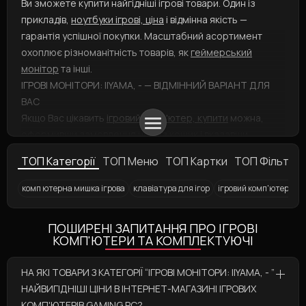
Ви зможете купити найгідніші ігрові товари. Один із
прикладів,
ноутбуки ігрові, ціна
і відмінна якість —
гарантія успішної покупки. Масштабний асортимент
охоплює різноманітність товарів, як
геймерський
монітор
та інші.
ІГРОВІ МОНІТОРИ: IIYAMA, - — ВІДМІННИЙ ВАРІАНТ ДЛЯ
ВАС
Якщо Вас цікавить
ігровий комп'ютер, купити
можна,
оформивши замовлення через кошик і вказавши
зручний тип оплати та доставки. А
геймерські мишки
ТОП Категорії
ТОП Меню
ТОП Картки
ТОП Фільтри
представлені у різнотипних варіаціях: вибирайте
швидше! Ви збираєтеся купити такий продукт, як
комп ютерна мишка ігрова
клавіатура для ігор
ігровий комп'ютер куп
джойстик
? Ми із задоволенням Вам допоможемо!
Ігровий комп'ютер
Ігрова клавіатура Logitech G713 Linear
Ігрові клавіатури у Львові
Ігрові ноутбуки
Ігрові килимки для миші у Харкові
Аксесуари для геймерів
Ігровий килимок для миші 2E Gami
Джойстики
Ігрова кл
ПОШИРЕНІ ЗАПИТАННЯ ПРО ІГРОВІ
КОМП'ЮТЕРИ ТА КОМПЛЕКТУЮЧІ
НА ЯКІ ТОВАРИ З КАТЕГОРІЇ “ІГРОВІ МОНІТОРИ: IIYAMA, - ”
НАЙВИГІДНІШІ ЦІНИ В ІНТЕРНЕТ-МАГАЗИНІ ІГРОВИХ
КОМП'ЮТЕРІВ GAMING PC?