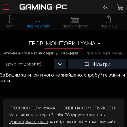
СОФТ
ІГРОВІ МОНІТОРИ
ІГРОВА КЛАВІАТУРА
ІГРОВІ МИШІ
ІГРОВІ МОНІТОРИ: IIYAMA, -
Інтернет-магазин комп'ютерів
Периферія
Ігрові монітори: Iiyama, -
Фільтри
Цене (от дорогих)
За Вашим запитом нічого не знайдено, спробуйте змінити
запит.
ІГРОВІ МОНІТОРИ: IIYAMA, - — ВИБІР НА КОРИСТЬ ЯКОСТІ
Магазин комп'ютерів GamingPC дарує можливість
купити крісло ігрове
за вигідною ціною. На нашому сайті