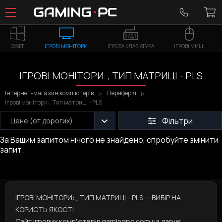
СОФТ
ІГРОВІ МОНІТОРИ
ІГРОВА КЛАВІАТУРА
ІГРОВІ МИШІ
ІГРОВІ МОНІТОРИ: , ТИП МАТРИЦІ - PLS
Інтернет-магазин комп'ютерів
Периферія
Ігрові монітори: , Тип матриці - PLS
Фільтри
Цене (от дорогих)
За Вашим запитом нічого не знайдено, спробуйте змінити
запит.
ІГРОВІ МОНІТОРИ: , ТИП МАТРИЦІ - PLS — ВИБІР НА
КОРИСТЬ ЯКОСТІ
Сайт ігрових комп'ютерів gamingpc.com.ua дарує