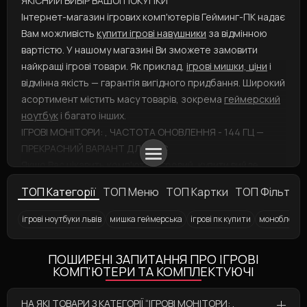
ЯКІСНИЙ ВИБІР ВАШОЇ ПОКУПКИ
Інтернет-магазин ігрових комп'ютерів Гейминг-ПК надає
Вам можливість
купити ігрові навушники
за відмінною
вартістю. У нашому магазині Ви зможете замовити
найкращі ігрові товари. Як приклад,
ігрові мишки, ціни
і
відмінна якість — гарантія вигідного придбання. Широкий
асортимент містить масу товарів, зокрема
геймерский
ноутбук
і багато інших.
ІГРОВІ МОНІТОРИ: , ЧАСТОТА ОНОВЛЕННЯ - 144 ГЦ —
ПРЕКРАСНИЙ ВАРІАНТ ДЛЯ ВАС
Якщо Вас цікавить
комп'ютер ігровий, купити
вийде,
додавши товар до кошика і вибравши зручний тип
ТОП Категорії
ТОП Меню
ТОП Картки
ТОП Фільтри
оплати та доставки. А
навушники для геймерів
представлені у різнотипних варіаціях: вибирайте
ігрові ноутбуки львів
мишка геймерська
ігрові пк купити
моноблок іг
швидше! Ви збираєтесь замовити такий продукт, як
Ігровий комп'ютер
Ігровий монітор 27%1% Samsung Odyssey G3 S27AG300NI, 144Hz, 1 мс, VA,
Ігрові килимки для миші з гарнатією 24 міс.
Ігрові ноутбуки
Аксесуари для геймерів
Ігрові крісла 1STPLAYER
Ігрова кл
І
ігрове крісло
? Ми із задоволенням Вам допоможемо!
ПОШИРЕНІ ЗАПИТАННЯ ПРО ІГРОВІ
КОМП'ЮТЕРИ ТА КОМПЛЕКТУЮЧІ
НА ЯКІ ТОВАРИ З КАТЕГОРІЇ “ІГРОВІ МОНІТОРИ: ,