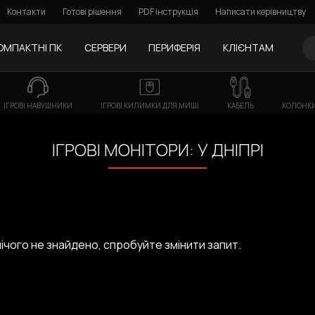
Контакти
Готові рішення
PDF інструкція
Написати керівництву
ОМПАКТНІ ПК
СЕРВЕРИ
ПЕРИФЕРІЯ
КЛІЄНТАМ
ІГРОВІ НАВУШНИКИ
ІГРОВІ КИЛИМКИ ДЛЯ МИШІ
КАБЕЛЬ
КОЛОНКИ
ІГРОВІ МОНІТОРИ: У ДНІПРІ
ічого не знайдено, спробуйте змінити запит.