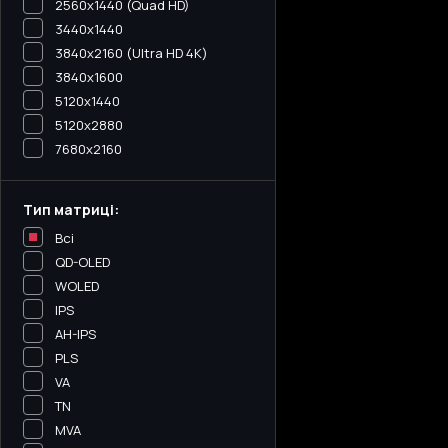
2560x1440 (Quad HD)
3440х1440
3840x2160 (Ultra HD 4K)
3840x1600
5120x1440
5120х2880
7680x2160
Тип матриці:
Всі
QD-OLED
WOLED
IPS
AH-IPS
PLS
VA
TN
MVA