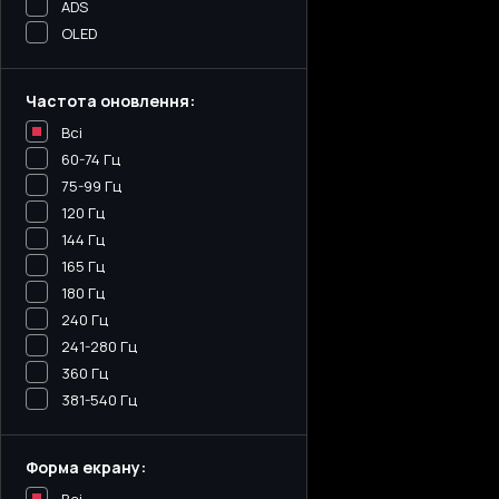
ADS
OLED
Частота оновлення:
Всі
60-74 Гц
75-99 Гц
120 Гц
144 Гц
165 Гц
180 Гц
240 Гц
241-280 Гц
360 Гц
381-540 Гц
Форма екрану: