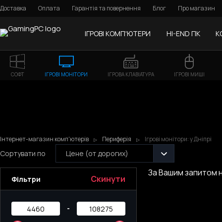
Доставка
Оплата
Гарантія та повернення
Блог
Про магазин
ІГРОВІ КОМП'ЮТЕРИ
HI-END ПК
К
СОФТ
ІГРОВІ МОНІТОРИ
ІГРОВА КЛАВІАТУРА
ІГРОВІ МИШІ
Інтернет-магазин комп'ютерів
Периферія
Ігрові монітори: у Дніпрі
Сортувати по
Цене (от дорогих)
За Вашим запитом н
Cкинути
Фільтри
-