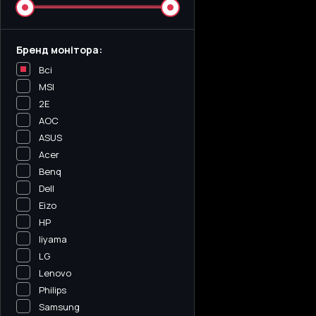
Бренд монітора:
Всі
MSI
2E
AOC
ASUS
Acer
Benq
Dell
Eizo
HP
Iiyama
LG
Lenovo
Philips
Samsung