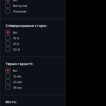
Всі
Вигнутий
Плоский
Співвідношення сторін:
Всі
16:9
21:9
32:9
Термін гарантії:
Всі
12 міс.
24 міс.
36 міс.
Місто: