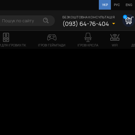
УКР
РУС
ENG
БЕЗКОШТОВНА КОНСУЛЬТАЦІЯ
0
(093) 64-76-404
 ДЛЯ ІГРОВИХ ПК
ІГРОВІ ГЕЙМПАДИ
ІГРОВІ КРІСЛА
WIFI
ДБ