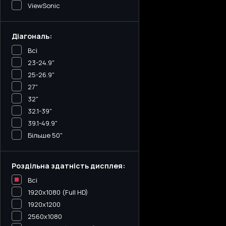
ViewSonic
Діагональ:
Всі
23-24.9"
25-26.9"
27"
32"
32.1-39"
39.1-49.9"
Більше 50"
Роздільна здатність дисплея:
Всі
1920x1080 (Full HD)
1920x1200
2560x1080