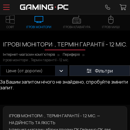
СОФТ
ІГРОВІ МОНІТОРИ
ІГРОВА КЛАВІАТУРА
ІГРОВІ МИШІ
ІГРОВІ МОНІТОРИ: , ТЕРМІН ГАРАНТІЇ - 12 МІС.
Інтернет-магазин комп'ютерів
Периферія
Ігрові монітори: , Термін гарантії - 12 міс.
Фільтри
Цене (от дорогих)
За Вашим запитом нічого не знайдено, спробуйте змінити
запит.
ІГРОВІ МОНІТОРИ: , ТЕРМІН ГАРАНТІЇ - 12 МІС. —
НАДІЙНІСТЬ ТА ЯКІСТЬ
Інтернет-магазин збірки ігрових ПК Гейминг-ПК дає