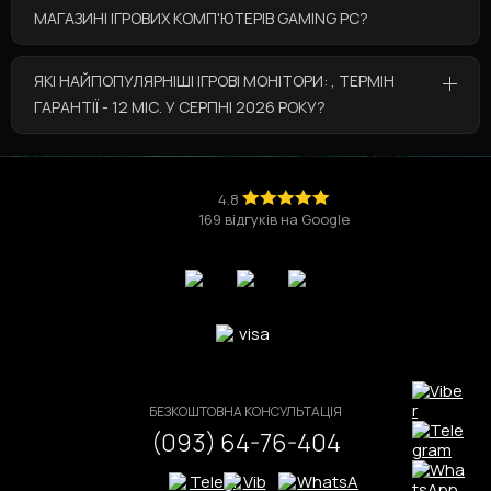
МАГАЗИНІ ІГРОВИХ КОМП'ЮТЕРІВ GAMING PC?
У категорії “Ігрові монітори: , Термін гарантії - 12
ЯКІ НАЙПОПУЛЯРНІШІ ІГРОВІ МОНІТОРИ: , ТЕРМІН
міс.” за вигідними цінами представлені такі
ГАРАНТІЇ - 12 МІС. У СЕРПНІ 2026 РОКУ?
товари:
Ігровий комп'ютер Core i5 12400 / RTX 5060 Ti
Найпопулярніші товари з категорії “Ігрові
/ DDR5
💰за ціною 77 359 грн
монітори: , Термін гарантії - 12 міс.” у серпні 2026
Ігровий комп'ютер Core i5 13400 / RTX 5060 /
року це:
4.8
DDR5 / V2
💰за ціною 76 041 грн
169 відгуків на Google
Ігровий комп'ютер Core i5 12400 / RTX 5070 Ti /
Ігровий комп'ютер Core i7 14700K / RTX 5080
💰
DDR5 / V2
за ціною 167 583 грн
Ігровий комп'ютер Ryzen 9 9900X / RX 9070
Ігровий комп'ютер Core Ultra 5 245K / RTX 5070
БЕЗКОШТОВНА КОНСУЛЬТАЦІЯ
(093) 64-76-404