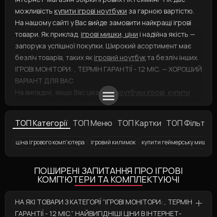
можливість
купити ігрові ноутбуки
за гарною вартістю.
На нашому сайті у Вас вийде замовити найкращі ігрові
товари. Як приклад,
ігрові мишки, ціни
і надійна якість —
запорука успішної покупки. Широкий асортимент має
безліч товарів, таких як
ігровий ноутбук
та безліч інших.
ІГРОВІ МОНІТОРИ: , ТЕРМІН ГАРАНТІЇ - 12 МІС. — ХОРОШИЙ
ВАРІАНТ ДЛЯ ВАС
На випадок, якщо Вас цікавить
ноутбуки ігрові, купити
можна, залишивши заявку і вибравши тип оплати. А
ігрові
монітори
представлені у різноманітних варіаціях:
ТОП Категорії
ТОП Меню
ТОП Картки
ТОП Фільтри
скоріше робіть вибір! Ви збираєтесь замовити продукт,
як
геймерська клавіатура
? Ми допоможемо Вам!
ціна ігрового комп'ютера
ігровий килимок
купити геймерську мишку
Ігровий комп'ютер
Ігровий комп'ютер Ryzen 5 7500F / RTX 4070 V2
Ігрові колонки F&D
Ігрові ноутбуки
Ігрові монітори 165 Гц
Аксесуари для геймерів
Мишки ігрові Hator
Ігровий роутер (WiFi) A
Ігрова кл
Ігрові м
ПОШИРЕНІ ЗАПИТАННЯ ПРО ІГРОВІ
КОМП'ЮТЕРИ ТА КОМПЛЕКТУЮЧІ
НА ЯКІ ТОВАРИ З КАТЕГОРІЇ “ІГРОВІ МОНІТОРИ: , ТЕРМІН
ГАРАНТІЇ - 12 МІС.” НАЙВИГІДНІШІ ЦІНИ В ІНТЕРНЕТ-