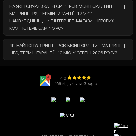
НА ЯКІ ТОВАРИ З КАТЕГОРІЇ “ІГРОВІ МОНІТОРИ: ТИП
МАТРИЦІ - IPS, ТЕРМІН ГАРАНТІЇ - 12 МІС.”
НАЙВИГІДНІШІ ЦІНИ В ІНТЕРНЕТ-МАГАЗИНІ ІГРОВИХ
КОМП'ЮТЕРІВ GAMING PC?
У категорії “Ігрові монітори: Тип матриці - IPS,
ЯКІ НАЙПОПУЛЯРНІШІ ІГРОВІ МОНІТОРИ: ТИП МАТРИЦІ
Термін гарантії - 12 міс.” за вигідними цінами
- IPS, ТЕРМІН ГАРАНТІЇ - 12 МІС. У СЕРПНІ 2026 РОКУ?
представлені такі товари:
Ігровий комп'ютер Core i5 14400 / RTX 5060 /
Найпопулярніші товари з категорії “Ігрові
DDR5
💰за ціною 77 148 грн
монітори: Тип матриці - IPS, Термін гарантії - 12
Ігровий комп'ютер Ryzen 7 9800X3D / RTX 5080
міс.” у серпні 2026 року це:
4.8
V4
💰за ціною 170 213 грн
169 відгуків на Google
Ігровий комп'ютер Ryzen 5 7600X / RTX 5060 /
Ігровий комп'ютер Ryzen 9 9950X3D / RTX 5080
V2
V2
💰за ціною 225 302 грн
Ігровий комп'ютер Core Ultra 5 225 / RX 9070
XT / V2
Ігровий комп'ютер Ryzen 5 5600X / RTX 5060 Ti